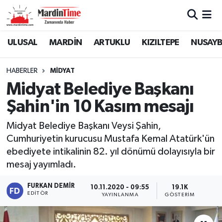
Mardin Nöbetçi Eczaneler
ULUSAL
MARDİN
ARTUKLU
KIZILTEPE
NUSAYB
Mardin Hava Durumu
HABERLER
MİDYAT
Midyat Belediye Başkanı
Mardin Namaz Vakitleri
Şahin'in 10 Kasım mesajı
Mardin Trafik Yoğunluk Haritası
Midyat Belediye Başkanı Veysi Şahin,
Cumhuriyetin kurucusu Mustafa Kemal Atatürk'ün
Süper Lig Puan Durumu ve Fikstür
ebediyete intikalinin 82. yıl dönümü dolayısıyla bir
Tüm Manşetler
mesaj yayımladı.
FURKAN DEMIR
10.11.2020 - 09:55
19.1K
Son Dakika Haberleri
EDITÖR
YAYINLANMA
GÖSTERIM
Haber Arşivi