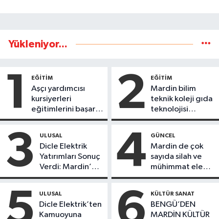
Yükleniyor...
1
2
EĞİTİM
EĞİTİM
Aşçı yardımcısı
Mardin bilim
kursiyerleri
teknik koleji gıda
eğitimlerini başarı
teknolojisi
ile tamamladı
öğrencileri
ürettikleri gıda
3
4
ULUSAL
GÜNCEL
ürünlerini satarak
Dicle Elektrik
Mardin de çok
köydeki
Yatırımları Sonuç
sayıda silah ve
çoçuklara kitap
Verdi: Mardin’de
mühimmat ele
desteğinde
Kayıp Kaçak
geçirildi
bulundu
Oranında Büyük
5
6
ULUSAL
KÜLTÜR SANAT
Düşüş
Dicle Elektrik’ten
BENGÜ’DEN
Kamuoyuna
MARDİN KÜLTÜR