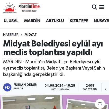
Mardin Nöbetçi Eczaneler
ULUSAL
MARDİN
ARTUKLU
KIZILTEPE
NUSAYB
Mardin Hava Durumu
HABERLER
MİDYAT
Midyat Belediyesi eylül ayı
Mardin Namaz Vakitleri
meclis toplantısı yapıldı
Mardin Trafik Yoğunluk Haritası
MARDİN - Mardin’in Midyat ilçe Belediyesi eylül
ayı meclis toplantısı, Belediye Başkanı Veysi Şahin
Süper Lig Puan Durumu ve Fikstür
başkanlığında gerçekleştirildi.
Tüm Manşetler
FURKAN DEMIR
04.09.2024 - 16:28
2408
EDITÖR
YAYINLANMA
GÖSTERIM
OK
Son Dakika Haberleri
Haber Arşivi