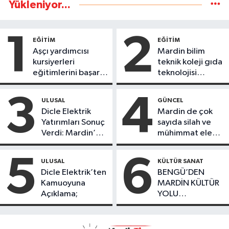
Yükleniyor...
1
2
EĞİTİM
EĞİTİM
Aşçı yardımcısı
Mardin bilim
kursiyerleri
teknik koleji gıda
eğitimlerini başarı
teknolojisi
ile tamamladı
öğrencileri
ürettikleri gıda
3
4
ULUSAL
GÜNCEL
ürünlerini satarak
Dicle Elektrik
Mardin de çok
köydeki
Yatırımları Sonuç
sayıda silah ve
çoçuklara kitap
Verdi: Mardin’de
mühimmat ele
desteğinde
Kayıp Kaçak
geçirildi
bulundu
Oranında Büyük
5
6
ULUSAL
KÜLTÜR SANAT
Düşüş
Dicle Elektrik’ten
BENGÜ’DEN
Kamuoyuna
MARDİN KÜLTÜR
Açıklama;
YOLU
FESTIVALİ’NDE
GÖRKEMLİ
PERFORMANS