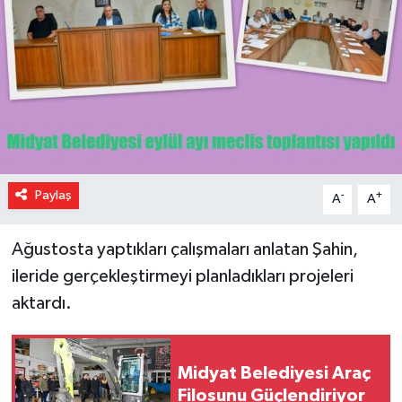
Paylaş
-
+
A
A
Ağustosta yaptıkları çalışmaları anlatan Şahin,
ileride gerçekleştirmeyi planladıkları projeleri
aktardı.
Midyat Belediyesi Araç
Filosunu Güçlendiriyor