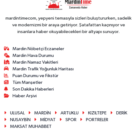
mardintimecom, yepyeni temasıyla sizleri buluştururken, sadelik
ve modernizmi bir araya getiriyor. Şatafattan kaçınıyor ve
insanlara haber okuyabilecekleri bir altyapı sunuyor.
Mardin Nöbetçi Eczaneler
Mardin Hava Durumu
Mardin Namaz Vakitleri
Mardin Trafik Yoğunluk Haritası
Puan Durumu ve Fikstür
Tüm Manşetler
Son Dakika Haberleri
Haber Arşivi
ULUSAL
MARDİN
ARTUKLU
KIZILTEPE
DERİK
NUSAYBİN
MİDYAT
SPOR
PORTRELER
MAKSAT MUHABBET