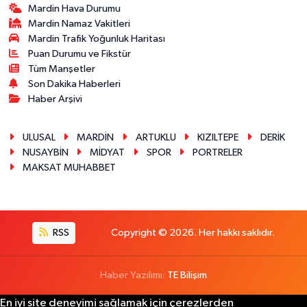
Mardin Hava Durumu
Mardin Namaz Vakitleri
Mardin Trafik Yoğunluk Haritası
Puan Durumu ve Fikstür
Tüm Manşetler
Son Dakika Haberleri
Haber Arşivi
ULUSAL
MARDİN
ARTUKLU
KIZILTEPE
DERİK
NUSAYBİN
MİDYAT
SPOR
PORTRELER
MAKSAT MUHABBET
RSS
Copyright © 2026. Her hakkı saklıdır.
Haber Yazılımı:
TE Bilişim
En iyi site deneyimi sağlamak için çerezlerden