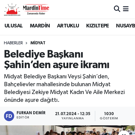
Mardin Nöbetçi Eczaneler
ULUSAL
MARDİN
ARTUKLU
KIZILTEPE
NUSAYB
Mardin Hava Durumu
HABERLER
MİDYAT
Belediye Başkanı
Mardin Namaz Vakitleri
Şahin’den aşure ikramı
Mardin Trafik Yoğunluk Haritası
Midyat Belediye Başkanı Veysi Şahin’den,
Bahçelievler mahallesinde bulunan Midyat
Süper Lig Puan Durumu ve Fikstür
Belediyesi Zekiye Midyat Kadın Ve Aile Merkezi
Tüm Manşetler
önünde aşure dağıttı.
FURKAN DEMIR
21.07.2024 - 12:35
1030
Son Dakika Haberleri
EDITÖR
YAYINLANMA
GÖSTERIM
Haber Arşivi