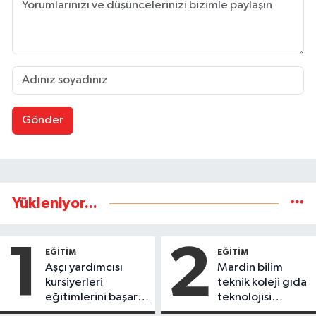
Gönder
Yükleniyor...
1
2
EĞİTİM
EĞİTİM
Aşçı yardımcısı
Mardin bilim
kursiyerleri
teknik koleji gıda
eğitimlerini başarı
teknolojisi
ile tamamladı
öğrencileri