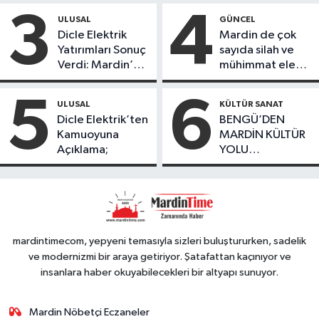
ürettikleri gıda
3
4
ULUSAL
GÜNCEL
ürünlerini satarak
Dicle Elektrik
Mardin de çok
köydeki
Yatırımları Sonuç
sayıda silah ve
çoçuklara kitap
Verdi: Mardin’de
mühimmat ele
desteğinde
Kayıp Kaçak
geçirildi
bulundu
Oranında Büyük
5
6
ULUSAL
KÜLTÜR SANAT
Düşüş
Dicle Elektrik’ten
BENGÜ’DEN
Kamuoyuna
MARDİN KÜLTÜR
Açıklama;
YOLU
FESTIVALİ’NDE
GÖRKEMLİ
PERFORMANS
mardintimecom, yepyeni temasıyla sizleri buluştururken, sadelik
ve modernizmi bir araya getiriyor. Şatafattan kaçınıyor ve
insanlara haber okuyabilecekleri bir altyapı sunuyor.
Mardin Nöbetçi Eczaneler