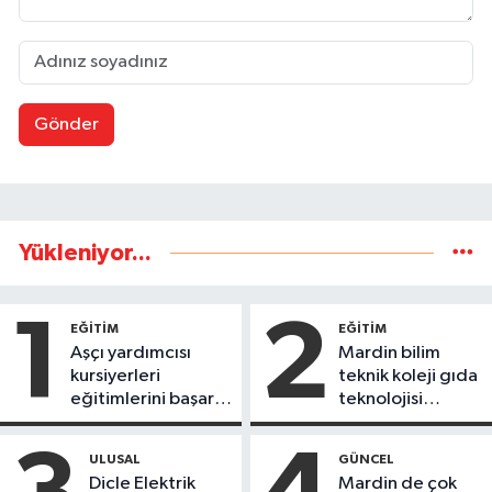
Gönder
Yükleniyor...
1
2
EĞİTİM
EĞİTİM
Aşçı yardımcısı
Mardin bilim
kursiyerleri
teknik koleji gıda
eğitimlerini başarı
teknolojisi
ile tamamladı
öğrencileri
ürettikleri gıda
ULUSAL
GÜNCEL
ürünlerini satarak
Dicle Elektrik
Mardin de çok
köydeki