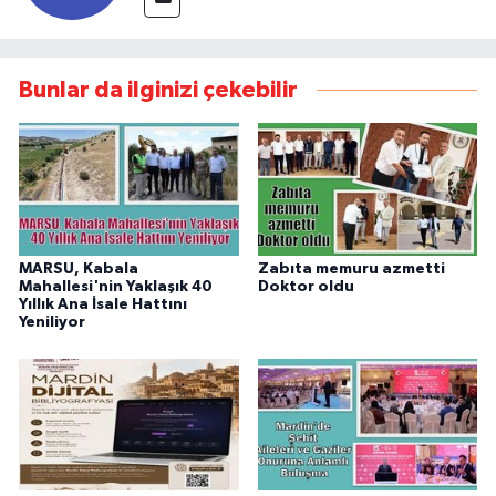
Bunlar da ilginizi çekebilir
MARSU, Kabala
Zabıta memuru azmetti
Mahallesi'nin Yaklaşık 40
Doktor oldu
Yıllık Ana İsale Hattını
Yeniliyor