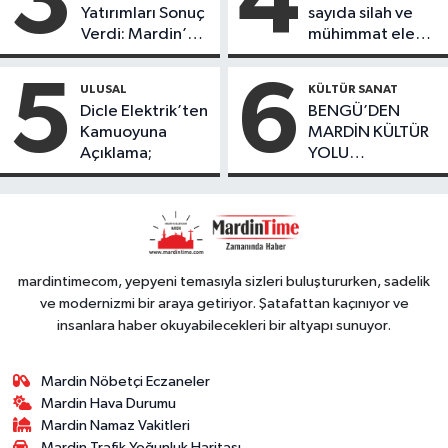
3
4
Yatırımları Sonuç
sayıda silah ve
çoçuklara kitap
Verdi: Mardin’de
mühimmat ele
desteğinde
Kayıp Kaçak
geçirildi
bulundu
Oranında Büyük
5
6
ULUSAL
KÜLTÜR SANAT
Düşüş
Dicle Elektrik’ten
BENGÜ’DEN
Kamuoyuna
MARDİN KÜLTÜR
Açıklama;
YOLU
FESTIVALİ’NDE
GÖRKEMLİ
PERFORMANS
mardintimecom, yepyeni temasıyla sizleri buluştururken, sadelik
ve modernizmi bir araya getiriyor. Şatafattan kaçınıyor ve
insanlara haber okuyabilecekleri bir altyapı sunuyor.
Mardin Nöbetçi Eczaneler
Mardin Hava Durumu
Mardin Namaz Vakitleri
Mardin Trafik Yoğunluk Haritası