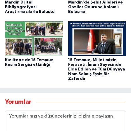
Mardin Dijital
Mardin’de Şehit Aileleri ve
Bibliyografyası
Gaziler Onuruna Anlamlı
Araştırmacılarla Buluştu
Buluşma
Kızıltepe de 15 Temmuz
15 Temmuz, Milletimizin
Resim Sergisi etkinliği
Feraseti, İmanı Sayesinde
Elde Edilen ve Tüm Dünyaya
Nam Salmış Eşsiz Bir
Zaferdir
Yorumlar