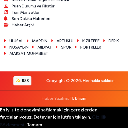
Puan Durumu ve Fikstür
Tüm Manşetler
Son Dakika Haberleri
Haber Arşivi
ULUSAL
MARDİN
ARTUKLU
KIZILTEPE
DERİK
NUSAYBİN
MİDYAT
SPOR
PORTRELER
MAKSAT MUHABBET
RSS
Copyright © 2026. Her hakkı saklıdır.
Haber Yazılımı:
TE Bilişim
En iyi site deneyimi sağlamak için çerezlerden
faydalanıyoruz. Detaylar için lütfen tıklayın.
Gizlilik
Sözleşmesi
Tamam