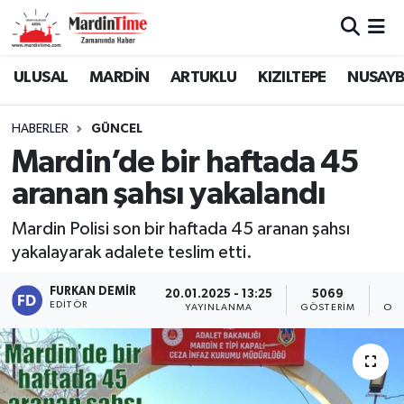
Mardin Nöbetçi Eczaneler
ULUSAL
MARDİN
ARTUKLU
KIZILTEPE
NUSAYB
Mardin Hava Durumu
HABERLER
GÜNCEL
Mardin’de bir haftada 45
Mardin Namaz Vakitleri
aranan şahsı yakalandı
Mardin Trafik Yoğunluk Haritası
Mardin Polisi son bir haftada 45 aranan şahsı
yakalayarak adalete teslim etti.
Süper Lig Puan Durumu ve Fikstür
FURKAN DEMIR
20.01.2025 - 13:25
5069
Tüm Manşetler
EDITÖR
YAYINLANMA
GÖSTERIM
OKU
Son Dakika Haberleri
Haber Arşivi