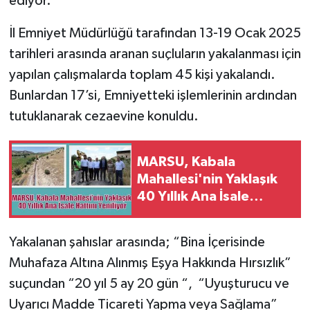
ediyor.
İl Emniyet Müdürlüğü tarafından 13-19 Ocak 2025
tarihleri arasında aranan suçluların yakalanması için
yapılan çalışmalarda toplam 45 kişi yakalandı.
Bunlardan 17’si, Emniyetteki işlemlerinin ardından
tutuklanarak cezaevine konuldu.
MARSU, Kabala
Mahallesi'nin Yaklaşık
40 Yıllık Ana İsale
Hattını Yeniliyor
Yakalanan şahıslar arasında; “Bina İçerisinde
Muhafaza Altına Alınmış Eşya Hakkında Hırsızlık”
suçundan “20 yıl 5 ay 20 gün “, “Uyuşturucu ve
Uyarıcı Madde Ticareti Yapma veya Sağlama”