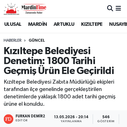
Mardin Nöbetçi Eczaneler
ULUSAL
MARDİN
ARTUKLU
KIZILTEPE
NUSAYB
Mardin Hava Durumu
HABERLER
GÜNCEL
Kızıltepe Belediyesi
Mardin Namaz Vakitleri
Denetim: 1800 Tarihi
Mardin Trafik Yoğunluk Haritası
Geçmiş Ürün Ele Geçirildi
Süper Lig Puan Durumu ve Fikstür
Kızıltepe Belediyesi Zabıta Müdürlüğü ekipleri
tarafından ilçe genelinde gerçekleştirilen
Tüm Manşetler
denetimlerde yaklaşık 1800 adet tarihi geçmiş
ürüne el konuldu.
Son Dakika Haberleri
FURKAN DEMİR2
13.05.2026 - 20:14
546
EDITÖR
YAYINLANMA
GÖSTERIM
O
Haber Arşivi