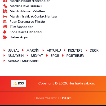
Mardin Nöbetçi Eczaneler
Mardin Hava Durumu
Mardin Namaz Vakitleri
Mardin Trafik Yoğunluk Haritası
Puan Durumu ve Fikstür
Tüm Manşetler
Son Dakika Haberleri
Haber Arşivi
ULUSAL
MARDİN
ARTUKLU
KIZILTEPE
DERİK
NUSAYBİN
MİDYAT
SPOR
PORTRELER
MAKSAT MUHABBET
RSS
Copyright © 2026. Her hakkı saklıdır.
Haber Yazılımı:
TE Bilişim