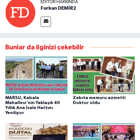
EDITÖR HAKKINDA
Furkan DEMİR2
Bunlar da ilginizi çekebilir
MARSU, Kabala
Zabıta memuru azmetti
Mahallesi'nin Yaklaşık 40
Doktor oldu
Yıllık Ana İsale Hattını
Yeniliyor