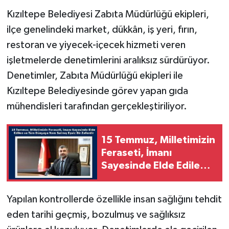
Kızıltepe Belediyesi Zabıta Müdürlüğü ekipleri,
ilçe genelindeki market, dükkân, iş yeri, fırın,
restoran ve yiyecek-içecek hizmeti veren
işletmelerde denetimlerini aralıksız sürdürüyor.
Denetimler, Zabıta Müdürlüğü ekipleri ile
Kızıltepe Belediyesinde görev yapan gıda
mühendisleri tarafından gerçekleştiriliyor.
15 Temmuz, Milletimizin
Feraseti, İmanı
Sayesinde Elde Edilen
ve Tüm Dünyaya Nam
Salmış Eşsiz Bir Zaferdir
Yapılan kontrollerde özellikle insan sağlığını tehdit
eden tarihi geçmiş, bozulmuş ve sağlıksız