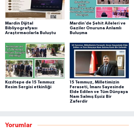
Mardin Dijital
Mardin’de Şehit Aileleri ve
Bibliyografyası
Gaziler Onuruna Anlamlı
Araştırmacılarla Buluştu
Buluşma
Kızıltepe de 15 Temmuz
15 Temmuz, Milletimizin
Resim Sergisi etkinliği
Feraseti, İmanı Sayesinde
Elde Edilen ve Tüm Dünyaya
Nam Salmış Eşsiz Bir
Zaferdir
Yorumlar