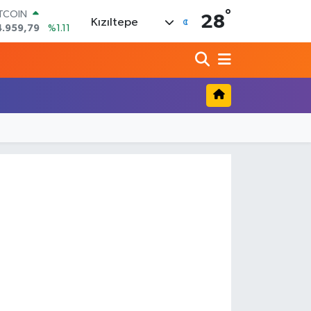
°
ITCOIN
28
Kızıltepe
4.959,79
%1.11
OLAR
7,7436
%0.18
URO
5,2510
%0.32
TERLİN
4,4811
%0.38
RAM ALTIN
660.55
%0.03
İST100
3.779
%-14