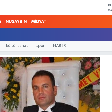
B
6
D
4
E
NUSAYBİN
MİDYAT
E
5
S
6
G
kültür sanat
spor
HABER
6
B
1