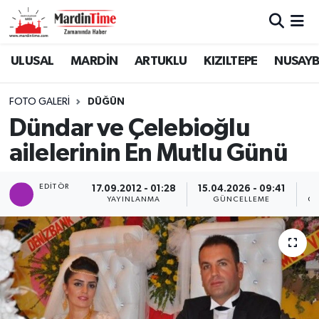
Mardin Nöbetçi Eczaneler
ULUSAL
MARDİN
ARTUKLU
KIZILTEPE
NUSAYB
Mardin Hava Durumu
FOTO GALERI
DÜĞÜN
Dündar ve Çelebioğlu
Mardin Namaz Vakitleri
ailelerinin En Mutlu Günü
Mardin Trafik Yoğunluk Haritası
EDITÖR
17.09.2012 - 01:28
15.04.2026 - 09:41
Süper Lig Puan Durumu ve Fikstür
YAYINLANMA
GÜNCELLEME
GÖ
Tüm Manşetler
Son Dakika Haberleri
Haber Arşivi