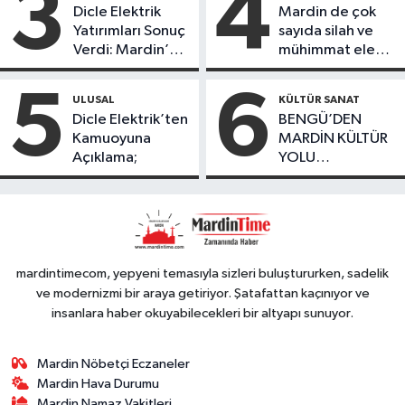
3
4
Dicle Elektrik
Mardin de çok
köydeki
Yatırımları Sonuç
sayıda silah ve
çoçuklara kitap
Verdi: Mardin’de
mühimmat ele
desteğinde
Kayıp Kaçak
geçirildi
bulundu
Oranında Büyük
5
6
ULUSAL
KÜLTÜR SANAT
Düşüş
Dicle Elektrik’ten
BENGÜ’DEN
Kamuoyuna
MARDİN KÜLTÜR
Açıklama;
YOLU
FESTIVALİ’NDE
GÖRKEMLİ
PERFORMANS
mardintimecom, yepyeni temasıyla sizleri buluştururken, sadelik
ve modernizmi bir araya getiriyor. Şatafattan kaçınıyor ve
insanlara haber okuyabilecekleri bir altyapı sunuyor.
Mardin Nöbetçi Eczaneler
Mardin Hava Durumu
Mardin Namaz Vakitleri