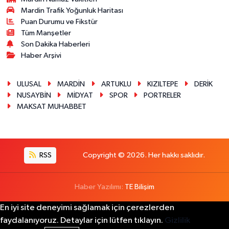
Mardin Trafik Yoğunluk Haritası
Puan Durumu ve Fikstür
Tüm Manşetler
Son Dakika Haberleri
Haber Arşivi
ULUSAL
MARDİN
ARTUKLU
KIZILTEPE
DERİK
NUSAYBİN
MİDYAT
SPOR
PORTRELER
MAKSAT MUHABBET
RSS
Copyright © 2026. Her hakkı saklıdır.
Haber Yazılımı:
TE Bilişim
En iyi site deneyimi sağlamak için çerezlerden
faydalanıyoruz. Detaylar için lütfen tıklayın.
Gizlilik