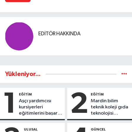
EDITÖR HAKKINDA
Yükleniyor...
1
2
EĞİTİM
EĞİTİM
Aşçı yardımcısı
Mardin bilim
kursiyerleri
teknik koleji gıda
eğitimlerini başarı
teknolojisi
ile tamamladı
öğrencileri
ürettikleri gıda
ULUSAL
GÜNCEL
ürünlerini satarak