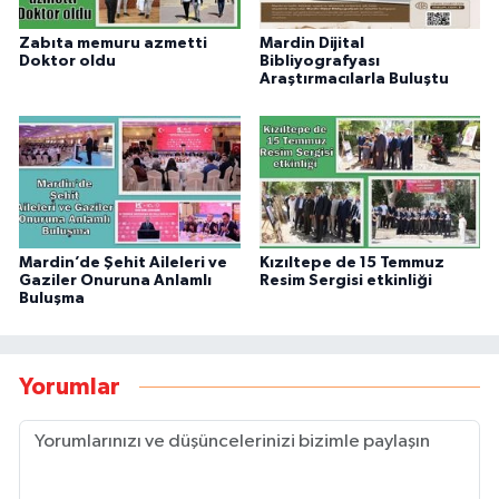
Zabıta memuru azmetti
Mardin Dijital
Doktor oldu
Bibliyografyası
Araştırmacılarla Buluştu
Mardin’de Şehit Aileleri ve
Kızıltepe de 15 Temmuz
Gaziler Onuruna Anlamlı
Resim Sergisi etkinliği
Buluşma
Yorumlar