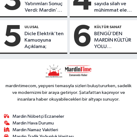
3
4
Yatırımları Sonuç
sayıda silah ve
çoçuklara kitap
Verdi: Mardin’de
mühimmat ele
desteğinde
Kayıp Kaçak
geçirildi
bulundu
Oranında Büyük
5
6
ULUSAL
KÜLTÜR SANAT
Düşüş
Dicle Elektrik’ten
BENGÜ’DEN
Kamuoyuna
MARDİN KÜLTÜR
Açıklama;
YOLU
FESTIVALİ’NDE
GÖRKEMLİ
PERFORMANS
mardintimecom, yepyeni temasıyla sizleri buluştururken, sadelik
ve modernizmi bir araya getiriyor. Şatafattan kaçınıyor ve
insanlara haber okuyabilecekleri bir altyapı sunuyor.
Mardin Nöbetçi Eczaneler
Mardin Hava Durumu
Mardin Namaz Vakitleri
Mardin Trafik Yoğunluk Haritası