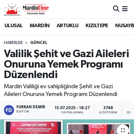
Mardin Nöbetçi Eczaneler
ULUSAL
MARDİN
ARTUKLU
KIZILTEPE
NUSAYB
Mardin Hava Durumu
HABERLER
GÜNCEL
Valilik Şehit ve Gazi Aileleri
Mardin Namaz Vakitleri
Onuruna Yemek Programı
Mardin Trafik Yoğunluk Haritası
Düzenlendi
Süper Lig Puan Durumu ve Fikstür
Mardin Valiliği ev sahipliğinde Şehit ve Gazi
Aileleri Onuruna Yemek Programı Düzenlendi
Tüm Manşetler
FURKAN DEMIR
15.07.2025 - 18:27
3748
EDITÖR
YAYINLANMA
GÖSTERIM
OKU
Son Dakika Haberleri
Haber Arşivi