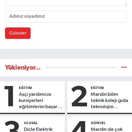
Gönder
Yükleniyor...
1
2
EĞİTİM
EĞİTİM
Aşçı yardımcısı
Mardin bilim
kursiyerleri
teknik koleji gıda
eğitimlerini başarı
teknolojisi
ile tamamladı
öğrencileri
ürettikleri gıda
ULUSAL
GÜNCEL
ürünlerini satarak
Dicle Elektrik
Mardin de çok
köydeki