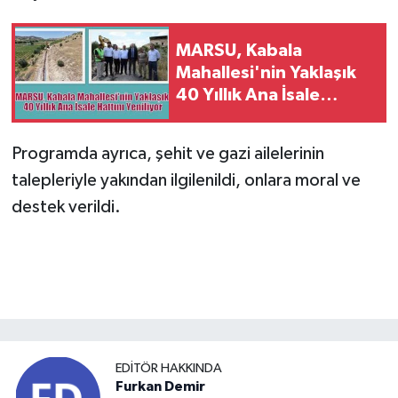
MARSU, Kabala
Mahallesi'nin Yaklaşık
40 Yıllık Ana İsale
Hattını Yeniliyor
Programda ayrıca, şehit ve gazi ailelerinin
talepleriyle yakından ilgilenildi, onlara moral ve
destek verildi.
EDITÖR HAKKINDA
Furkan Demir