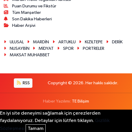
Puan Durumu ve Fikstür
Tüm Manşetler
Son Dakika Haberleri
Haber Arşivi
ULUSAL
MARDİN
ARTUKLU
KIZILTEPE
DERİK
NUSAYBİN
MİDYAT
SPOR
PORTRELER
MAKSAT MUHABBET
RSS
Copyright © 2026. Her hakkı saklıdır.
Haber Yazılımı:
TE Bilişim
En iyi site deneyimi sağlamak için çerezlerden
faydalanıyoruz. Detaylar için lütfen tıklayın.
Gizlilik
Sözleşmesi
Tamam