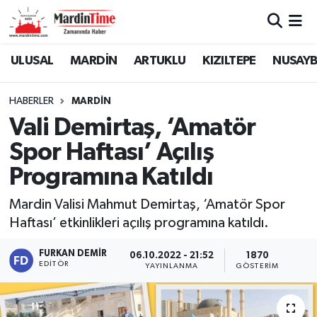
Mardin Nöbetçi Eczaneler
ULUSAL
MARDİN
ARTUKLU
KIZILTEPE
NUSAYB
Mardin Hava Durumu
HABERLER
MARDİN
Vali Demirtaş, ‘Amatör
Mardin Namaz Vakitleri
Spor Haftası’ Açılış
Mardin Trafik Yoğunluk Haritası
Programına Katıldı
Süper Lig Puan Durumu ve Fikstür
Mardin Valisi Mahmut Demirtaş, ‘Amatör Spor
Haftası’ etkinlikleri açılış programına katıldı.
Tüm Manşetler
FURKAN DEMIR
06.10.2022 - 21:52
1870
EDITÖR
YAYINLANMA
GÖSTERIM
Son Dakika Haberleri
Haber Arşivi