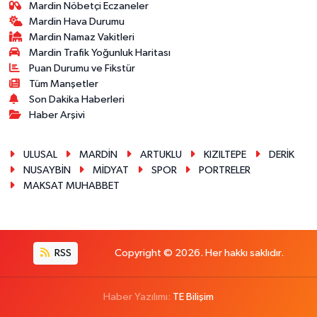
Mardin Nöbetçi Eczaneler
Mardin Hava Durumu
Mardin Namaz Vakitleri
Mardin Trafik Yoğunluk Haritası
Puan Durumu ve Fikstür
Tüm Manşetler
Son Dakika Haberleri
Haber Arşivi
ULUSAL
MARDİN
ARTUKLU
KIZILTEPE
DERİK
NUSAYBİN
MİDYAT
SPOR
PORTRELER
MAKSAT MUHABBET
RSS
Copyright © 2026. Her hakkı saklıdır.
Haber Yazılımı:
TE Bilişim