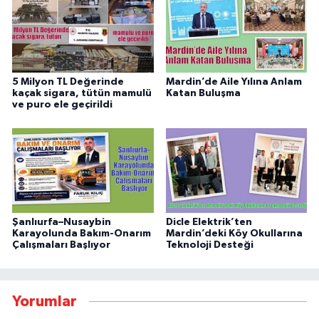
5 Milyon TL Değerinde
Mardin’de Aile Yılına Anlam
kaçak sigara, tütün mamulü
Katan Buluşma
ve puro ele geçirildi
Şanlıurfa–Nusaybin
Dicle Elektrik’ten
Karayolunda Bakım-Onarım
Mardin’deki Köy Okullarına
Çalışmaları Başlıyor
Teknoloji Desteği
Yorumlar