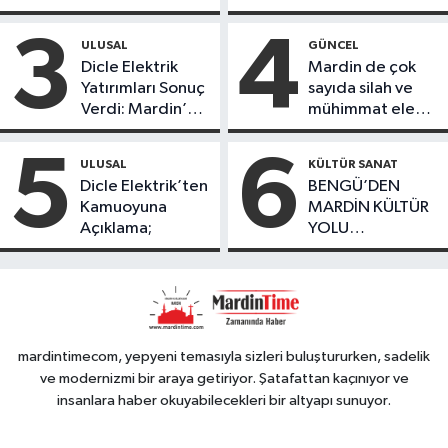
ile tamamladı
öğrencileri
ürettikleri gıda
3
4
ULUSAL
GÜNCEL
ürünlerini satarak
Dicle Elektrik
Mardin de çok
köydeki
Yatırımları Sonuç
sayıda silah ve
çoçuklara kitap
Verdi: Mardin’de
mühimmat ele
desteğinde
Kayıp Kaçak
geçirildi
bulundu
Oranında Büyük
5
6
ULUSAL
KÜLTÜR SANAT
Düşüş
Dicle Elektrik’ten
BENGÜ’DEN
Kamuoyuna
MARDİN KÜLTÜR
Açıklama;
YOLU
FESTIVALİ’NDE
GÖRKEMLİ
PERFORMANS
mardintimecom, yepyeni temasıyla sizleri buluştururken, sadelik
ve modernizmi bir araya getiriyor. Şatafattan kaçınıyor ve
insanlara haber okuyabilecekleri bir altyapı sunuyor.