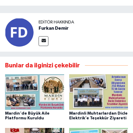
EDITÖR HAKKINDA
Furkan Demir
Bunlar da ilginizi çekebilir
Mardin'de Büyük Aile
Mardinli Muhtarlardan Dicle
Platformu Kuruldu
Elektrik’e Teşekkür Ziyareti