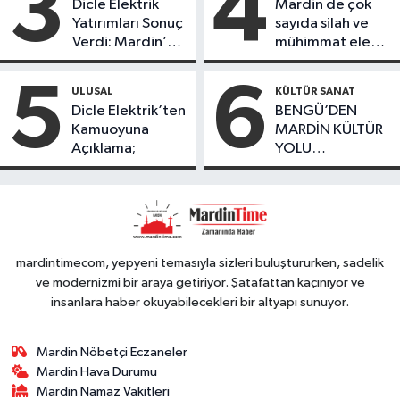
3
4
Dicle Elektrik
Mardin de çok
köydeki
Yatırımları Sonuç
sayıda silah ve
çoçuklara kitap
Verdi: Mardin’de
mühimmat ele
desteğinde
Kayıp Kaçak
geçirildi
bulundu
Oranında Büyük
5
6
ULUSAL
KÜLTÜR SANAT
Düşüş
Dicle Elektrik’ten
BENGÜ’DEN
Kamuoyuna
MARDİN KÜLTÜR
Açıklama;
YOLU
FESTIVALİ’NDE
GÖRKEMLİ
PERFORMANS
mardintimecom, yepyeni temasıyla sizleri buluştururken, sadelik
ve modernizmi bir araya getiriyor. Şatafattan kaçınıyor ve
insanlara haber okuyabilecekleri bir altyapı sunuyor.
Mardin Nöbetçi Eczaneler
Mardin Hava Durumu
Mardin Namaz Vakitleri