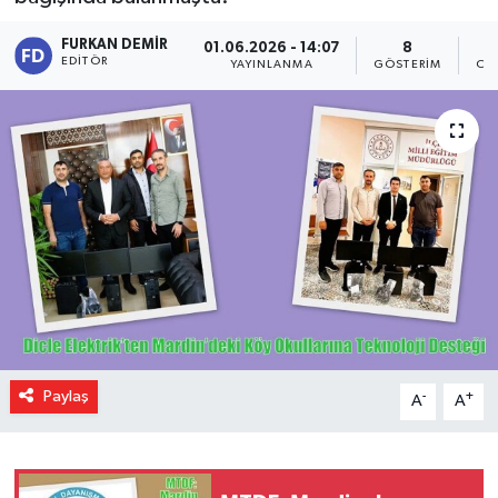
FURKAN DEMIR
01.06.2026 - 14:07
8
EDITÖR
YAYINLANMA
GÖSTERIM
OK
Paylaş
-
+
A
A