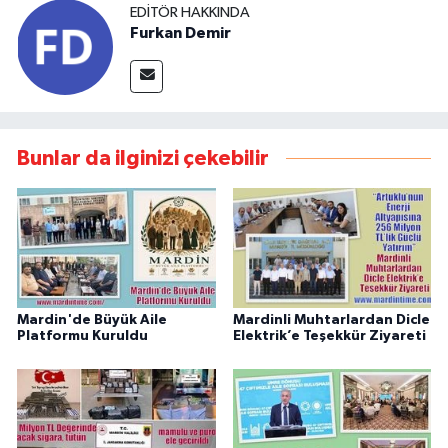
EDITÖR HAKKINDA
Furkan Demir
Bunlar da ilginizi çekebilir
Mardin'de Büyük Aile
Mardinli Muhtarlardan Dicle
Platformu Kuruldu
Elektrik’e Teşekkür Ziyareti