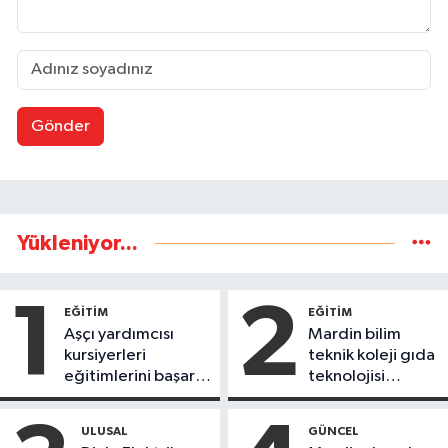
Gönder
Yükleniyor...
1
2
EĞİTİM
EĞİTİM
Aşçı yardımcısı
Mardin bilim
kursiyerleri
teknik koleji gıda
eğitimlerini başarı
teknolojisi
ile tamamladı
öğrencileri
ürettikleri gıda
ULUSAL
GÜNCEL
ürünlerini satarak