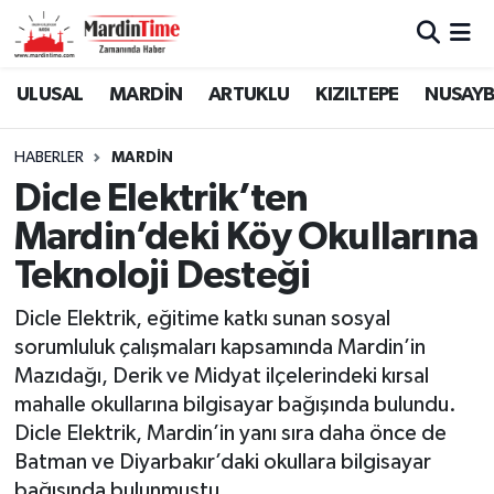
Mardin Nöbetçi Eczaneler
ULUSAL
MARDİN
ARTUKLU
KIZILTEPE
NUSAYB
Mardin Hava Durumu
HABERLER
MARDİN
Dicle Elektrik’ten
Mardin Namaz Vakitleri
Mardin’deki Köy Okullarına
Mardin Trafik Yoğunluk Haritası
Teknoloji Desteği
Süper Lig Puan Durumu ve Fikstür
Dicle Elektrik, eğitime katkı sunan sosyal
sorumluluk çalışmaları kapsamında Mardin’in
Tüm Manşetler
Mazıdağı, Derik ve Midyat ilçelerindeki kırsal
mahalle okullarına bilgisayar bağışında bulundu.
Son Dakika Haberleri
Dicle Elektrik, Mardin’in yanı sıra daha önce de
Batman ve Diyarbakır’daki okullara bilgisayar
Haber Arşivi
bağışında bulunmuştu.