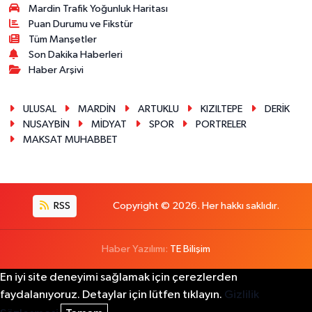
Mardin Trafik Yoğunluk Haritası
Puan Durumu ve Fikstür
Tüm Manşetler
Son Dakika Haberleri
Haber Arşivi
ULUSAL
MARDİN
ARTUKLU
KIZILTEPE
DERİK
NUSAYBİN
MİDYAT
SPOR
PORTRELER
MAKSAT MUHABBET
RSS
Copyright © 2026. Her hakkı saklıdır.
Haber Yazılımı:
TE Bilişim
En iyi site deneyimi sağlamak için çerezlerden
faydalanıyoruz. Detaylar için lütfen tıklayın.
Gizlilik