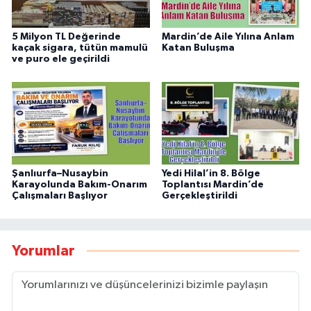
5 Milyon TL Değerinde
Mardin’de Aile Yılına Anlam
kaçak sigara, tütün mamulü
Katan Buluşma
ve puro ele geçirildi
Şanlıurfa–Nusaybin
Yedi Hilal’in 8. Bölge
Karayolunda Bakım-Onarım
Toplantısı Mardin’de
Çalışmaları Başlıyor
Gerçekleştirildi
Yorumlar