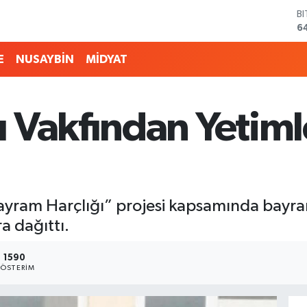
B
6
D
4
E
NUSAYBİN
MİDYAT
E
5
S
6
 Vakfından Yetim
G
6
B
1
ayram Harçlığı” projesi kapsamında bayra
a dağıttı.
1590
ÖSTERIM