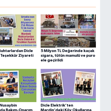
Muhtarlardan Dicle
5 Milyon TL Değerinde kaçak
 Teşekkür Ziyareti
sigara, tütün mamulü ve puro
ele geçirildi
–Nusaybin
Dicle Elektrik’ten
nda Bakım-Onarım
Mardin’deki Köy Okullarına