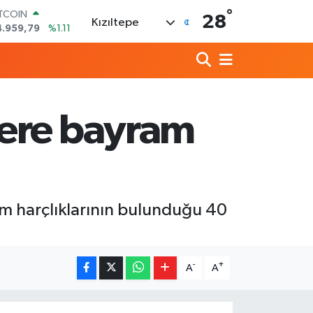
°
ITCOIN
28
Kızıltepe
4.959,79
%1.11
OLAR
7,7436
%0.18
URO
5,2510
%0.32
TERLİN
4,4811
%0.38
lere bayram
RAM ALTIN
660.55
%0.03
İST100
3.779
%-14
m harçlıklarının bulunduğu 40
-
+
A
A