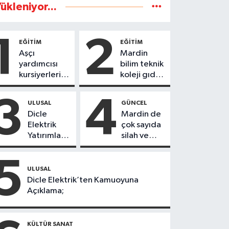
ükleniyor...
1
2
EĞİTİM
EĞİTİM
Aşçı
Mardin
yardımcısı
bilim teknik
kursiyerleri
koleji gıda
eğitimlerini
teknolojisi
başarı ile
öğrencileri
3
4
ULUSAL
GÜNCEL
tamamladı
ürettikleri
Dicle
Mardin de
gıda
Elektrik
çok sayıda
ürünlerini
Yatırımları
silah ve
satarak
Sonuç
mühimmat
köydeki
Verdi:
ele
5
çoçuklara
Mardin’de
geçirildi
ULUSAL
kitap
Kayıp
Dicle Elektrik’ten Kamuoyuna
desteğinde
Kaçak
Açıklama;
bulundu
Oranında
Büyük
Düşüş
KÜLTÜR SANAT