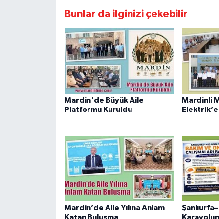
Bunlar da ilginizi çekebilir
Mardin'de Büyük Aile
Mardinli 
Platformu Kuruldu
Elektrik’e
Mardin’de Aile Yılına Anlam
Şanlıurfa
Katan Buluşma
Karayolu