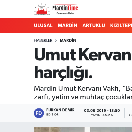
Mardin Nöbetçi Eczaneler
ULUSAL
MARDİN
ARTUKLU
KIZILTEP
Mardin Hava Durumu
HABERLER
MARDİN
Umut Kervanı
Mardin Namaz Vakitleri
harçlığı.
Mardin Trafik Yoğunluk Haritası
Süper Lig Puan Durumu ve Fikstür
Mardin Umut Kervanı Vakfı, “B
zarfı, yetim ve muhtaç çocuklar
Tüm Manşetler
FURKAN DEMIR
03.06.2019 - 13:50
Son Dakika Haberleri
EDITÖR
YAYINLANMA
G
Haber Arşivi