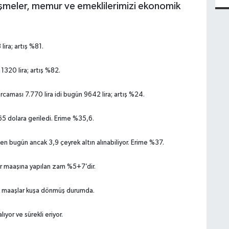
meler, memur ve emeklilerimizi ekonomik
ira; artış %81.
1320 lira; artış %82.
rcaması 7.770 lira idi bugün 9642 lira; artış %24.
5 dolara geriledi. Erime %35,6.
n bugün ancak 3,9 çeyrek altın alınabiliyor. Erime %37.
r maaşına yapılan zam %5+7’dir.
k maaşlar kuşa dönmüş durumda.
ıyor ve sürekli eriyor.