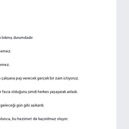
 bıkmış durumdadır.
enemez.
nemez.
alışana pay verecek gerçek bir zam istiyoruz.
ir facia olduğunu şimdi herkes yaşayarak anladı.
geleceği gün gibi aşikardı.
 olunca, bu hezimet de kaçınılmaz oluyor.