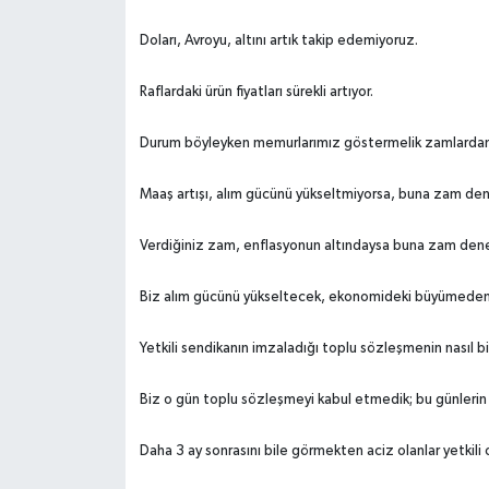
Doları, Avroyu, altını artık takip edemiyoruz.
Raflardaki ürün fiyatları sürekli artıyor.
Durum böyleyken memurlarımız göstermelik zamlardan
Maaş artışı, alım gücünü yükseltmiyorsa, buna zam d
Verdiğiniz zam, enflasyonun altındaysa buna zam de
Biz alım gücünü yükseltecek, ekonomideki büyümeden ç
Yetkili sendikanın imzaladığı toplu sözleşmenin nasıl b
Biz o gün toplu sözleşmeyi kabul etmedik; bu günlerin 
Daha 3 ay sonrasını bile görmekten aciz olanlar yetkili