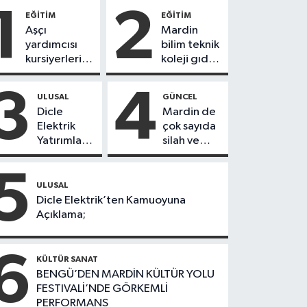
1
2
EĞİTİM
EĞİTİM
Aşçı
Mardin
yardımcısı
bilim teknik
kursiyerleri
koleji gıda
eğitimlerini
teknolojisi
başarı ile
öğrencileri
3
4
ULUSAL
GÜNCEL
tamamladı
ürettikleri
Dicle
Mardin de
gıda
Elektrik
çok sayıda
ürünlerini
Yatırımları
silah ve
satarak
Sonuç
mühimmat
köydeki
Verdi:
ele
5
çoçuklara
Mardin’de
geçirildi
ULUSAL
kitap
Kayıp
Dicle Elektrik’ten Kamuoyuna
desteğinde
Kaçak
Açıklama;
bulundu
Oranında
Büyük
6
Düşüş
KÜLTÜR SANAT
BENGÜ’DEN MARDİN KÜLTÜR YOLU
FESTIVALİ’NDE GÖRKEMLİ
PERFORMANS