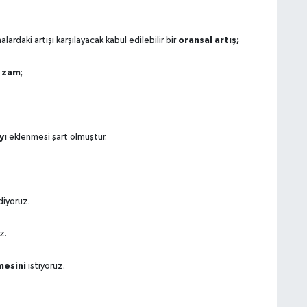
oransal artış;
ardaki artışı karşılayacak kabul edilebilir bir
 zam
;
yı
eklenmesi şart olmuştur.
diyoruz.
z.
mesini
istiyoruz.