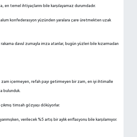
da, en temel ihtiyaçlarını bile karşılayamaz durumdadır.
 malum konfederasyon yüzünden yaralara çare üretmekten uzak
 rakama davul zurnayla imza atanlar, bugün yüzleri bile kızarmadan
zam içermeyen, refah payı getirmeyen bir zam, en iyi ihtimalle
da bulunduk.
çıkmış timsah gözyaşı döküyorlar.
yanmışken, verilecek %5 artış bir aylık enflasyonu bile karşılamıyor.