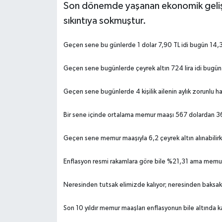
Son dönemde yaşanan ekonomik geliş
sıkıntıya sokmuştur.
Geçen sene bu günlerde 1 dolar 7,90 TL idi bugün 14,3 l
Geçen sene bugünlerde çeyrek altın 724 lira idi bugün 
Geçen sene bugünlerde 4 kişilik ailenin aylık zorunlu ha
Bir sene içinde ortalama memur maaşı 567 dolardan 36
Geçen sene memur maaşıyla 6,2 çeyrek altın alınabilirke
Enflasyon resmi rakamlara göre bile %21,31 ama memu
Neresinden tutsak elimizde kalıyor; neresinden baksa
Son 10 yıldır memur maaşları enflasyonun bile altında kal