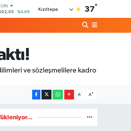
602,05
%0.69
°
LAR
37
Kızıltepe
6006
%0.06
RO
0250
%0.02
RLİN
2398
%0.2
M ALTIN
3.94
%0.32
ktı!
T100
768
%48
limleri ve sözleşmelilere kadro
-
+
A
A
ükleniyor...