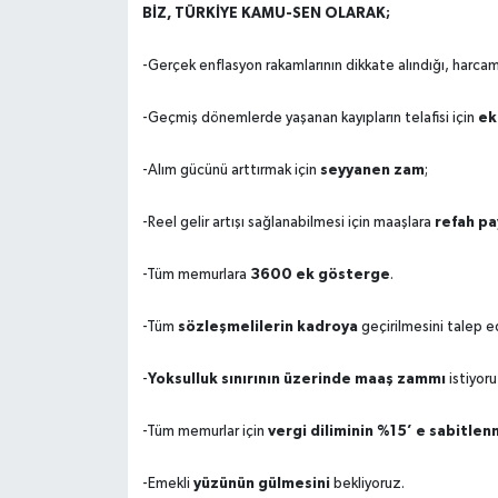
BİZ, TÜRKİYE KAMU-SEN OLARAK;
-Gerçek enflasyon rakamlarının dikkate alındığı, harcamal
ek
-Geçmiş dönemlerde yaşanan kayıpların telafisi için
seyyanen zam
-Alım gücünü arttırmak için
;
refah pa
-Reel gelir artışı sağlanabilmesi için maaşlara
3600 ek gösterge
-Tüm memurlara
.
sözleşmelilerin kadroya
-Tüm
geçirilmesini talep e
Yoksulluk sınırının üzerinde maaş zammı
-
istiyoru
vergi diliminin %15’ e sabitlen
-Tüm memurlar için
yüzünün gülmesini
-Emekli
bekliyoruz.