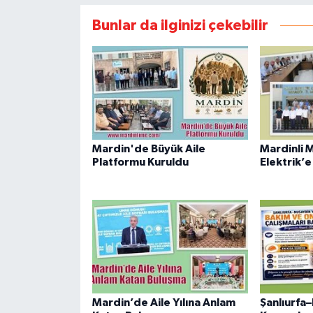
Bunlar da ilginizi çekebilir
Mardin'de Büyük Aile
Mardinli 
Platformu Kuruldu
Elektrik’e
Mardin’de Aile Yılına Anlam
Şanlıurfa