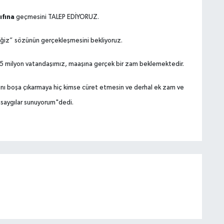
ıfına
geçmesini TALEP EDİYORUZ.
ğiz” sözünün gerçekleşmesini bekliyoruz.
25 milyon vatandaşımız, maaşına gerçek bir zam beklemektedir.
ını boşa çıkarmaya hiç kimse cüret etmesin ve derhal ek zam ve
e saygılar sunuyorum"dedi.