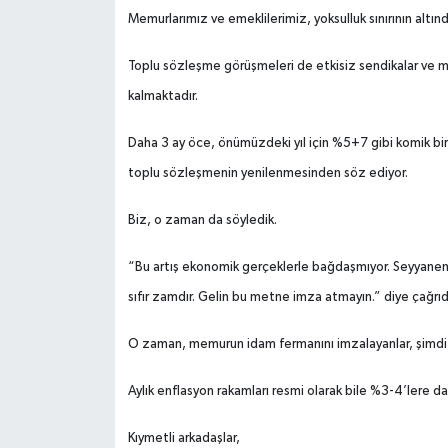
Memurlarımız ve emeklilerimiz, yoksulluk sınırının altın
Toplu sözleşme görüşmeleri de etkisiz sendikalar ve
kalmaktadır.
Daha 3 ay öce, önümüzdeki yıl için %5+7 gibi komik bir
toplu sözleşmenin yenilenmesinden söz ediyor.
Biz, o zaman da söyledik.
“Bu artış ekonomik gerçeklerle bağdaşmıyor. Seyyanen 
sıfır zamdır. Gelin bu metne imza atmayın.” diye çağrı
O zaman, memurun idam fermanını imzalayanlar, şimdi 
Aylık enflasyon rakamları resmi olarak bile %3-4’lere da
Kıymetli arkadaşlar,