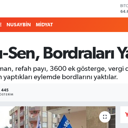
64.
DO
47,
EU
55,
E
NUSAYBİN
MİDYAT
STE
64,
GRA
651
Sen, Bordraları Ya
BİS
13.
an, refah payı, 3600 ek gösterge, vergi di
in yaptıkları eylemde bordlarını yaktılar.
445
ÖSTERIM
Y