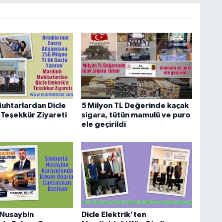
Muhtarlardan Dicle
5 Milyon TL Değerinde kaçak
 Teşekkür Ziyareti
sigara, tütün mamulü ve puro
ele geçirildi
–Nusaybin
Dicle Elektrik’ten