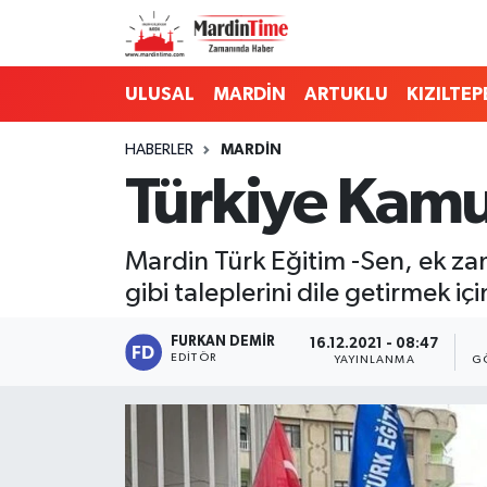
Mardin Nöbetçi Eczaneler
ULUSAL
MARDİN
ARTUKLU
KIZILTEP
Mardin Hava Durumu
HABERLER
MARDİN
Türkiye Kamu-
Mardin Namaz Vakitleri
Mardin Trafik Yoğunluk Haritası
Mardin Türk Eğitim -Sen, ek zam
gibi taleplerini dile getirmek iç
Süper Lig Puan Durumu ve Fikstür
FURKAN DEMIR
16.12.2021 - 08:47
Tüm Manşetler
EDITÖR
YAYINLANMA
G
Son Dakika Haberleri
Haber Arşivi