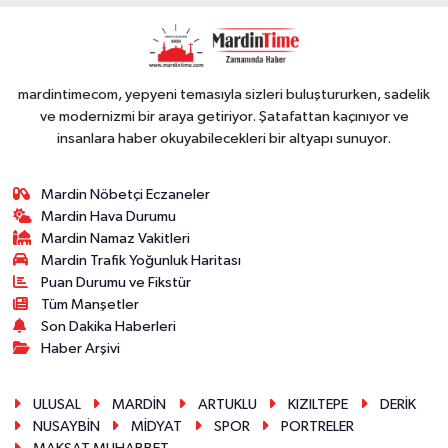
GÖRKEMLİ
PERFORMANS
mardintimecom, yepyeni temasıyla sizleri buluştururken, sadelik
ve modernizmi bir araya getiriyor. Şatafattan kaçınıyor ve
insanlara haber okuyabilecekleri bir altyapı sunuyor.
Mardin Nöbetçi Eczaneler
Mardin Hava Durumu
Mardin Namaz Vakitleri
Mardin Trafik Yoğunluk Haritası
Puan Durumu ve Fikstür
Tüm Manşetler
Son Dakika Haberleri
Haber Arşivi
ULUSAL
MARDİN
ARTUKLU
KIZILTEPE
DERİK
NUSAYBİN
MİDYAT
SPOR
PORTRELER