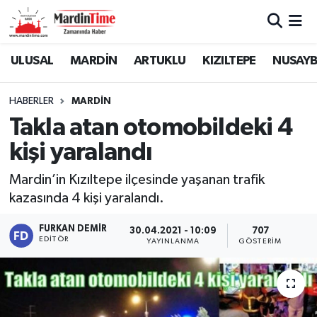
Mardin Nöbetçi Eczaneler
ULUSAL
MARDİN
ARTUKLU
KIZILTEPE
NUSAYB
Mardin Hava Durumu
HABERLER
MARDİN
Takla atan otomobildeki 4
Mardin Namaz Vakitleri
kişi yaralandı
Mardin Trafik Yoğunluk Haritası
Mardin’in Kızıltepe ilçesinde yaşanan trafik
kazasında 4 kişi yaralandı.
Süper Lig Puan Durumu ve Fikstür
FURKAN DEMIR
30.04.2021 - 10:09
707
Tüm Manşetler
EDITÖR
YAYINLANMA
GÖSTERIM
Son Dakika Haberleri
Haber Arşivi