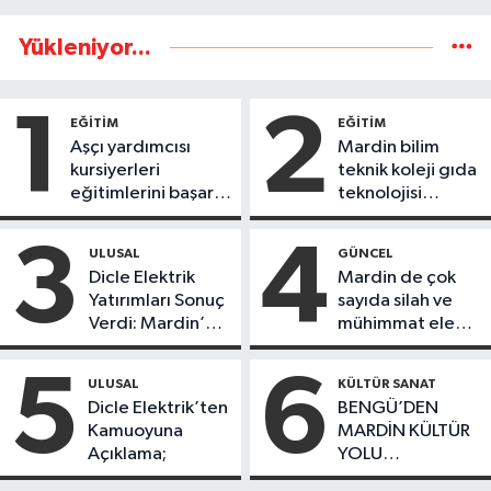
Yükleniyor...
1
2
EĞİTİM
EĞİTİM
Aşçı yardımcısı
Mardin bilim
kursiyerleri
teknik koleji gıda
eğitimlerini başarı
teknolojisi
ile tamamladı
öğrencileri
ürettikleri gıda
3
4
ULUSAL
GÜNCEL
ürünlerini satarak
Dicle Elektrik
Mardin de çok
köydeki
Yatırımları Sonuç
sayıda silah ve
çoçuklara kitap
Verdi: Mardin’de
mühimmat ele
desteğinde
Kayıp Kaçak
geçirildi
bulundu
Oranında Büyük
5
6
ULUSAL
KÜLTÜR SANAT
Düşüş
Dicle Elektrik’ten
BENGÜ’DEN
Kamuoyuna
MARDİN KÜLTÜR
Açıklama;
YOLU
FESTIVALİ’NDE