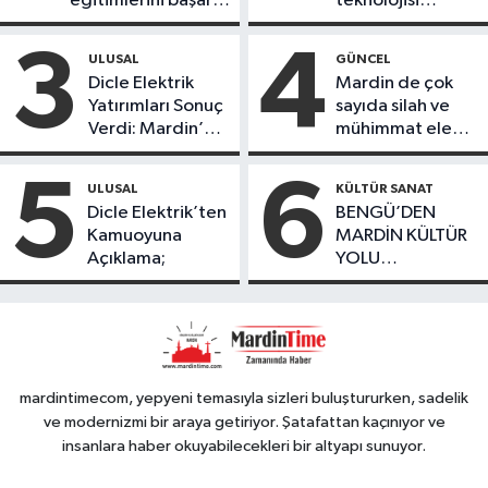
eğitimlerini başarı
teknolojisi
ile tamamladı
öğrencileri
ürettikleri gıda
3
4
ULUSAL
GÜNCEL
ürünlerini satarak
Dicle Elektrik
Mardin de çok
köydeki
Yatırımları Sonuç
sayıda silah ve
çoçuklara kitap
Verdi: Mardin’de
mühimmat ele
desteğinde
Kayıp Kaçak
geçirildi
bulundu
Oranında Büyük
5
6
ULUSAL
KÜLTÜR SANAT
Düşüş
Dicle Elektrik’ten
BENGÜ’DEN
Kamuoyuna
MARDİN KÜLTÜR
Açıklama;
YOLU
FESTIVALİ’NDE
GÖRKEMLİ
PERFORMANS
mardintimecom, yepyeni temasıyla sizleri buluştururken, sadelik
ve modernizmi bir araya getiriyor. Şatafattan kaçınıyor ve
insanlara haber okuyabilecekleri bir altyapı sunuyor.