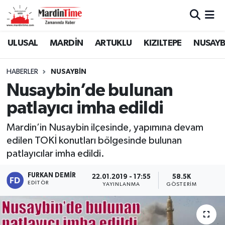
Mardin Nöbetçi Eczaneler
ULUSAL
MARDİN
ARTUKLU
KIZILTEPE
NUSAYB
Mardin Hava Durumu
HABERLER
NUSAYBİN
Nusaybin’de bulunan
Mardin Namaz Vakitleri
patlayıcı imha edildi
Mardin Trafik Yoğunluk Haritası
Mardin’in Nusaybin ilçesinde, yapımına devam
edilen TOKİ konutları bölgesinde bulunan
Süper Lig Puan Durumu ve Fikstür
patlayıcılar imha edildi.
Tüm Manşetler
FURKAN DEMIR
22.01.2019 - 17:55
58.5K
EDITÖR
YAYINLANMA
GÖSTERIM
Son Dakika Haberleri
Haber Arşivi