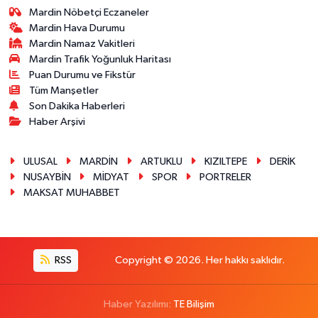
Mardin Nöbetçi Eczaneler
Mardin Hava Durumu
Mardin Namaz Vakitleri
Mardin Trafik Yoğunluk Haritası
Puan Durumu ve Fikstür
Tüm Manşetler
Son Dakika Haberleri
Haber Arşivi
ULUSAL
MARDİN
ARTUKLU
KIZILTEPE
DERİK
NUSAYBİN
MİDYAT
SPOR
PORTRELER
MAKSAT MUHABBET
RSS
Copyright © 2026. Her hakkı saklıdır.
Haber Yazılımı:
TE Bilişim