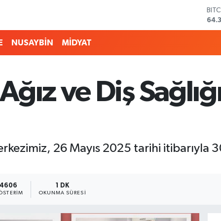
BIT
64.
DO
47,
E
NUSAYBİN
MİDYAT
EU
55,
STE
64,
ğız ve Diş Sağlığ
GRA
657
BİS
13.
rkezimiz, 26 Mayıs 2025 tarihi itibarıyla 3
4606
1 DK
ÖSTERIM
OKUNMA SÜRESI