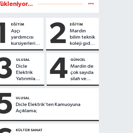
ükleniyor...
1
2
EĞİTİM
EĞİTİM
Aşçı
Mardin
yardımcısı
bilim teknik
kursiyerleri
koleji gıda
eğitimlerini
teknolojisi
başarı ile
öğrencileri
3
4
ULUSAL
GÜNCEL
tamamladı
ürettikleri
Dicle
Mardin de
gıda
Elektrik
çok sayıda
ürünlerini
Yatırımları
silah ve
satarak
Sonuç
mühimmat
köydeki
Verdi:
ele
5
çoçuklara
Mardin’de
geçirildi
ULUSAL
kitap
Kayıp
Dicle Elektrik’ten Kamuoyuna
desteğinde
Kaçak
Açıklama;
bulundu
Oranında
Büyük
Düşüş
KÜLTÜR SANAT