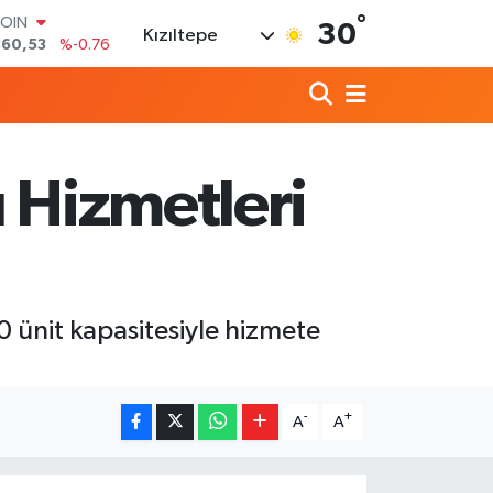
°
COIN
30
Kızıltepe
360,53
%-0.76
LAR
7143
%0.16
RO
0317
%-0.02
RLİN
2463
%0.07
ı Hizmetleri
M ALTIN
4.81
%1.44
T100
799
%70
0 ünit kapasitesiyle hizmete
-
+
A
A