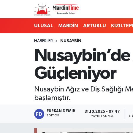
Mardin Nöbetçi Eczaneler
ULUSAL
MARDİN
ARTUKLU
KIZILTEP
Mardin Hava Durumu
HABERLER
NUSAYBİN
Nusaybin’de A
Mardin Namaz Vakitleri
Güçleniyor
Mardin Trafik Yoğunluk Haritası
Süper Lig Puan Durumu ve Fikstür
Nusaybin Ağız ve Diş Sağlığı Me
başlamıştır.
Tüm Manşetler
FURKAN DEMIR
31.10.2025 - 07:47
Son Dakika Haberleri
EDITÖR
YAYINLANMA
G
Haber Arşivi