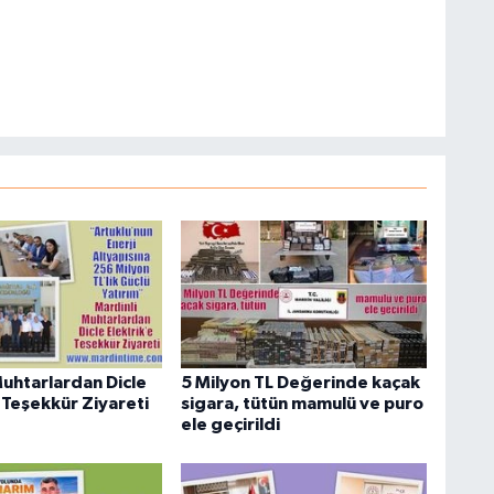
Muhtarlardan Dicle
5 Milyon TL Değerinde kaçak
 Teşekkür Ziyareti
sigara, tütün mamulü ve puro
ele geçirildi