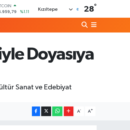
°
ITCOIN
28
Kızıltepe
4.959,79
%1.11
OLAR
7,7436
%0.18
URO
5,2510
%0.32
TERLİN
4,4811
%0.38
iyle Doyasıya
RAM ALTIN
660.55
%0.03
İST100
3.779
%-14
ültür Sanat ve Edebiyat
-
+
A
A