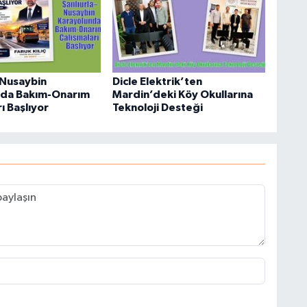
–Nusaybin
Dicle Elektrik’ten
nda Bakım-Onarım
Mardin’deki Köy Okullarına
ı Başlıyor
Teknoloji Desteği