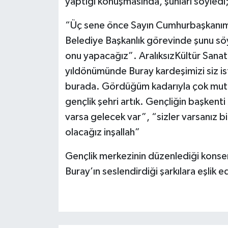
yaptığı konuşmasında, şunları söyledi
“Üç sene önce Sayın Cumhurbaşkanımız
Belediye Başkanlık görevinde şunu söy
onu yapacağız”. Aralıksız
Kültür Sanat
yıldönümünde Buray kardeşimizi siz is
burada. Gördüğüm kadarıyla çok mutlu
gençlik şehri artık. Gençliğin başkent
varsa gelecek var”, “sizler varsanız b
olacağız inşallah”
Gençlik merkezinin düzenlediği konser
Buray’ın seslendirdiği şarkılara eşlik