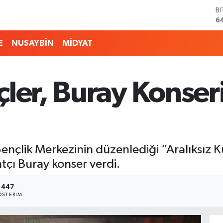
B
6
D
4
E
NUSAYBİN
MİDYAT
E
5
S
6
çler, Buray Konser
G
6
B
1
ençlik Merkezinin düzenlediği “Aralıksız K
çı Buray konser verdi.
447
STERIM