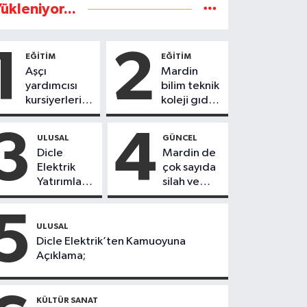
ükleniyor...
1
2
EĞİTİM
EĞİTİM
Aşçı
Mardin
yardımcısı
bilim teknik
kursiyerleri
koleji gıda
eğitimlerini
teknolojisi
başarı ile
öğrencileri
3
4
ULUSAL
GÜNCEL
tamamladı
ürettikleri
Dicle
Mardin de
gıda
Elektrik
çok sayıda
ürünlerini
Yatırımları
silah ve
satarak
Sonuç
mühimmat
köydeki
Verdi:
ele
5
çoçuklara
Mardin’de
geçirildi
ULUSAL
kitap
Kayıp
Dicle Elektrik’ten Kamuoyuna
desteğinde
Kaçak
Açıklama;
bulundu
Oranında
Büyük
Düşüş
KÜLTÜR SANAT