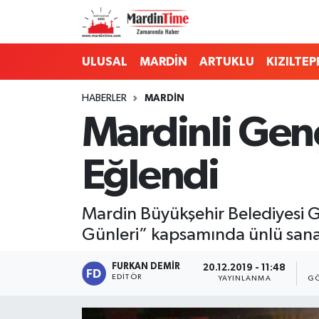
Mardin Nöbetçi Eczaneler
ULUSAL
MARDİN
ARTUKLU
KIZILTEP
Mardin Hava Durumu
HABERLER
MARDİN
Mardinli Gen
Mardin Namaz Vakitleri
Eğlendi
Mardin Trafik Yoğunluk Haritası
Süper Lig Puan Durumu ve Fikstür
Mardin Büyükşehir Belediyesi G
Günleri” kapsamında ünlü sanat
Tüm Manşetler
FURKAN DEMIR
20.12.2019 - 11:48
Son Dakika Haberleri
EDITÖR
YAYINLANMA
GÖ
Haber Arşivi