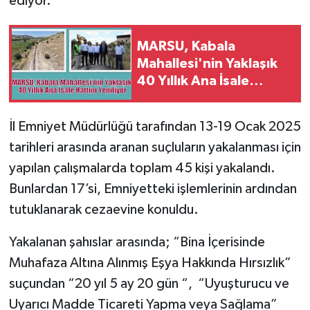
ediyor.
MARSU, Kabala
Mahallesi'nin Yaklaşık
40 Yıllık Ana İsale
Hattını Yeniliyor
İl Emniyet Müdürlüğü tarafından 13-19 Ocak 2025
tarihleri arasında aranan suçluların yakalanması için
yapılan çalışmalarda toplam 45 kişi yakalandı.
Bunlardan 17’si, Emniyetteki işlemlerinin ardından
tutuklanarak cezaevine konuldu.
Yakalanan şahıslar arasında; “Bina İçerisinde
Muhafaza Altına Alınmış Eşya Hakkında Hırsızlık”
suçundan “20 yıl 5 ay 20 gün “, “Uyuşturucu ve
Uyarıcı Madde Ticareti Yapma veya Sağlama”