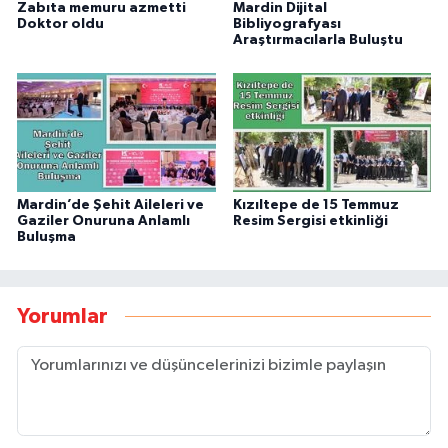
Zabıta memuru azmetti
Mardin Dijital
Doktor oldu
Bibliyografyası
Araştırmacılarla Buluştu
Mardin’de Şehit Aileleri ve
Kızıltepe de 15 Temmuz
Gaziler Onuruna Anlamlı
Resim Sergisi etkinliği
Buluşma
Yorumlar