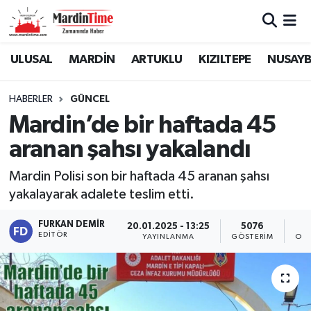
Mardin Nöbetçi Eczaneler
ULUSAL
MARDİN
ARTUKLU
KIZILTEPE
NUSAYB
Mardin Hava Durumu
HABERLER
GÜNCEL
Mardin’de bir haftada 45
Mardin Namaz Vakitleri
aranan şahsı yakalandı
Mardin Trafik Yoğunluk Haritası
Mardin Polisi son bir haftada 45 aranan şahsı
yakalayarak adalete teslim etti.
Süper Lig Puan Durumu ve Fikstür
FURKAN DEMIR
20.01.2025 - 13:25
5076
Tüm Manşetler
EDITÖR
YAYINLANMA
GÖSTERIM
OKU
Son Dakika Haberleri
Haber Arşivi