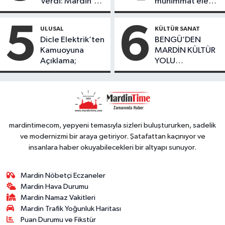
Verdi: Mardin’de
mühimmat ele
desteğinde
Kayıp Kaçak
geçirildi
bulundu
Oranında Büyük
5
6
ULUSAL
KÜLTÜR SANAT
Düşüş
Dicle Elektrik’ten
BENGÜ’DEN
Kamuoyuna
MARDİN KÜLTÜR
Açıklama;
YOLU
FESTIVALİ’NDE
GÖRKEMLİ
PERFORMANS
mardintimecom, yepyeni temasıyla sizleri buluştururken, sadelik
ve modernizmi bir araya getiriyor. Şatafattan kaçınıyor ve
insanlara haber okuyabilecekleri bir altyapı sunuyor.
Mardin Nöbetçi Eczaneler
Mardin Hava Durumu
Mardin Namaz Vakitleri
Mardin Trafik Yoğunluk Haritası
Puan Durumu ve Fikstür