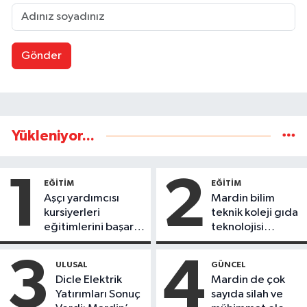
Gönder
Yükleniyor...
1
2
EĞİTİM
EĞİTİM
Aşçı yardımcısı
Mardin bilim
kursiyerleri
teknik koleji gıda
eğitimlerini başarı
teknolojisi
ile tamamladı
öğrencileri
ürettikleri gıda
3
4
ULUSAL
GÜNCEL
ürünlerini satarak
Dicle Elektrik
Mardin de çok
köydeki
Yatırımları Sonuç
sayıda silah ve
çoçuklara kitap