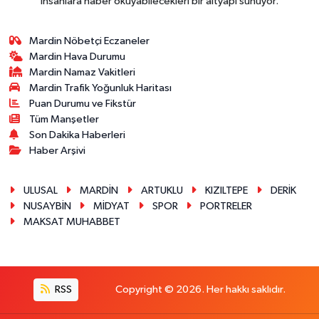
insanlara haber okuyabilecekleri bir altyapı sunuyor.
Mardin Nöbetçi Eczaneler
Mardin Hava Durumu
Mardin Namaz Vakitleri
Mardin Trafik Yoğunluk Haritası
Puan Durumu ve Fikstür
Tüm Manşetler
Son Dakika Haberleri
Haber Arşivi
ULUSAL
MARDİN
ARTUKLU
KIZILTEPE
DERİK
NUSAYBİN
MİDYAT
SPOR
PORTRELER
MAKSAT MUHABBET
RSS
Copyright © 2026. Her hakkı saklıdır.