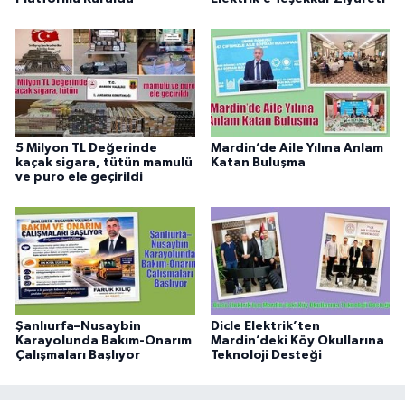
5 Milyon TL Değerinde
Mardin’de Aile Yılına Anlam
kaçak sigara, tütün mamulü
Katan Buluşma
ve puro ele geçirildi
Şanlıurfa–Nusaybin
Dicle Elektrik’ten
Karayolunda Bakım-Onarım
Mardin’deki Köy Okullarına
Çalışmaları Başlıyor
Teknoloji Desteği