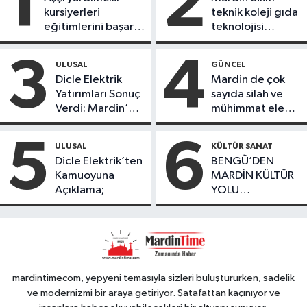
1
2
kursiyerleri
teknik koleji gıda
eğitimlerini başarı
teknolojisi
ile tamamladı
öğrencileri
ürettikleri gıda
3
4
ULUSAL
GÜNCEL
ürünlerini satarak
Dicle Elektrik
Mardin de çok
köydeki
Yatırımları Sonuç
sayıda silah ve
çoçuklara kitap
Verdi: Mardin’de
mühimmat ele
desteğinde
Kayıp Kaçak
geçirildi
bulundu
Oranında Büyük
5
6
ULUSAL
KÜLTÜR SANAT
Düşüş
Dicle Elektrik’ten
BENGÜ’DEN
Kamuoyuna
MARDİN KÜLTÜR
Açıklama;
YOLU
FESTIVALİ’NDE
GÖRKEMLİ
PERFORMANS
mardintimecom, yepyeni temasıyla sizleri buluştururken, sadelik
ve modernizmi bir araya getiriyor. Şatafattan kaçınıyor ve