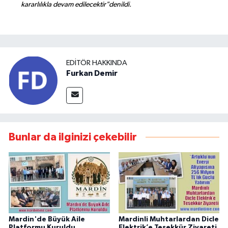
kararlılıkla devam edilecektir"denildi.
EDITÖR HAKKINDA
Furkan Demir
Bunlar da ilginizi çekebilir
Mardin'de Büyük Aile
Mardinli Muhtarlardan Dicle
Platformu Kuruldu
Elektrik’e Teşekkür Ziyareti