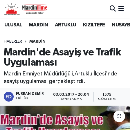
Mardin Nöbetçi Eczaneler
ULUSAL
MARDİN
ARTUKLU
KIZILTEPE
NUSAYB
Mardin Hava Durumu
HABERLER
MARDİN
Mardin'de Asayiş ve Trafik
Mardin Namaz Vakitleri
Uygulaması
Mardin Trafik Yoğunluk Haritası
Mardin Emniyet Müdürlüğü i,Artuklu İlçesi'nde
asayiş uygulaması gerçekleştirdi.
Süper Lig Puan Durumu ve Fikstür
FURKAN DEMIR
03.03.2017 - 20:04
1575
Tüm Manşetler
EDITÖR
YAYINLANMA
GÖSTERIM
Son Dakika Haberleri
Haber Arşivi