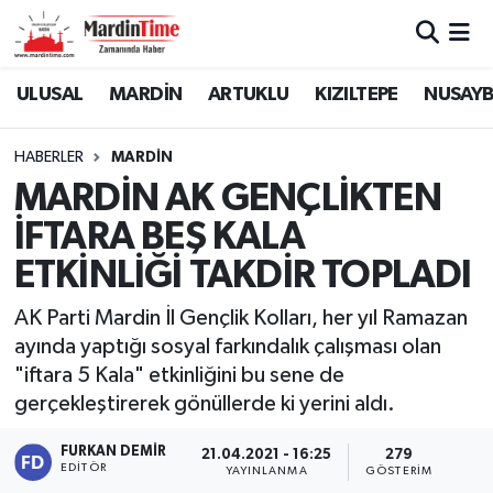
Mardin Nöbetçi Eczaneler
ULUSAL
MARDİN
ARTUKLU
KIZILTEPE
NUSAYB
Mardin Hava Durumu
HABERLER
MARDİN
MARDİN AK GENÇLİKTEN
Mardin Namaz Vakitleri
İFTARA BEŞ KALA
Mardin Trafik Yoğunluk Haritası
ETKİNLİĞİ TAKDİR TOPLADI
Süper Lig Puan Durumu ve Fikstür
AK Parti Mardin İl Gençlik Kolları, her yıl Ramazan
ayında yaptığı sosyal farkındalık çalışması olan
Tüm Manşetler
"iftara 5 Kala" etkinliğini bu sene de
gerçekleştirerek gönüllerde ki yerini aldı.
Son Dakika Haberleri
FURKAN DEMIR
21.04.2021 - 16:25
279
EDITÖR
YAYINLANMA
GÖSTERIM
Haber Arşivi