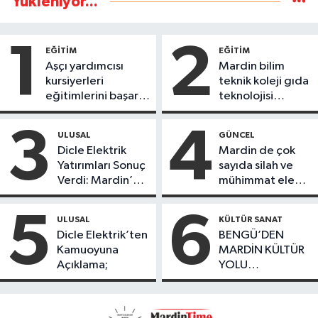
Yükleniyor...
1
2
EĞİTİM
EĞİTİM
Aşçı yardımcısı
Mardin bilim
kursiyerleri
teknik koleji gıda
eğitimlerini başarı
teknolojisi
ile tamamladı
öğrencileri
ürettikleri gıda
3
4
ULUSAL
GÜNCEL
ürünlerini satarak
Dicle Elektrik
Mardin de çok
köydeki
Yatırımları Sonuç
sayıda silah ve
çoçuklara kitap
Verdi: Mardin’de
mühimmat ele
desteğinde
Kayıp Kaçak
geçirildi
bulundu
Oranında Büyük
5
6
ULUSAL
KÜLTÜR SANAT
Düşüş
Dicle Elektrik’ten
BENGÜ’DEN
Kamuoyuna
MARDİN KÜLTÜR
Açıklama;
YOLU
FESTIVALİ’NDE
GÖRKEMLİ
PERFORMANS