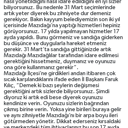
nasıl yönetildiğini
nasıl idare edildiğini en iyi sizler
biliyorsunuz. Bu nedenle 31 Mart seçimlerinde
artık yeter diyerek bu zihniyete dur
demeniz
gerekiyor.
Bakın kayyum belediyemizin s
on iki yıl
içerisinde Mazıdağı’
na yaptığı hizmetleri hepiniz
görüyorsunuz. 17
yılda yapılmaya
n hizmetler 17
ayda yapıldı. Bun
u görmeniz ve sandığa giderken
bu düşünce ve duygu
larla hareket etmeniz
gerekir. 31 Mart’ta sandığa gittiğinizde
artık
M
a
zıdağı
Mazıdağ
lılar
tarafından idare edilmesi
gerektiğini hissetmeniz, duymanız ve oyunuz
u
ona göre kullanmanız gerekir”
.
Mazıdağı İlçesi’ne girdikleri andan itibaren çok
sıcak karşılandıklarını ifade eden İl Başkanı Faruk
Kılıç, “
Demek ki bazı şeylerin değişmesi
gerektiğini artık sizlerde biliyorsunuz. Şimdi
diyoruz ki artık
edi
bese
diyerek oyunuzu
kendin
ize verin. Oyunuzu sizlerin bağrından
çıkmış birine verin. Yoksa yine birileri buraya gelir
ve aynı zihniyetle Mazıdağı’nı bir arpa boyu ileri
götürmeden yönetir. Dikkat ederseniz kırsaldaki
ve m
e
r
kezdeki tüm ihtiyaçlarınız bu son 17 ayda