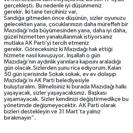
gerçekl
e
şti.
Bu nedenle iyi düşünmeniz
gerekir.
İki
tane
tercihiniz var.
S
andığa gitm
eden önce düşünün, sizler oyunuzu
gelecekten yana, çocuklarınızın daha müreffeh bir
Mazıdağı’nda büyümesinden yana, daha iyi daha,
güzel hizmetten yana
kullanmak istiyorsanız
mutlaka AK Parti’yi tercih etmeniz
gerekir
.
Göreceksiniz ki Mazıdağı hak ettiği
hizmete nasıl kavuşuyor. İnşallah o gün
Mazıdağı’nın aydınlık yarınlara kapısını a
raladığı
gün
olacak.Sizlerden
şunu rica ediyorum.
Kalan
50 gün içerisinde
Sokak
sokak
, ev
ev
dolaşıp
Mazıdağı’nı AK P
arti belediyesiyle
bulu
ş
turalım.
Bilmelisiniz ki b
u
rada Mazı
dağı halkı
yaşayacak
, sizler yaşayacaksınız. B
aşkası
yaşamayacak. Sizler kendinizi
değiştirmedikçe
bu
yönetimde değişmeyecektir. AK Parti olarak
bizleri destekleyin ve 31 M
art
’
ta yalnız
bırakmayın
”.