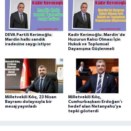
DEVA Partili Kerimoğlu:
Kadir Kerimoğlu: Mardin'de
Mardin halkı sandık
Huzurun Kalıcı Olması İçin
iradesine saygı istiyor
Hukuk ve Toplumsal
Dayanışma Güçlenmeli
Milletvekili Kılıç, 23 Nisan
Milletvekili Kılıç,
Bayramı dolayısıyla bir
Cumhurbaşkanı Erdoğan’ı
mesaj yayınladı
hedef alan Netanyahu’ya
tepki gösterdi