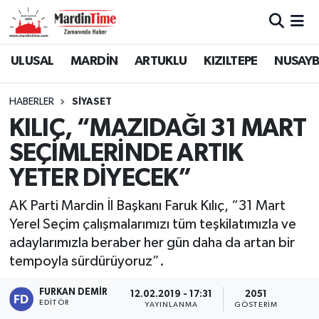
Mardin Nöbetçi Eczaneler
ULUSAL
MARDİN
ARTUKLU
KIZILTEPE
NUSAYB
Mardin Hava Durumu
HABERLER
SİYASET
KILIÇ, “MAZIDAĞI 31 MART
Mardin Namaz Vakitleri
SEÇİMLERİNDE ARTIK
Mardin Trafik Yoğunluk Haritası
YETER DİYECEK”
Süper Lig Puan Durumu ve Fikstür
AK Parti Mardin İl Başkanı Faruk Kılıç, “31 Mart
Yerel Seçim çalışmalarımızı tüm teşkilatımızla ve
Tüm Manşetler
adaylarımızla beraber her gün daha da artan bir
tempoyla sürdürüyoruz”.
Son Dakika Haberleri
FURKAN DEMIR
12.02.2019 - 17:31
2051
EDITÖR
YAYINLANMA
GÖSTERIM
Haber Arşivi