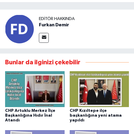
EDITÖR HAKKINDA
Furkan Demir
Bunlar da ilginizi çekebilir
CHP Artuklu Merkez İlçe
CHP Kızıltepe ilçe
Başkanlığına Hıdır İnal
başkanlığına yeni atama
Atandı
yapıldı