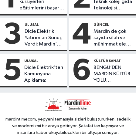
kursiyerleri
teknik koleji gıda
eğitimlerini başarı
teknolojisi
ile tamamladı
öğrencileri
ürettikleri gıda
3
4
ULUSAL
GÜNCEL
ürünlerini satarak
Dicle Elektrik
Mardin de çok
köydeki
Yatırımları Sonuç
sayıda silah ve
çoçuklara kitap
Verdi: Mardin’de
mühimmat ele
desteğinde
Kayıp Kaçak
geçirildi
bulundu
Oranında Büyük
5
6
ULUSAL
KÜLTÜR SANAT
Düşüş
Dicle Elektrik’ten
BENGÜ’DEN
Kamuoyuna
MARDİN KÜLTÜR
Açıklama;
YOLU
FESTIVALİ’NDE
GÖRKEMLİ
PERFORMANS
mardintimecom, yepyeni temasıyla sizleri buluştururken, sadelik
ve modernizmi bir araya getiriyor. Şatafattan kaçınıyor ve
insanlara haber okuyabilecekleri bir altyapı sunuyor.