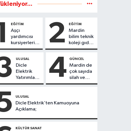
ükleniyor...
1
2
EĞİTİM
EĞİTİM
Aşçı
Mardin
yardımcısı
bilim teknik
kursiyerleri
koleji gıda
eğitimlerini
teknolojisi
başarı ile
öğrencileri
3
4
ULUSAL
GÜNCEL
tamamladı
ürettikleri
Dicle
Mardin de
gıda
Elektrik
çok sayıda
ürünlerini
Yatırımları
silah ve
satarak
Sonuç
mühimmat
köydeki
Verdi:
ele
5
çoçuklara
Mardin’de
geçirildi
ULUSAL
kitap
Kayıp
Dicle Elektrik’ten Kamuoyuna
desteğinde
Kaçak
Açıklama;
bulundu
Oranında
Büyük
Düşüş
KÜLTÜR SANAT