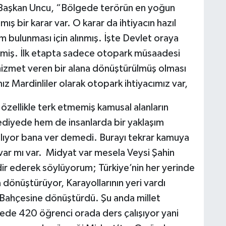
Başkan Uncu, “Bölgede terörün en yoğun
nmış bir karar var. O karar da ihtiyacın hazıl
bulunması için alınmış. İşte Devlet oraya
ermiş. İlk etapta sadece otopark müsaadesi
a hizmet veren bir alana dönüştürülmüş olması
ız Mardinliler olarak otopark ihtiyacımız var,
zellikle terk etmemiş kamusal alanların
diyede hem de insanlarda bir yaklaşım
alıyor bana ver demedi. Burayı tekrar kamuya
i var mı var. Midyat var mesela Veysi Şahin
ir ederek söylüyorum; Türkiye’nin her yerinde
 dönüştürüyor, Karayollarının yeri vardı
t Bahçesine dönüştürdü. Şu anda millet
ede 420 öğrenci orada ders çalışıyor yani