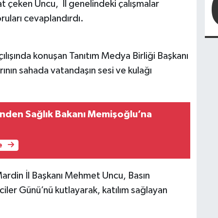
t çeken Uncu, İl genelindeki çalışmalar
ruları cevaplandırdı.
ılışında konuşan Tanıtım Medya Birliği Başkanı
ının sahada vatandaşın sesi ve kulağı
nden Sağlık Bakanı Memişoğlu’na
e
Mardin İl Başkanı Mehmet Uncu, Basın
ler Günü’nü kutlayarak, katılım sağlayan