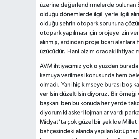
üzerine değerlendirmelerde bulunan 
olduğu dönemlerde ilgili yerle ilgili alı
olduğu şehrin otopark sorununa çözüm 
otopark yapılması için projeye izin v
alınmış, ardından proje ticari alanlar
üzücüdür. Hani bizim oradaki ihtiyacım
AVM ihtiyacımız yok o yüzden burada ö
kamuya verilmesi konusunda hem bele
olmadı. Yani hiç kimseye burası boş k
verilsin düzeltilsin diyoruz. Bir örneğ
başkanı ben bu konuda her yerde takd
diyorum ki askeri lojmanlar vardı parka
Midyat’ta çok güzel bir şekilde Mille
bahçesindeki alanda yapılan kütüphan