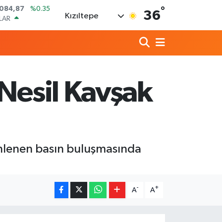
°
LAR
36
Kızıltepe
,5760
%0.1
RO
,0126
%0.29
RLİN
1794
%0.29
AM ALTIN
08.83
%4.44
 Nesil Kavşak
T100
647
%-30
TCOIN
.084,87
%0.35
nlenen basın buluşmasında
-
+
A
A