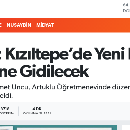
DO
47
EU
55
E
NUSAYBİN
MİDYAT
STE
64,
GR
65
Kızıltepe’de Yeni
BİS
13.
BI
e Gidilecek
64
ehmet Uncu, Artuklu Öğretmenevinde düze
eldi.
3718
4 DK
ÖSTERIM
OKUNMA SÜRESI