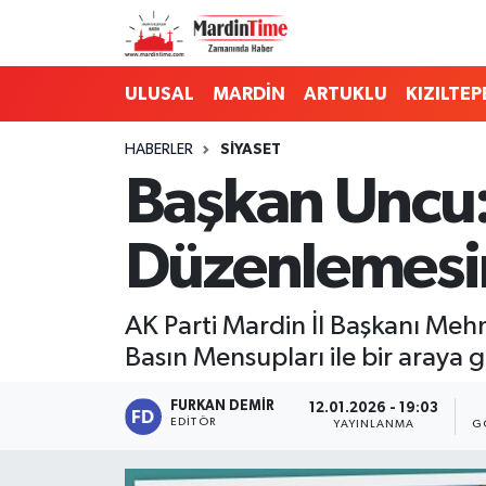
Mardin Nöbetçi Eczaneler
ULUSAL
MARDİN
ARTUKLU
KIZILTEP
Mardin Hava Durumu
HABERLER
SİYASET
Başkan Uncu: 
Mardin Namaz Vakitleri
Düzenlemesin
Mardin Trafik Yoğunluk Haritası
Süper Lig Puan Durumu ve Fikstür
AK Parti Mardin İl Başkanı M
Basın Mensupları ile bir araya g
Tüm Manşetler
FURKAN DEMIR
12.01.2026 - 19:03
Son Dakika Haberleri
EDITÖR
YAYINLANMA
G
Haber Arşivi