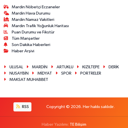
Mardin Nöbetçi Eczaneler
Mardin Hava Durumu
Mardin Namaz Vakitleri
Mardin Trafik Yoğunluk Haritası
Puan Durumu ve Fikstür
Tüm Manşetler
Son Dakika Haberleri
Haber Arşivi
ULUSAL
MARDİN
ARTUKLU
KIZILTEPE
DERİK
NUSAYBİN
MİDYAT
SPOR
PORTRELER
MAKSAT MUHABBET
RSS
Copyright © 2026. Her hakkı saklıdır.
Haber Yazılımı:
TE Bilişim