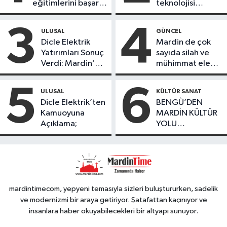
eğitimlerini başarı
teknolojisi
ile tamamladı
öğrencileri
ürettikleri gıda
3
4
ULUSAL
GÜNCEL
ürünlerini satarak
Dicle Elektrik
Mardin de çok
köydeki
Yatırımları Sonuç
sayıda silah ve
çoçuklara kitap
Verdi: Mardin’de
mühimmat ele
desteğinde
Kayıp Kaçak
geçirildi
bulundu
Oranında Büyük
5
6
ULUSAL
KÜLTÜR SANAT
Düşüş
Dicle Elektrik’ten
BENGÜ’DEN
Kamuoyuna
MARDİN KÜLTÜR
Açıklama;
YOLU
FESTIVALİ’NDE
GÖRKEMLİ
PERFORMANS
mardintimecom, yepyeni temasıyla sizleri buluştururken, sadelik
ve modernizmi bir araya getiriyor. Şatafattan kaçınıyor ve
insanlara haber okuyabilecekleri bir altyapı sunuyor.