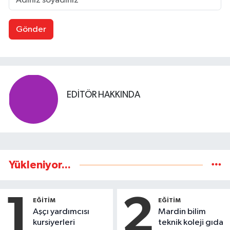
Gönder
EDITÖR HAKKINDA
Yükleniyor...
1
2
EĞİTİM
EĞİTİM
Aşçı yardımcısı
Mardin bilim
kursiyerleri
teknik koleji gıda