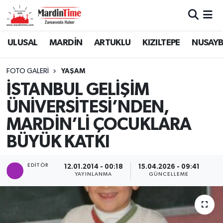
Mardin Nöbetçi Eczaneler
ULUSAL
MARDİN
ARTUKLU
KIZILTEPE
NUSAYB
Mardin Hava Durumu
FOTO GALERI
YAŞAM
İSTANBUL GELİŞİM
Mardin Namaz Vakitleri
ÜNİVERSİTESİ’NDEN,
Mardin Trafik Yoğunluk Haritası
MARDİN’Lİ ÇOCUKLARA
BÜYÜK KATKI
Süper Lig Puan Durumu ve Fikstür
Tüm Manşetler
EDITÖR
12.01.2014 - 00:18
15.04.2026 - 09:41
YAYINLANMA
GÜNCELLEME
Son Dakika Haberleri
Haber Arşivi