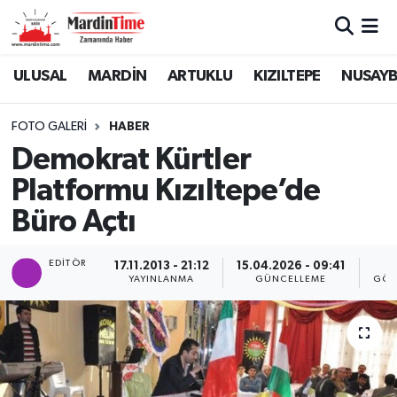
Mardin Nöbetçi Eczaneler
ULUSAL
MARDİN
ARTUKLU
KIZILTEPE
NUSAYB
Mardin Hava Durumu
FOTO GALERI
HABER
Demokrat Kürtler
Mardin Namaz Vakitleri
Platformu Kızıltepe’de
Mardin Trafik Yoğunluk Haritası
Büro Açtı
Süper Lig Puan Durumu ve Fikstür
EDITÖR
17.11.2013 - 21:12
15.04.2026 - 09:41
YAYINLANMA
GÜNCELLEME
GÖS
Tüm Manşetler
Son Dakika Haberleri
Haber Arşivi