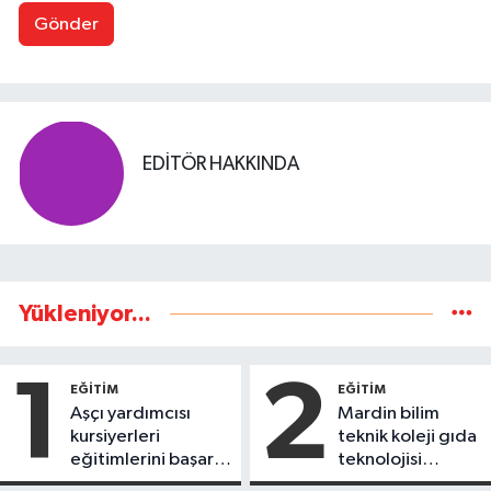
Gönder
EDITÖR HAKKINDA
Yükleniyor...
1
2
EĞİTİM
EĞİTİM
Aşçı yardımcısı
Mardin bilim
kursiyerleri
teknik koleji gıda
eğitimlerini başarı
teknolojisi
ile tamamladı
öğrencileri