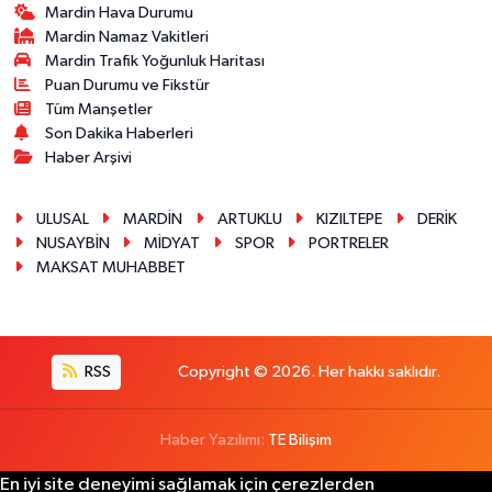
Mardin Hava Durumu
Mardin Namaz Vakitleri
Mardin Trafik Yoğunluk Haritası
Puan Durumu ve Fikstür
Tüm Manşetler
Son Dakika Haberleri
Haber Arşivi
ULUSAL
MARDİN
ARTUKLU
KIZILTEPE
DERİK
NUSAYBİN
MİDYAT
SPOR
PORTRELER
MAKSAT MUHABBET
RSS
Copyright © 2026. Her hakkı saklıdır.
Haber Yazılımı:
TE Bilişim
En iyi site deneyimi sağlamak için çerezlerden