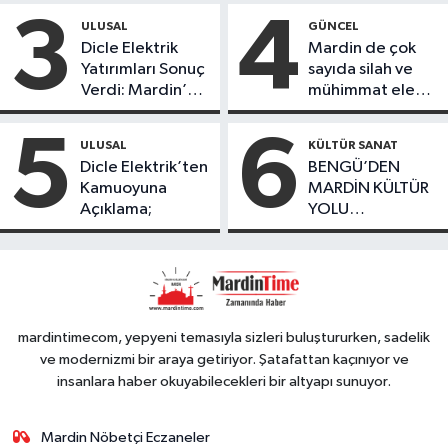
ürettikleri gıda
3
4
ULUSAL
GÜNCEL
ürünlerini satarak
Dicle Elektrik
Mardin de çok
köydeki
Yatırımları Sonuç
sayıda silah ve
çoçuklara kitap
Verdi: Mardin’de
mühimmat ele
desteğinde
Kayıp Kaçak
geçirildi
bulundu
Oranında Büyük
5
6
ULUSAL
KÜLTÜR SANAT
Düşüş
Dicle Elektrik’ten
BENGÜ’DEN
Kamuoyuna
MARDİN KÜLTÜR
Açıklama;
YOLU
FESTIVALİ’NDE
GÖRKEMLİ
PERFORMANS
mardintimecom, yepyeni temasıyla sizleri buluştururken, sadelik
ve modernizmi bir araya getiriyor. Şatafattan kaçınıyor ve
insanlara haber okuyabilecekleri bir altyapı sunuyor.
Mardin Nöbetçi Eczaneler