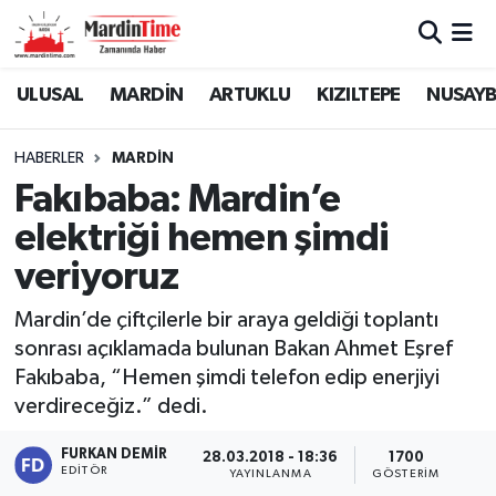
Mardin Nöbetçi Eczaneler
ULUSAL
MARDİN
ARTUKLU
KIZILTEPE
NUSAYB
Mardin Hava Durumu
HABERLER
MARDİN
Fakıbaba: Mardin’e
Mardin Namaz Vakitleri
elektriği hemen şimdi
Mardin Trafik Yoğunluk Haritası
veriyoruz
Süper Lig Puan Durumu ve Fikstür
Mardin’de çiftçilerle bir araya geldiği toplantı
sonrası açıklamada bulunan Bakan Ahmet Eşref
Tüm Manşetler
Fakıbaba, “Hemen şimdi telefon edip enerjiyi
verdireceğiz.” dedi.
Son Dakika Haberleri
FURKAN DEMIR
28.03.2018 - 18:36
1700
EDITÖR
YAYINLANMA
GÖSTERIM
Haber Arşivi