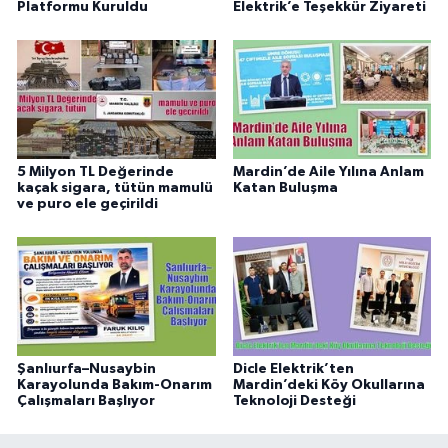
Platformu Kuruldu
Elektrik’e Teşekkür Ziyareti
5 Milyon TL Değerinde
Mardin’de Aile Yılına Anlam
kaçak sigara, tütün mamulü
Katan Buluşma
ve puro ele geçirildi
Şanlıurfa–Nusaybin
Dicle Elektrik’ten
Karayolunda Bakım-Onarım
Mardin’deki Köy Okullarına
Çalışmaları Başlıyor
Teknoloji Desteği