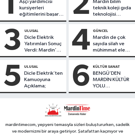
1
2
Aşçı yardımcısı
Mardin bilim
kursiyerleri
teknik koleji gıda
eğitimlerini başarı
teknolojisi
ile tamamladı
öğrencileri
ürettikleri gıda
3
4
ULUSAL
GÜNCEL
ürünlerini satarak
Dicle Elektrik
Mardin de çok
köydeki
Yatırımları Sonuç
sayıda silah ve
çoçuklara kitap
Verdi: Mardin’de
mühimmat ele
desteğinde
Kayıp Kaçak
geçirildi
bulundu
Oranında Büyük
5
6
ULUSAL
KÜLTÜR SANAT
Düşüş
Dicle Elektrik’ten
BENGÜ’DEN
Kamuoyuna
MARDİN KÜLTÜR
Açıklama;
YOLU
FESTIVALİ’NDE
GÖRKEMLİ
PERFORMANS
mardintimecom, yepyeni temasıyla sizleri buluştururken, sadelik
ve modernizmi bir araya getiriyor. Şatafattan kaçınıyor ve