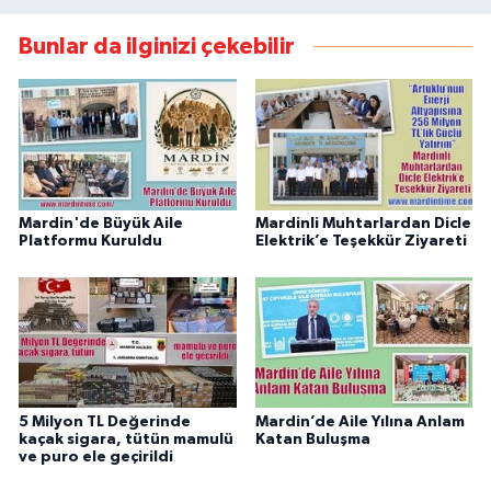
Bunlar da ilginizi çekebilir
Mardin'de Büyük Aile
Mardinli Muhtarlardan Dicle
Platformu Kuruldu
Elektrik’e Teşekkür Ziyareti
5 Milyon TL Değerinde
Mardin’de Aile Yılına Anlam
kaçak sigara, tütün mamulü
Katan Buluşma
ve puro ele geçirildi