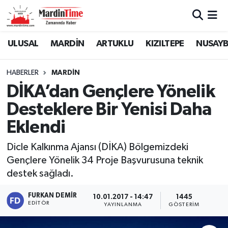
Mardin Nöbetçi Eczaneler
ULUSAL
MARDİN
ARTUKLU
KIZILTEPE
NUSAYB
Mardin Hava Durumu
HABERLER
MARDİN
DİKA’dan Gençlere Yönelik
Mardin Namaz Vakitleri
Desteklere Bir Yenisi Daha
Mardin Trafik Yoğunluk Haritası
Eklendi
Süper Lig Puan Durumu ve Fikstür
Dicle Kalkınma Ajansı (DİKA) Bölgemizdeki
Gençlere Yönelik 34 Proje Başvurusuna teknik
Tüm Manşetler
destek sağladı.
Son Dakika Haberleri
FURKAN DEMIR
10.01.2017 - 14:47
1445
EDITÖR
YAYINLANMA
GÖSTERIM
Haber Arşivi