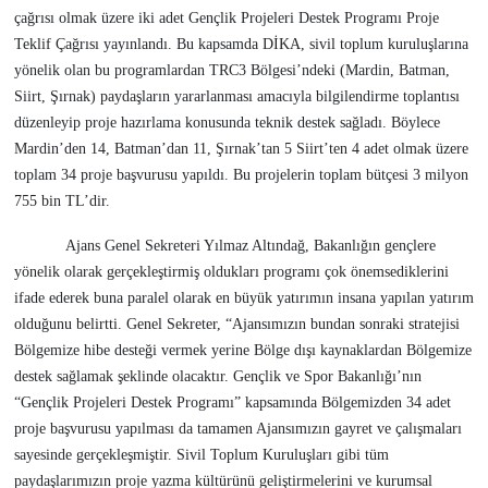
çağrısı olmak üzere iki adet Gençlik Projeleri Destek Programı Proje
Teklif Çağrısı yayınlandı. Bu kapsamda DİKA, sivil toplum kuruluşlarına
yönelik olan bu programlardan TRC3 Bölgesi’ndeki (Mardin, Batman,
Siirt, Şırnak) paydaşların yararlanması amacıyla bilgilendirme toplantısı
düzenleyip proje hazırlama konusunda teknik destek sağladı. Böylece
Mardin’den 14, Batman’dan 11, Şırnak’tan 5 Siirt’ten 4 adet olmak üzere
toplam 34 proje başvurusu yapıldı. Bu projelerin toplam bütçesi 3 milyon
755 bin TL’dir.
Ajans Genel Sekreteri Yılmaz Altındağ, Bakanlığın gençlere
yönelik olarak gerçekleştirmiş oldukları programı çok önemsediklerini
ifade ederek buna paralel olarak en büyük yatırımın insana yapılan yatırım
olduğunu belirtti. Genel Sekreter, “Ajansımızın bundan sonraki stratejisi
Bölgemize hibe desteği vermek yerine Bölge dışı kaynaklardan Bölgemize
destek sağlamak şeklinde olacaktır. Gençlik ve Spor Bakanlığı’nın
“Gençlik Projeleri Destek Programı” kapsamında Bölgemizden 34 adet
proje başvurusu yapılması da tamamen Ajansımızın gayret ve çalışmaları
sayesinde gerçekleşmiştir. Sivil Toplum Kuruluşları gibi tüm
paydaşlarımızın proje yazma kültürünü geliştirmelerini ve kurumsal