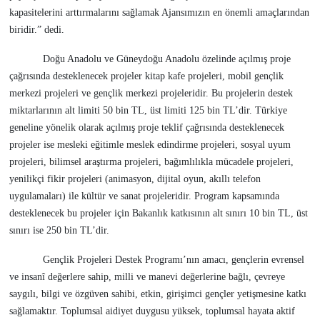
kapasitelerini arttırmalarını sağlamak Ajansımızın en önemli amaçlarından
biridir.” dedi.
Doğu Anadolu ve Güneydoğu Anadolu özelinde açılmış proje
çağrısında desteklenecek projeler kitap kafe projeleri, mobil gençlik
merkezi projeleri ve gençlik merkezi projeleridir. Bu projelerin destek
miktarlarının alt limiti 50 bin TL, üst limiti 125 bin TL’dir. Türkiye
geneline yönelik olarak açılmış proje teklif çağrısında desteklenecek
projeler ise mesleki eğitimle meslek edindirme projeleri, sosyal uyum
projeleri, bilimsel araştırma projeleri, bağımlılıkla mücadele projeleri,
yenilikçi fikir projeleri (animasyon, dijital oyun, akıllı telefon
uygulamaları) ile kültür ve sanat projeleridir. Program kapsamında
desteklenecek bu projeler için Bakanlık katkısının alt sınırı 10 bin TL, üst
sınırı ise 250 bin TL’dir.
Gençlik Projeleri Destek Programı’nın amacı, gençlerin evrensel
ve insanî değerlere sahip, milli ve manevi değerlerine bağlı, çevreye
saygılı, bilgi ve özgüven sahibi, etkin, girişimci gençler yetişmesine katkı
sağlamaktır. Toplumsal aidiyet duygusu yüksek, toplumsal hayata aktif