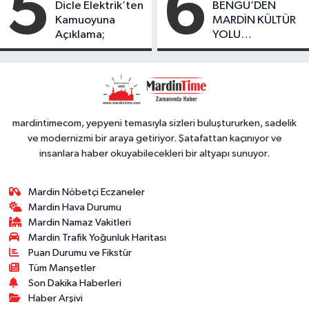
5
6
Dicle Elektrik’ten
BENGÜ’DEN
Kamuoyuna
MARDİN KÜLTÜR
Açıklama;
YOLU
FESTIVALİ’NDE
GÖRKEMLİ
PERFORMANS
mardintimecom, yepyeni temasıyla sizleri buluştururken, sadelik
ve modernizmi bir araya getiriyor. Şatafattan kaçınıyor ve
insanlara haber okuyabilecekleri bir altyapı sunuyor.
Mardin Nöbetçi Eczaneler
Mardin Hava Durumu
Mardin Namaz Vakitleri
Mardin Trafik Yoğunluk Haritası
Puan Durumu ve Fikstür
Tüm Manşetler
Son Dakika Haberleri
Haber Arşivi