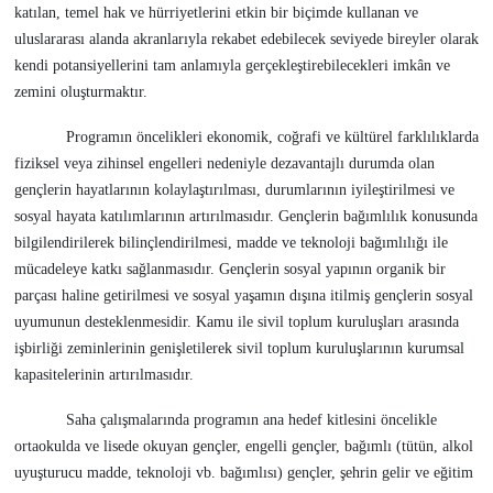
katılan, temel hak ve hürriyetlerini etkin bir biçimde kullanan ve
uluslararası alanda akranlarıyla rekabet edebilecek seviyede bireyler olarak
kendi potansiyellerini tam anlamıyla gerçekleştirebilecekleri imkân ve
zemini oluşturmaktır.
Programın öncelikleri ekonomik, coğrafi ve kültürel farklılıklarda
fiziksel veya zihinsel engelleri nedeniyle dezavantajlı durumda olan
gençlerin hayatlarının kolaylaştırılması, durumlarının iyileştirilmesi ve
sosyal hayata katılımlarının artırılmasıdır. Gençlerin bağımlılık konusunda
bilgilendirilerek bilinçlendirilmesi, madde ve teknoloji bağımlılığı ile
mücadeleye katkı sağlanmasıdır. Gençlerin sosyal yapının organik bir
parçası haline getirilmesi ve sosyal yaşamın dışına itilmiş gençlerin sosyal
uyumunun desteklenmesidir. Kamu ile sivil toplum kuruluşları arasında
işbirliği zeminlerinin genişletilerek sivil toplum kuruluşlarının kurumsal
kapasitelerinin artırılmasıdır.
Saha çalışmalarında programın ana hedef kitlesini öncelikle
ortaokulda ve lisede okuyan gençler, engelli gençler, bağımlı (tütün, alkol
uyuşturucu madde, teknoloji vb. bağımlısı) gençler, şehrin gelir ve eğitim