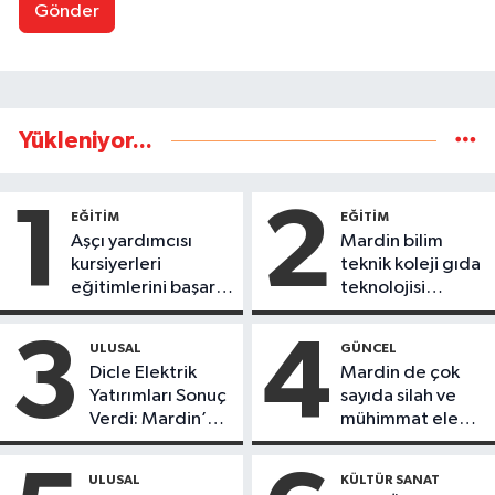
Gönder
Yükleniyor...
1
2
EĞİTİM
EĞİTİM
Aşçı yardımcısı
Mardin bilim
kursiyerleri
teknik koleji gıda
eğitimlerini başarı
teknolojisi
ile tamamladı
öğrencileri
ürettikleri gıda
3
4
ULUSAL
GÜNCEL
ürünlerini satarak
Dicle Elektrik
Mardin de çok
köydeki
Yatırımları Sonuç
sayıda silah ve
çoçuklara kitap
Verdi: Mardin’de
mühimmat ele
desteğinde
Kayıp Kaçak
geçirildi
bulundu
Oranında Büyük
ULUSAL
KÜLTÜR SANAT
Düşüş