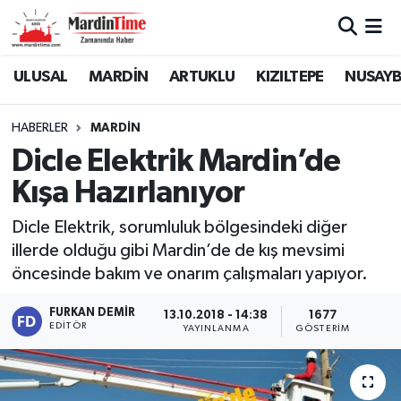
Mardin Nöbetçi Eczaneler
ULUSAL
MARDİN
ARTUKLU
KIZILTEPE
NUSAYB
Mardin Hava Durumu
HABERLER
MARDİN
Dicle Elektrik Mardin’de
Mardin Namaz Vakitleri
Kışa Hazırlanıyor
Mardin Trafik Yoğunluk Haritası
Dicle Elektrik, sorumluluk bölgesindeki diğer
illerde olduğu gibi Mardin’de de kış mevsimi
Süper Lig Puan Durumu ve Fikstür
öncesinde bakım ve onarım çalışmaları yapıyor.
Tüm Manşetler
FURKAN DEMIR
13.10.2018 - 14:38
1677
EDITÖR
YAYINLANMA
GÖSTERIM
Son Dakika Haberleri
Haber Arşivi