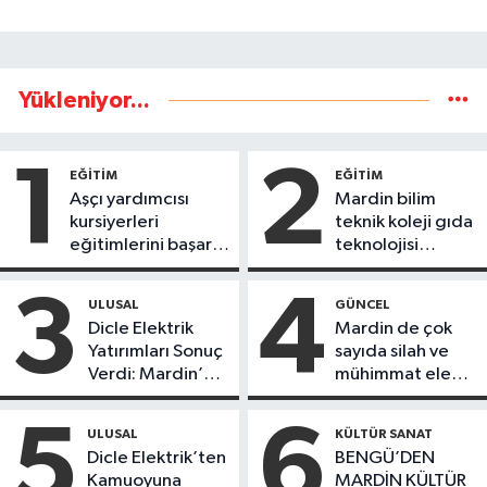
Yükleniyor...
1
2
EĞİTİM
EĞİTİM
Aşçı yardımcısı
Mardin bilim
kursiyerleri
teknik koleji gıda
eğitimlerini başarı
teknolojisi
ile tamamladı
öğrencileri
ürettikleri gıda
3
4
ULUSAL
GÜNCEL
ürünlerini satarak
Dicle Elektrik
Mardin de çok
köydeki
Yatırımları Sonuç
sayıda silah ve
çoçuklara kitap
Verdi: Mardin’de
mühimmat ele
desteğinde
Kayıp Kaçak
geçirildi
bulundu
Oranında Büyük
5
6
ULUSAL
KÜLTÜR SANAT
Düşüş
Dicle Elektrik’ten
BENGÜ’DEN
Kamuoyuna
MARDİN KÜLTÜR