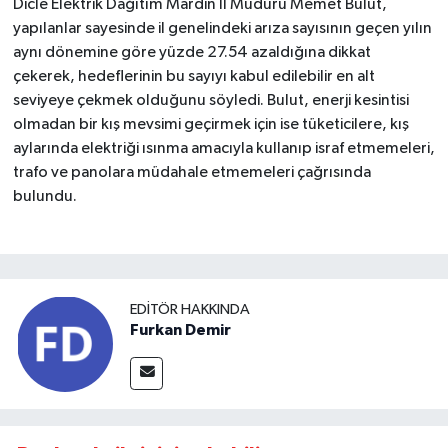
Dicle Elektrik Dağıtım Mardin İl Müdürü Memet Bulut,
yapılanlar sayesinde il genelindeki
arıza sayısının geçen yılın
aynı dönemine göre yüzde 27.54 azaldığına dikkat
çekerek, hedeflerinin bu sayıyı kabul edilebilir en alt
seviyeye çekmek olduğunu söyledi. Bulut, enerji kesintisi
olmadan bir kış mevsimi geçirmek için ise t
üketicilere, kış
aylarında elektriği ısınma amacıyla kullanıp israf etmemeleri,
trafo ve panolara müdahale etmemeleri çağrısında
bulundu.
EDITÖR HAKKINDA
Furkan Demir