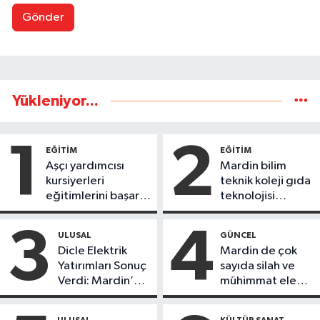
Gönder
Yükleniyor...
1
2
EĞİTİM
EĞİTİM
Aşçı yardımcısı
Mardin bilim
kursiyerleri
teknik koleji gıda
eğitimlerini başarı
teknolojisi
ile tamamladı
öğrencileri
ürettikleri gıda
3
4
ULUSAL
GÜNCEL
ürünlerini satarak
Dicle Elektrik
Mardin de çok
köydeki
Yatırımları Sonuç
sayıda silah ve
çoçuklara kitap
Verdi: Mardin’de
mühimmat ele
desteğinde
Kayıp Kaçak
geçirildi
bulundu
Oranında Büyük
ULUSAL
KÜLTÜR SANAT