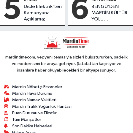
5
6
Düşüş
Dicle Elektrik’ten
BENGÜ’DEN
Kamuoyuna
MARDİN KÜLTÜR
Açıklama;
YOLU
FESTIVALİ’NDE
GÖRKEMLİ
PERFORMANS
mardintimecom, yepyeni temasıyla sizleri buluştururken, sadelik
ve modernizmi bir araya getiriyor. Şatafattan kaçınıyor ve
insanlara haber okuyabilecekleri bir altyapı sunuyor.
Mardin Nöbetçi Eczaneler
Mardin Hava Durumu
Mardin Namaz Vakitleri
Mardin Trafik Yoğunluk Haritası
Puan Durumu ve Fikstür
Tüm Manşetler
Son Dakika Haberleri
Haber Arşivi