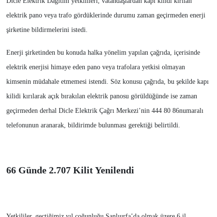
Dicle Elektrik Dağıtım yetkilileri, vatandaşlardan kapı kilidi kırılan
elektrik pano veya trafo gördüklerinde durumu zaman geçirmeden enerji
şirketine bildirmelerini istedi.
Enerji şirketinden bu konuda halka yönelim yapılan çağrıda, içerisinde
elektrik enerjisi himaye eden pano veya trafolara yetkisi olmayan
kimsenin müdahale etmemesi istendi. Söz konusu çağrıda, bu şekilde kapı
kilidi kırılarak açık bırakılan elektrik panosu görüldüğünde ise zaman
geçirmeden derhal Dicle Elektrik Çağrı Merkezi’nin 444 80 86numaralı
telefonunun aranarak, bildirimde bulunması gerektiği belirtildi.
66 Günde 2.707 Kilit Yenilendi
Yetkililer, geçtiğimiz yıl çoğunluğu Şanlıurfa’da olmak üzere 6 il