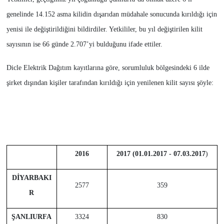
genelinde 14.152 asma kilidin dışarıdan müdahale sonucunda kırıldığı için
yenisi ile değiştirildiğini bildirdiler. Yetkililer, bu yıl değiştirilen kilit
sayısının ise 66 günde 2.707’yi bulduğunu ifade ettiler.
Dicle Elektrik Dağıtım kayıtlarına göre, sorumluluk bölgesindeki 6 ilde
şirket dışından kişiler tarafından kırıldığı için yenilenen kilit sayısı şöyle:
2016
2017 (01.01.2017 - 07.03.2017
)
DİYARBAKI
2577
359
R
ŞANLIURFA
3324
830