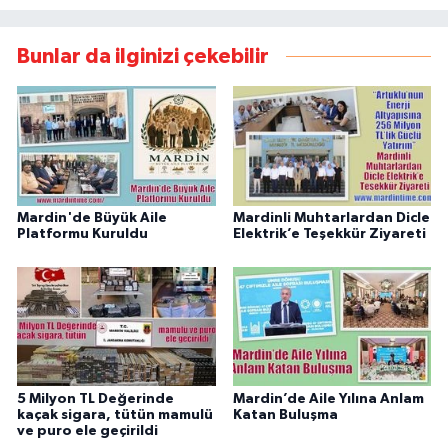
Bunlar da ilginizi çekebilir
Mardin'de Büyük Aile
Mardinli Muhtarlardan Dicle
Platformu Kuruldu
Elektrik’e Teşekkür Ziyareti
5 Milyon TL Değerinde
Mardin’de Aile Yılına Anlam
kaçak sigara, tütün mamulü
Katan Buluşma
ve puro ele geçirildi