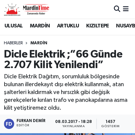
Mardin Nöbetçi Eczaneler
ULUSAL
MARDİN
ARTUKLU
KIZILTEPE
NUSAYB
Mardin Hava Durumu
HABERLER
MARDİN
Dicle Elektrik ;”66 Günde
Mardin Namaz Vakitleri
2.707 Kilit Yenilendi”
Mardin Trafik Yoğunluk Haritası
Dicle Elektrik Dağıtım, sorumluluk bölgesinde
bulunan illerdekayıt dışı elektrik kullanmak, atan
Süper Lig Puan Durumu ve Fikstür
şalterleri kaldırmak ve hırsızlık gibi değişik
Tüm Manşetler
gerekçelerle kırılan trafo ve panokapılarına asma
kilit yetiştiremez oldu.
Son Dakika Haberleri
FURKAN DEMIR
08.03.2017 - 18:28
1457
EDITÖR
YAYINLANMA
GÖSTERIM
Haber Arşivi