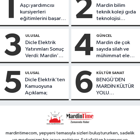
1
2
Aşçı yardımcısı
Mardin bilim
kursiyerleri
teknik koleji gıda
eğitimlerini başarı
teknolojisi
ile tamamladı
öğrencileri
ürettikleri gıda
3
4
ULUSAL
GÜNCEL
ürünlerini satarak
Dicle Elektrik
Mardin de çok
köydeki
Yatırımları Sonuç
sayıda silah ve
çoçuklara kitap
Verdi: Mardin’de
mühimmat ele
desteğinde
Kayıp Kaçak
geçirildi
bulundu
Oranında Büyük
5
6
ULUSAL
KÜLTÜR SANAT
Düşüş
Dicle Elektrik’ten
BENGÜ’DEN
Kamuoyuna
MARDİN KÜLTÜR
Açıklama;
YOLU
FESTIVALİ’NDE
GÖRKEMLİ
PERFORMANS
mardintimecom, yepyeni temasıyla sizleri buluştururken, sadelik
ve modernizmi bir araya getiriyor. Şatafattan kaçınıyor ve