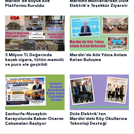
Mardin'de Büyük Aile
Mardinli Muhtarlardan Dicle
Platformu Kuruldu
Elektrik’e Teşekkür Ziyareti
5 Milyon TL Değerinde
Mardin’de Aile Yılına Anlam
kaçak sigara, tütün mamulü
Katan Buluşma
ve puro ele geçirildi
Şanlıurfa–Nusaybin
Dicle Elektrik’ten
Karayolunda Bakım-Onarım
Mardin’deki Köy Okullarına
Çalışmaları Başlıyor
Teknoloji Desteği