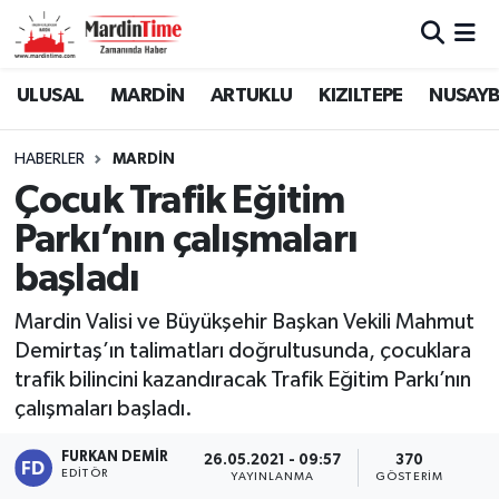
Mardin Nöbetçi Eczaneler
ULUSAL
MARDİN
ARTUKLU
KIZILTEPE
NUSAYB
Mardin Hava Durumu
HABERLER
MARDİN
Çocuk Trafik Eğitim
Mardin Namaz Vakitleri
Parkı’nın çalışmaları
Mardin Trafik Yoğunluk Haritası
başladı
Süper Lig Puan Durumu ve Fikstür
Mardin Valisi ve Büyükşehir Başkan Vekili Mahmut
Demirtaş’ın talimatları doğrultusunda, çocuklara
Tüm Manşetler
trafik bilincini kazandıracak Trafik Eğitim Parkı’nın
çalışmaları başladı.
Son Dakika Haberleri
FURKAN DEMIR
26.05.2021 - 09:57
370
EDITÖR
YAYINLANMA
GÖSTERIM
Haber Arşivi