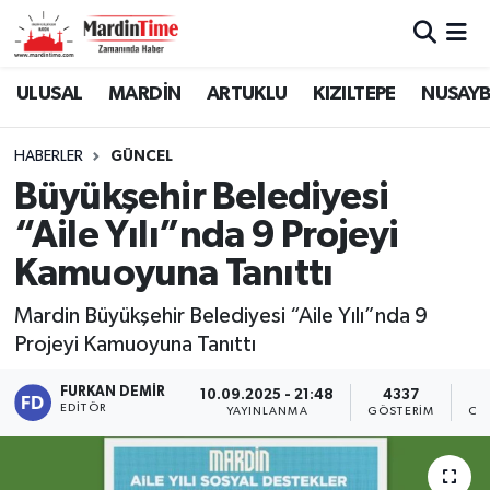
Mardin Nöbetçi Eczaneler
ULUSAL
MARDİN
ARTUKLU
KIZILTEPE
NUSAYB
Mardin Hava Durumu
HABERLER
GÜNCEL
Büyükşehir Belediyesi
Mardin Namaz Vakitleri
“Aile Yılı”nda 9 Projeyi
Mardin Trafik Yoğunluk Haritası
Kamuoyuna Tanıttı
Süper Lig Puan Durumu ve Fikstür
Mardin Büyükşehir Belediyesi “Aile Yılı”nda 9
Projeyi Kamuoyuna Tanıttı
Tüm Manşetler
FURKAN DEMIR
10.09.2025 - 21:48
4337
EDITÖR
YAYINLANMA
GÖSTERIM
OK
Son Dakika Haberleri
Haber Arşivi