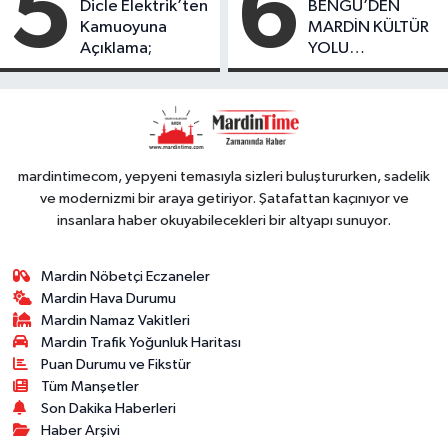
5
6
Dicle Elektrik’ten
BENGÜ’DEN
Kamuoyuna
MARDİN KÜLTÜR
Açıklama;
YOLU
FESTIVALİ’NDE
GÖRKEMLİ
PERFORMANS
mardintimecom, yepyeni temasıyla sizleri buluştururken, sadelik
ve modernizmi bir araya getiriyor. Şatafattan kaçınıyor ve
insanlara haber okuyabilecekleri bir altyapı sunuyor.
Mardin Nöbetçi Eczaneler
Mardin Hava Durumu
Mardin Namaz Vakitleri
Mardin Trafik Yoğunluk Haritası
Puan Durumu ve Fikstür
Tüm Manşetler
Son Dakika Haberleri
Haber Arşivi