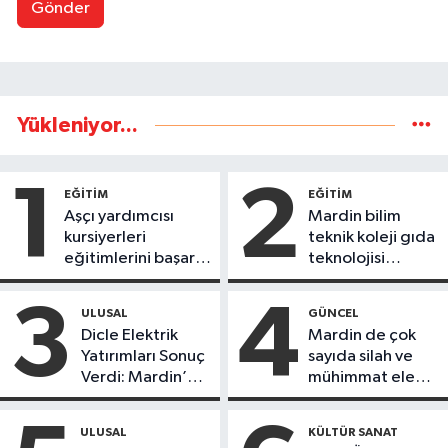
Gönder
Yükleniyor...
1
2
EĞİTİM
EĞİTİM
Aşçı yardımcısı
Mardin bilim
kursiyerleri
teknik koleji gıda
eğitimlerini başarı
teknolojisi
ile tamamladı
öğrencileri
ürettikleri gıda
3
4
ULUSAL
GÜNCEL
ürünlerini satarak
Dicle Elektrik
Mardin de çok
köydeki
Yatırımları Sonuç
sayıda silah ve
çoçuklara kitap
Verdi: Mardin’de
mühimmat ele
desteğinde
Kayıp Kaçak
geçirildi
bulundu
Oranında Büyük
ULUSAL
KÜLTÜR SANAT
Düşüş