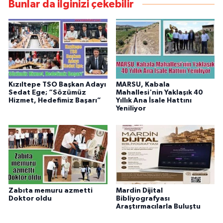
Bunlar da ilginizi çekebilir
Kızıltepe TSO Başkan Adayı
MARSU, Kabala
Sedat Ege; “Sözümüz
Mahallesi'nin Yaklaşık 40
Hizmet, Hedefimiz Başarı”
Yıllık Ana İsale Hattını
Yeniliyor
Zabıta memuru azmetti
Mardin Dijital
Doktor oldu
Bibliyografyası
Araştırmacılarla Buluştu