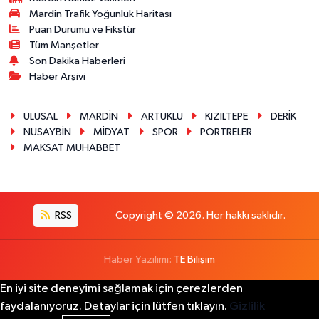
Mardin Trafik Yoğunluk Haritası
Puan Durumu ve Fikstür
Tüm Manşetler
Son Dakika Haberleri
Haber Arşivi
ULUSAL
MARDİN
ARTUKLU
KIZILTEPE
DERİK
NUSAYBİN
MİDYAT
SPOR
PORTRELER
MAKSAT MUHABBET
RSS
Copyright © 2026. Her hakkı saklıdır.
Haber Yazılımı:
TE Bilişim
En iyi site deneyimi sağlamak için çerezlerden
faydalanıyoruz. Detaylar için lütfen tıklayın.
Gizlilik