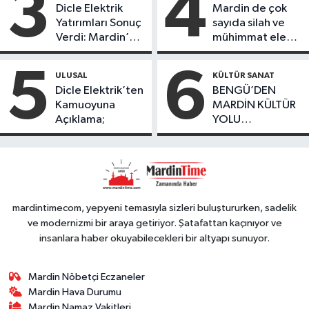
3
4
Dicle Elektrik
Mardin de çok
köydeki
Yatırımları Sonuç
sayıda silah ve
çoçuklara kitap
Verdi: Mardin’de
mühimmat ele
desteğinde
Kayıp Kaçak
geçirildi
bulundu
Oranında Büyük
5
6
ULUSAL
KÜLTÜR SANAT
Düşüş
Dicle Elektrik’ten
BENGÜ’DEN
Kamuoyuna
MARDİN KÜLTÜR
Açıklama;
YOLU
FESTIVALİ’NDE
GÖRKEMLİ
PERFORMANS
mardintimecom, yepyeni temasıyla sizleri buluştururken, sadelik
ve modernizmi bir araya getiriyor. Şatafattan kaçınıyor ve
insanlara haber okuyabilecekleri bir altyapı sunuyor.
Mardin Nöbetçi Eczaneler
Mardin Hava Durumu
Mardin Namaz Vakitleri