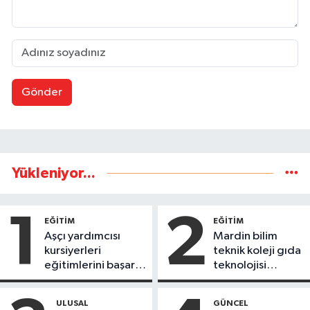
Gönder
Yükleniyor...
1
2
EĞİTİM
EĞİTİM
Aşçı yardımcısı
Mardin bilim
kursiyerleri
teknik koleji gıda
eğitimlerini başarı
teknolojisi
ile tamamladı
öğrencileri
ürettikleri gıda
ULUSAL
GÜNCEL
ürünlerini satarak