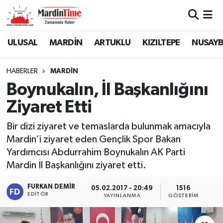
Mardin Nöbetçi Eczaneler
ULUSAL
MARDİN
ARTUKLU
KIZILTEPE
NUSAYB
Mardin Hava Durumu
HABERLER
MARDİN
Boynukalın, İl Başkanlığını
Mardin Namaz Vakitleri
Ziyaret Etti
Mardin Trafik Yoğunluk Haritası
Bir dizi ziyaret ve temaslarda bulunmak amacıyla
Mardin’i ziyaret eden Gençlik Spor Bakan
Süper Lig Puan Durumu ve Fikstür
Yardımcısı Abdurrahim Boynukalın AK Parti
Tüm Manşetler
Mardin İl Başkanlığını ziyaret etti.
FURKAN DEMIR
05.02.2017 - 20:49
1516
Son Dakika Haberleri
EDITÖR
YAYINLANMA
GÖSTERIM
Haber Arşivi