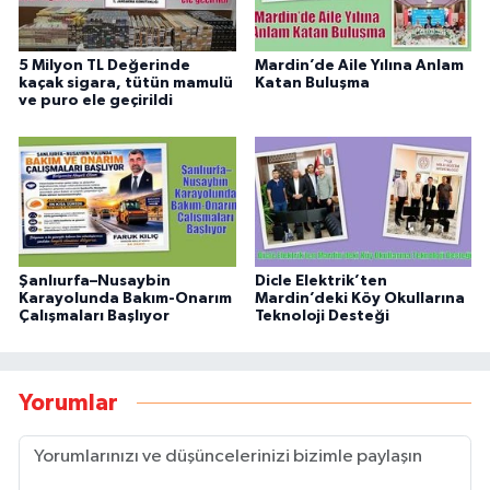
5 Milyon TL Değerinde
Mardin’de Aile Yılına Anlam
kaçak sigara, tütün mamulü
Katan Buluşma
ve puro ele geçirildi
Şanlıurfa–Nusaybin
Dicle Elektrik’ten
Karayolunda Bakım-Onarım
Mardin’deki Köy Okullarına
Çalışmaları Başlıyor
Teknoloji Desteği
Yorumlar