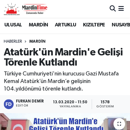
Mardin Nöbetçi Eczaneler
ULUSAL
MARDİN
ARTUKLU
KIZILTEPE
NUSAYB
Mardin Hava Durumu
HABERLER
MARDİN
Atatürk'ün Mardin'e Gelişi
Mardin Namaz Vakitleri
Törenle Kutlandı
Mardin Trafik Yoğunluk Haritası
Türkiye Cumhuriyeti'nin kurucusu Gazi Mustafa
Kemal Atatürk’ün Mardin’e gelişinin
Süper Lig Puan Durumu ve Fikstür
104.yıldönümü törenle kutlandı.
Tüm Manşetler
FURKAN DEMIR
13.03.2020 - 11:50
1578
EDITÖR
YAYINLANMA
GÖSTERIM
Son Dakika Haberleri
Haber Arşivi