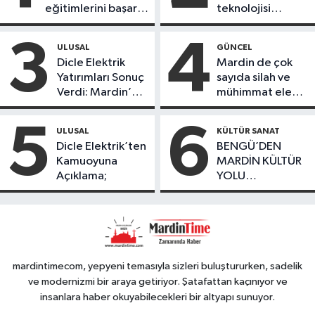
eğitimlerini başarı
teknolojisi
ile tamamladı
öğrencileri
ürettikleri gıda
3
4
ULUSAL
GÜNCEL
ürünlerini satarak
Dicle Elektrik
Mardin de çok
köydeki
Yatırımları Sonuç
sayıda silah ve
çoçuklara kitap
Verdi: Mardin’de
mühimmat ele
desteğinde
Kayıp Kaçak
geçirildi
bulundu
Oranında Büyük
5
6
ULUSAL
KÜLTÜR SANAT
Düşüş
Dicle Elektrik’ten
BENGÜ’DEN
Kamuoyuna
MARDİN KÜLTÜR
Açıklama;
YOLU
FESTIVALİ’NDE
GÖRKEMLİ
PERFORMANS
mardintimecom, yepyeni temasıyla sizleri buluştururken, sadelik
ve modernizmi bir araya getiriyor. Şatafattan kaçınıyor ve
insanlara haber okuyabilecekleri bir altyapı sunuyor.