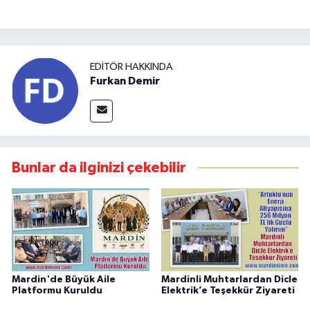
EDITÖR HAKKINDA
Furkan Demir
Bunlar da ilginizi çekebilir
Mardin'de Büyük Aile
Mardinli Muhtarlardan Dicle
Platformu Kuruldu
Elektrik’e Teşekkür Ziyareti