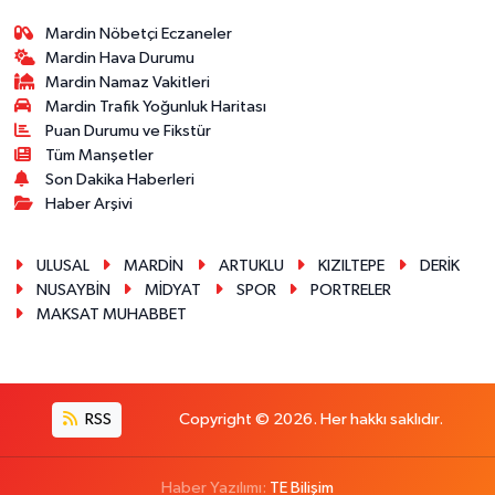
Mardin Nöbetçi Eczaneler
Mardin Hava Durumu
Mardin Namaz Vakitleri
Mardin Trafik Yoğunluk Haritası
Puan Durumu ve Fikstür
Tüm Manşetler
Son Dakika Haberleri
Haber Arşivi
ULUSAL
MARDİN
ARTUKLU
KIZILTEPE
DERİK
NUSAYBİN
MİDYAT
SPOR
PORTRELER
MAKSAT MUHABBET
RSS
Copyright © 2026. Her hakkı saklıdır.
Haber Yazılımı:
TE Bilişim