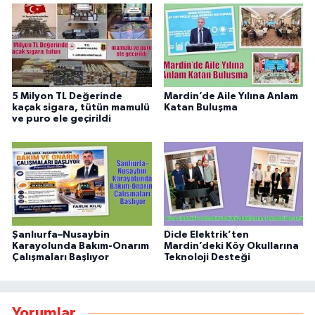
5 Milyon TL Değerinde
Mardin’de Aile Yılına Anlam
kaçak sigara, tütün mamulü
Katan Buluşma
ve puro ele geçirildi
Şanlıurfa–Nusaybin
Dicle Elektrik’ten
Karayolunda Bakım-Onarım
Mardin’deki Köy Okullarına
Çalışmaları Başlıyor
Teknoloji Desteği
Yorumlar