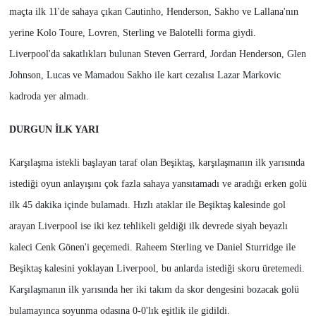
maçta ilk 11'de sahaya çıkan Cautinho, Henderson, Sakho ve Lallana'nın
yerine Kolo Toure, Lovren, Sterling ve Balotelli forma giydi.
Liverpool'da sakatlıkları bulunan Steven Gerrard, Jordan Henderson, Glen
Johnson, Lucas ve Mamadou Sakho ile kart cezalısı Lazar Markovic
kadroda yer almadı.
DURGUN İLK YARI
Karşılaşma istekli başlayan taraf olan Beşiktaş, karşılaşmanın ilk yarısında
istediği oyun anlayışını çok fazla sahaya yansıtamadı ve aradığı erken golü
ilk 45 dakika içinde bulamadı. Hızlı ataklar ile Beşiktaş kalesinde gol
arayan Liverpool ise iki kez tehlikeli geldiği ilk devrede siyah beyazlı
kaleci Cenk Gönen'i geçemedi. Raheem Sterling ve Daniel Sturridge ile
Beşiktaş kalesini yoklayan Liverpool, bu anlarda istediği skoru üretemedi.
Karşılaşmanın ilk yarısında her iki takım da skor dengesini bozacak golü
bulamayınca soyunma odasına 0-0'lık eşitlik ile gidildi.