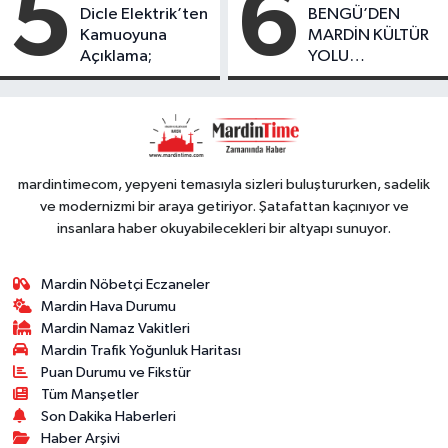
5
6
Düşüş
Dicle Elektrik’ten
BENGÜ’DEN
Kamuoyuna
MARDİN KÜLTÜR
Açıklama;
YOLU
FESTIVALİ’NDE
GÖRKEMLİ
PERFORMANS
mardintimecom, yepyeni temasıyla sizleri buluştururken, sadelik
ve modernizmi bir araya getiriyor. Şatafattan kaçınıyor ve
insanlara haber okuyabilecekleri bir altyapı sunuyor.
Mardin Nöbetçi Eczaneler
Mardin Hava Durumu
Mardin Namaz Vakitleri
Mardin Trafik Yoğunluk Haritası
Puan Durumu ve Fikstür
Tüm Manşetler
Son Dakika Haberleri
Haber Arşivi