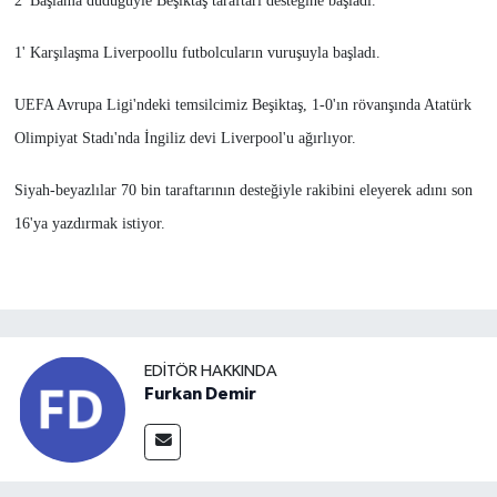
2' Başlama düdüğüyle Beşiktaş taraftarı desteğine başladı.
1' Karşılaşma Liverpoollu futbolcuların vuruşuyla başladı.
UEFA Avrupa Ligi'ndeki temsilcimiz Beşiktaş, 1-0'ın rövanşında Atatürk
Olimpiyat Stadı'nda İngiliz devi Liverpool'u ağırlıyor.
Siyah-beyazlılar 70 bin taraftarının desteğiyle rakibini eleyerek adını son
16'ya yazdırmak istiyor.
EDITÖR HAKKINDA
Furkan Demir