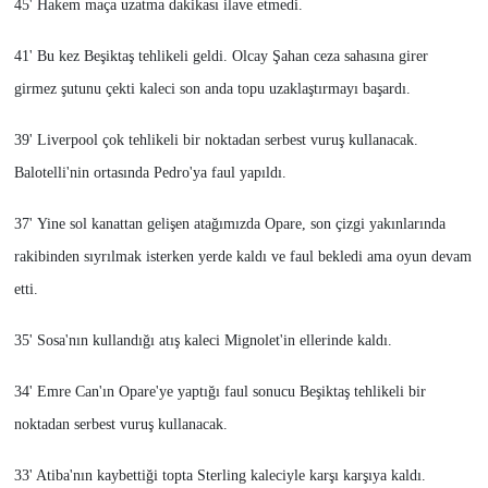
45' Hakem maça uzatma dakikası ilave etmedi.
41' Bu kez Beşiktaş tehlikeli geldi. Olcay Şahan ceza sahasına girer
girmez şutunu çekti kaleci son anda topu uzaklaştırmayı başardı.
39' Liverpool çok tehlikeli bir noktadan serbest vuruş kullanacak.
Balotelli'nin ortasında Pedro'ya faul yapıldı.
37' Yine sol kanattan gelişen atağımızda Opare, son çizgi yakınlarında
rakibinden sıyrılmak isterken yerde kaldı ve faul bekledi ama oyun devam
etti.
35' Sosa'nın kullandığı atış kaleci Mignolet'in ellerinde kaldı.
34' Emre Can'ın Opare'ye yaptığı faul sonucu Beşiktaş tehlikeli bir
noktadan serbest vuruş kullanacak.
33' Atiba'nın kaybettiği topta Sterling kaleciyle karşı karşıya kaldı.