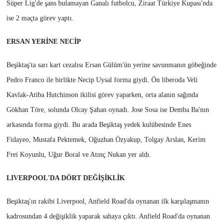
Süper Lig'de şans bulamayan Ganalı futbolcu, Ziraat Türkiye Kupası'nda
ise 2 maçta görev yaptı.
ERSAN YERİNE NECİP
Beşiktaş'ta sarı kart cezalısı Ersan Gülüm'ün yerine savunmanın göbeğinde
Pedro Franco ile birlikte Necip Uysal forma giydi. Ön liberoda Veli
Kavlak-Atiba Hutchinson ikilisi görev yaparken, orta alanın sağında
Gökhan Töre, solunda Olcay Şahan oynadı. Jose Sosa ise Demba Ba'nın
arkasında forma giydi. Bu arada Beşiktaş yedek kulübesinde Enes
Fidayeo, Mustafa Pektemek, Oğuzhan Özyakup, Tolgay Arslan, Kerim
Frei Koyunlu, Uğur Boral ve Atınç Nukan yer aldı.
LIVERPOOL'DA DÖRT DEĞİŞİKLİK
Beşiktaş'ın rakibi Liverpool, Anfield Road'da oynanan ilk karşılaşmanın
kadrosundan 4 değişiklik yaparak sahaya çıktı. Anfield Road'da oynanan