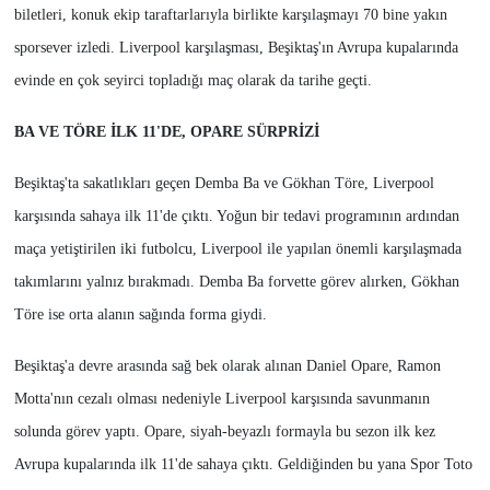
biletleri, konuk ekip taraftarlarıyla birlikte karşılaşmayı 70 bine yakın
sporsever izledi. Liverpool karşılaşması, Beşiktaş'ın Avrupa kupalarında
evinde en çok seyirci topladığı maç olarak da tarihe geçti.
BA VE TÖRE İLK 11'DE, OPARE SÜRPRİZİ
Beşiktaş'ta sakatlıkları geçen Demba Ba ve Gökhan Töre, Liverpool
karşısında sahaya ilk 11'de çıktı. Yoğun bir tedavi programının ardından
maça yetiştirilen iki futbolcu, Liverpool ile yapılan önemli karşılaşmada
takımlarını yalnız bırakmadı. Demba Ba forvette görev alırken, Gökhan
Töre ise orta alanın sağında forma giydi.
Beşiktaş'a devre arasında sağ bek olarak alınan Daniel Opare, Ramon
Motta'nın cezalı olması nedeniyle Liverpool karşısında savunmanın
solunda görev yaptı. Opare, siyah-beyazlı formayla bu sezon ilk kez
Avrupa kupalarında ilk 11'de sahaya çıktı. Geldiğinden bu yana Spor Toto