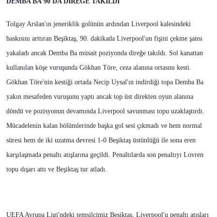
DEMBA BA
90'DA DİREĞE TAKILDI
Tolgay Arslan'ın jeneriklik golünün ardından Liverpool kalesindeki
baskısını arttıran Beşiktaş, 90. dakikada Liverpool'un fişini çekme şansı
yakaladı ancak Demba Ba müsait poziyonda direğe takıldı. Sol kanattan
kullanılan köşe vuruşunda Gökhan Töre, ceza alanına ortasını kesti.
Gökhan Töre'nin kestiği ortada Necip Uysal'ın indirdiği topa Demba Ba
yakın mesafeden vuruşunu yaptı ancak top üst direkten oyun alanına
döndü ve pozisyonun devamında Liverpool savunması topu uzaklaştırdı.
Mücadelenin kalan bölümlerinde başka gol sesi çıkmadı ve hem normal
süresi hem de iki uzatma devresi 1-0 Beşiktaş üstünlüğü ile sona eren
karşılaşmada penaltı atışlarına geçildi. Penaltılarda son penaltıyı Lovren
topu dışarı attı ve Beşiktaş tur atladı.
UEFA Avrupa Ligi'ndeki temsilcimiz Beşiktaş, Liverpool'u penaltı atışları