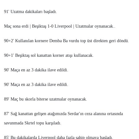
91' Uzatma dakikaları başladı.
Maç sona erdi | Beşiktaş 1-0 Liverpool | Uzatmalar oynanacak..
90+2' Kullanılan kornere Demba Ba vurdu top üst direkten geri döndü.
90+1' Beşiktaş sol kanattan korner atışı kullanacak.
90' Maça en az 3 dakika ilave edildi.
90' Maça en az 3 dakika ilave edildi.
89' Maç bu skorla biterse uzatmalar oynanacak.
87' Sağ kanattan gelişen atağımızda Serdar'ın ceza alanına ortasında
savunmada Skrtel topu karşıladı.
85' Bu dakikalarda Liverpool daha fazla sahip olmaya başladı.