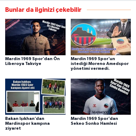
Bunlar da ilginizi çekebilir
Mardin 1969 Spor’dan Ön
Mardin 1969 Spor’un
Liberoya Takviye
istediği Moreno Amedspor
yönetimi vermedi.
Bakan Işıkhan’dan
Mardin 1969 Spor’dan
Mardinspor kampına
Sekeo Sonko Hamlesi
ziyaret