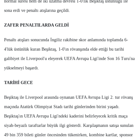
normal süresi hem de iki uzatma devresi 1-0'lık Beşiktaş üstünlüğü ile
sona erdi ve penaltı atışlarına geçildi.
ZAFER PENALTILARDA GELDİ
Penaltı atışları sonucunda İngiliz rakibine skor anlamında toplamda 6-
4'lük üstünlük kuran Beşiktaş, 1-0'ın rövanşında elde ettiği bu tarihi
galibiyet ile Liverpool'u eleyerek UEFA Avrupa Ligi'inde Son 16 Turu'na
yükselmeyi başardı.
TARİHİ GECE
Beşiktaş ile Liverpool arasında oynanan UEFA Avrupa Ligi 2. tur rövanş
maçında Atatürk Olimpiyat Stadı tarihi günlerinden birini yaşadı.
Beşiktaş'ın UEFA Avrupa Ligi'ndeki kaderini belirleyecek kritik maça
siyah-beyazlı taraftarlar büyük ilgi gösterdi. Karşılaşmanın satışa sunulan
49 bin 359 bileti günler öncesinden tükenirken, kombine kartlar, sponsor