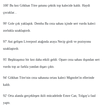
100' Bu kez Gökhan Töre şutunu çektik top kalecide kaldı. Haydi
çocuklar...
99' Gole çok yaklaştık. Demba Ba ceza sahası içinde sert vurdu kaleci
zorlukla uzaklaştırdı.
97' Ani gelişen Liverpool atağında araya Necip girdi ve pozisyonu
uzaklaştırdı.
95' Beşiktaşımız bir kez daha etkili geldi. Opare ceza sahası dışından sert
vurdu top az farkla yandan dışarı çıktı.
94' Gökhan Töre'nin ceza sahasına ortası kaleci Mignolet'in ellerinde
kaldı.
92' Orta alanda gerçekleşen ikili mücadelede Emre Can, Tolgay'a faul
yaptı.