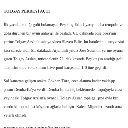
TOLGAY PERDEYİ AÇTI
İlk yarıda aradığı golü bulamayan Beşiktaş, ikinci yarıya daha tempolu ve
golü düşünen bir oyun anlayışı ile başladı. 61. dakikada Jose Sosa'nın
yerine Tolgay Arslan'ı sahaya süren Slaven Bilic, bu hamlesinin meyvesini
kısa sürede aldı. 61. dakikada Arjantinli yıldız Jose Sosa'nın yerine oyuna
giren Tolgay Arslan, mücadelenin 72. dakikasında Beşiktaş'ın aradığı golü
atan isim oldu ve takımını Liverpool karşısında 1-0 öne geçirdi.
Sol kanattan gelişen atakta Gökhan Töre, ceza alanına kadar yaklaşıp
pasını Demba Ba'ya verdi. Demba Ba da hiç bekletmeden topuğuyla ceza
yayındaki Tolgay Arslan'a oynadı. Tolgay Arslan topa gelişine öyle bir
vurdu ki top sol üst köşeden ağlarla buluştu. Kaleci Mignolet uzandı ama
yeterli olmadı.