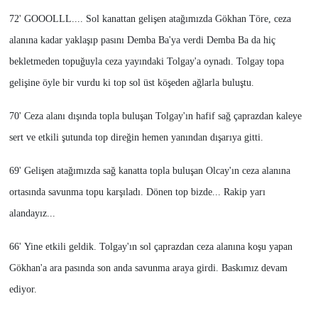
72' GOOOLLL.... Sol kanattan gelişen atağımızda Gökhan Töre, ceza
alanına kadar yaklaşıp pasını Demba Ba'ya verdi Demba Ba da hiç
bekletmeden topuğuyla ceza yayındaki Tolgay'a oynadı. Tolgay topa
gelişine öyle bir vurdu ki top sol üst köşeden ağlarla buluştu.
70' Ceza alanı dışında topla buluşan Tolgay'ın hafif sağ çaprazdan kaleye
sert ve etkili şutunda top direğin hemen yanından dışarıya gitti.
69' Gelişen atağımızda sağ kanatta topla buluşan Olcay'ın ceza alanına
ortasında savunma topu karşıladı. Dönen top bizde... Rakip yarı
alandayız...
66' Yine etkili geldik. Tolgay'ın sol çaprazdan ceza alanına koşu yapan
Gökhan'a ara pasında son anda savunma araya girdi. Baskımız devam
ediyor.