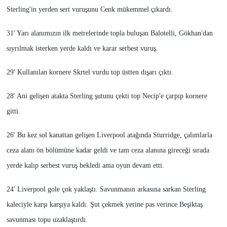
Sterling'in yerden sert vuruşunu Cenk mükemmel çıkardı.
31' Yarı alanımızın ilk metrelerinde topla buluşan Balotelli, Gökhan'dan
sıyrılmak isterken yerde kaldı ve karar serbest vuruş.
29' Kullanılan kornere Skrtel vurdu top üstten dışarı çıktı.
28' Ani gelişen atakta Sterling şutunu çekti top Necip'e çarpıp kornere
gitti.
26' Bu kez sol kanattan gelişen Liverpool atağında Sturridge, çalımlarla
ceza alanı ön bölümüne kadar geldi ve tam ceza alanına gireceği sırada
yerde kalıp serbest vuruş bekledi ama oyun devam etti.
24' Liverpool gole çok yaklaştı. Savunmanın arkasına sarkan Sterling
kaleciyle karşı karşıya kaldı. Şut çekmek yerine pas verince Beşiktaş
savunması topu uzaklaştırdı.