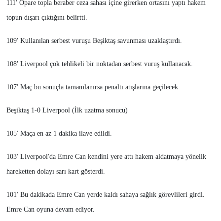
111' Opare topla beraber ceza sahası içine girerken ortasını yaptı hakem
topun dışarı çıktığını belirtti.
109' Kullanılan serbest vuruşu Beşiktaş savunması uzaklaştırdı.
108' Liverpool çok tehlikeli bir noktadan serbest vuruş kullanacak.
107' Maç bu sonuçla tamamlanırsa penaltı atışlarına geçilecek.
Beşiktaş 1-0 Liverpool (İlk uzatma sonucu)
105' Maça en az 1 dakika ilave edildi.
103' Liverpool'da Emre Can kendini yere attı hakem aldatmaya yönelik
hareketten dolayı sarı kart gösterdi.
101' Bu dakikada Emre Can yerde kaldı sahaya sağlık görevlileri girdi.
Emre Can oyuna devam ediyor.