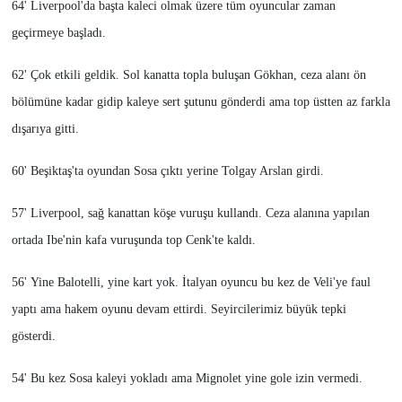
64' Liverpool'da başta kaleci olmak üzere tüm oyuncular zaman
geçirmeye başladı.
62' Çok etkili geldik. Sol kanatta topla buluşan Gökhan, ceza alanı ön
bölümüne kadar gidip kaleye sert şutunu gönderdi ama top üstten az farkla
dışarıya gitti.
60' Beşiktaş'ta oyundan Sosa çıktı yerine Tolgay Arslan girdi.
57' Liverpool, sağ kanattan köşe vuruşu kullandı. Ceza alanına yapılan
ortada Ibe'nin kafa vuruşunda top Cenk'te kaldı.
56' Yine Balotelli, yine kart yok. İtalyan oyuncu bu kez de Veli'ye faul
yaptı ama hakem oyunu devam ettirdi. Seyircilerimiz büyük tepki
gösterdi.
54' Bu kez Sosa kaleyi yokladı ama Mignolet yine gole izin vermedi.