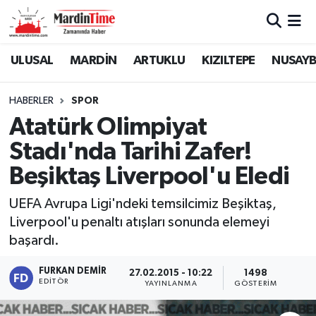
Mardin Nöbetçi Eczaneler
ULUSAL
MARDİN
ARTUKLU
KIZILTEPE
NUSAYB
Mardin Hava Durumu
HABERLER
SPOR
Atatürk Olimpiyat
Mardin Namaz Vakitleri
Stadı'nda Tarihi Zafer!
Mardin Trafik Yoğunluk Haritası
Beşiktaş Liverpool'u Eledi
Süper Lig Puan Durumu ve Fikstür
UEFA Avrupa Ligi'ndeki temsilcimiz Beşiktaş,
Liverpool'u penaltı atışları sonunda elemeyi
Tüm Manşetler
başardı.
Son Dakika Haberleri
FURKAN DEMIR
27.02.2015 - 10:22
1498
EDITÖR
YAYINLANMA
GÖSTERIM
Haber Arşivi