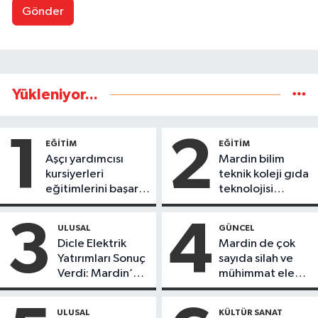
Gönder
Yükleniyor...
1
2
EĞİTİM
EĞİTİM
Aşçı yardımcısı
Mardin bilim
kursiyerleri
teknik koleji gıda
eğitimlerini başarı
teknolojisi
ile tamamladı
öğrencileri
ürettikleri gıda
3
4
ULUSAL
GÜNCEL
ürünlerini satarak
Dicle Elektrik
Mardin de çok
köydeki
Yatırımları Sonuç
sayıda silah ve
çoçuklara kitap
Verdi: Mardin’de
mühimmat ele
desteğinde
Kayıp Kaçak
geçirildi
bulundu
Oranında Büyük
ULUSAL
KÜLTÜR SANAT