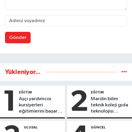
Gönder
Yükleniyor...
1
2
EĞİTİM
EĞİTİM
Aşçı yardımcısı
Mardin bilim
kursiyerleri
teknik koleji gıda
eğitimlerini başarı
teknolojisi
ile tamamladı
öğrencileri
ürettikleri gıda
ULUSAL
GÜNCEL
ürünlerini satarak