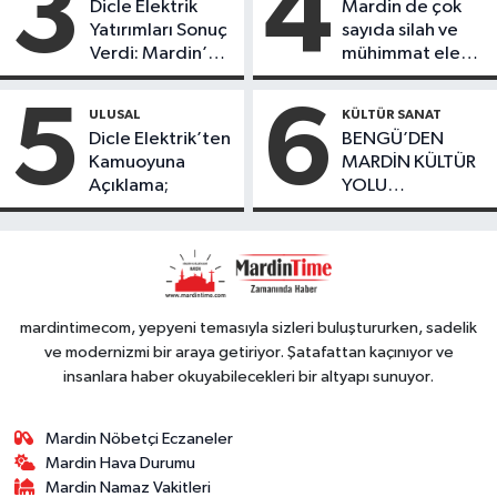
3
4
Dicle Elektrik
Mardin de çok
köydeki
Yatırımları Sonuç
sayıda silah ve
çoçuklara kitap
Verdi: Mardin’de
mühimmat ele
desteğinde
Kayıp Kaçak
geçirildi
bulundu
Oranında Büyük
5
6
ULUSAL
KÜLTÜR SANAT
Düşüş
Dicle Elektrik’ten
BENGÜ’DEN
Kamuoyuna
MARDİN KÜLTÜR
Açıklama;
YOLU
FESTIVALİ’NDE
GÖRKEMLİ
PERFORMANS
mardintimecom, yepyeni temasıyla sizleri buluştururken, sadelik
ve modernizmi bir araya getiriyor. Şatafattan kaçınıyor ve
insanlara haber okuyabilecekleri bir altyapı sunuyor.
Mardin Nöbetçi Eczaneler
Mardin Hava Durumu
Mardin Namaz Vakitleri