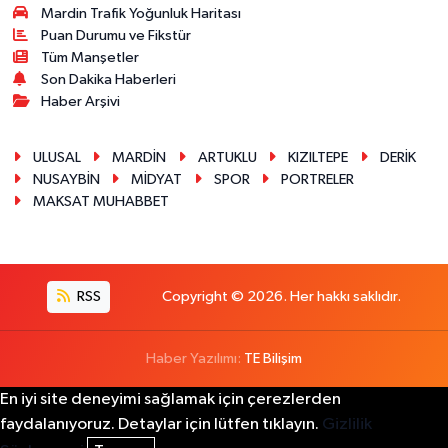
Mardin Trafik Yoğunluk Haritası
Puan Durumu ve Fikstür
Tüm Manşetler
Son Dakika Haberleri
Haber Arşivi
ULUSAL
MARDİN
ARTUKLU
KIZILTEPE
DERİK
NUSAYBİN
MİDYAT
SPOR
PORTRELER
MAKSAT MUHABBET
RSS
Copyright © 2026. Her hakkı saklıdır.
Haber Yazılımı:
TE Bilişim
En iyi site deneyimi sağlamak için çerezlerden
faydalanıyoruz. Detaylar için lütfen tıklayın.
Gizlilik