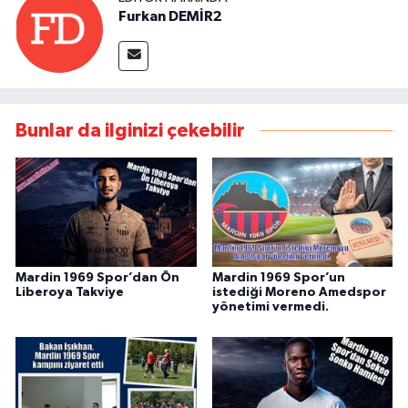
Furkan DEMİR2
Bunlar da ilginizi çekebilir
Mardin 1969 Spor’dan Ön
Mardin 1969 Spor’un
Liberoya Takviye
istediği Moreno Amedspor
yönetimi vermedi.