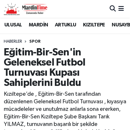
Mardin Nöbetçi Eczaneler
ULUSAL
MARDİN
ARTUKLU
KIZILTEPE
NUSAYB
Mardin Hava Durumu
HABERLER
SPOR
Eğitim-Bir-Sen'in
Mardin Namaz Vakitleri
Geleneksel Futbol
Mardin Trafik Yoğunluk Haritası
Turnuvası Kupası
Sahiplerini Buldu
Süper Lig Puan Durumu ve Fikstür
Kızıltepe’de , Eğitim-Bir-Sen tarafından
Tüm Manşetler
düzenlenen Geleneksel Futbol Turnuvası , kıyasıya
mücadeleler ve unutulmaz anlarla sona ererken,
Son Dakika Haberleri
Eğitim-Bir-Sen Kızıltepe Şube Başkanı Tarık
YILMAZ, turnuvanın başarılı bir şekilde
Haber Arşivi