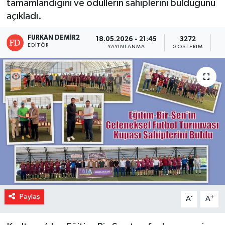
tamamlandığını ve ödüllerin sahiplerini bulduğunu
açıkladı.
FURKAN DEMİR2
18.05.2026 - 21:45
3272
EDITÖR
YAYINLANMA
GÖSTERIM
O
Paylaş
-
+
A
A