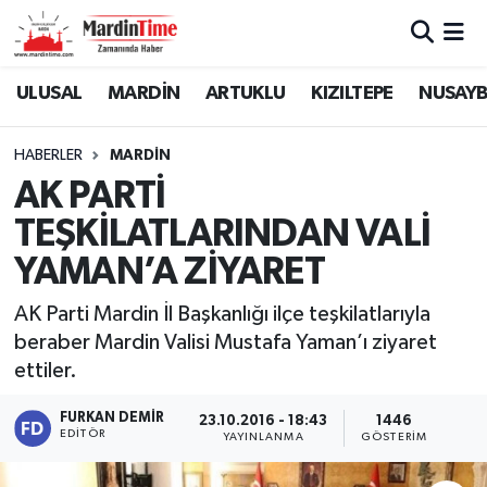
Mardin Nöbetçi Eczaneler
ULUSAL
MARDİN
ARTUKLU
KIZILTEPE
NUSAYB
Mardin Hava Durumu
HABERLER
MARDİN
AK PARTİ
Mardin Namaz Vakitleri
TEŞKİLATLARINDAN VALİ
Mardin Trafik Yoğunluk Haritası
YAMAN’A ZİYARET
Süper Lig Puan Durumu ve Fikstür
AK Parti Mardin İl Başkanlığı ilçe teşkilatlarıyla
beraber Mardin Valisi Mustafa Yaman’ı ziyaret
Tüm Manşetler
ettiler.
Son Dakika Haberleri
FURKAN DEMIR
23.10.2016 - 18:43
1446
EDITÖR
YAYINLANMA
GÖSTERIM
Haber Arşivi