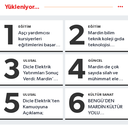
Yükleniyor...
1
2
EĞİTİM
EĞİTİM
Aşçı yardımcısı
Mardin bilim
kursiyerleri
teknik koleji gıda
eğitimlerini başarı
teknolojisi
ile tamamladı
öğrencileri
ürettikleri gıda
3
4
ULUSAL
GÜNCEL
ürünlerini satarak
Dicle Elektrik
Mardin de çok
köydeki
Yatırımları Sonuç
sayıda silah ve
çoçuklara kitap
Verdi: Mardin’de
mühimmat ele
desteğinde
Kayıp Kaçak
geçirildi
bulundu
Oranında Büyük
5
6
ULUSAL
KÜLTÜR SANAT
Düşüş
Dicle Elektrik’ten
BENGÜ’DEN
Kamuoyuna
MARDİN KÜLTÜR
Açıklama;
YOLU
FESTIVALİ’NDE
GÖRKEMLİ