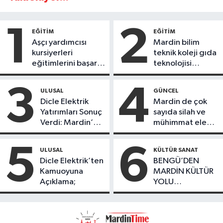
1
2
EĞİTİM
EĞİTİM
Aşçı yardımcısı
Mardin bilim
kursiyerleri
teknik koleji gıda
eğitimlerini başarı
teknolojisi
ile tamamladı
öğrencileri
ürettikleri gıda
3
4
ULUSAL
GÜNCEL
ürünlerini satarak
Dicle Elektrik
Mardin de çok
köydeki
Yatırımları Sonuç
sayıda silah ve
çoçuklara kitap
Verdi: Mardin’de
mühimmat ele
desteğinde
Kayıp Kaçak
geçirildi
bulundu
Oranında Büyük
5
6
ULUSAL
KÜLTÜR SANAT
Düşüş
Dicle Elektrik’ten
BENGÜ’DEN
Kamuoyuna
MARDİN KÜLTÜR
Açıklama;
YOLU
FESTIVALİ’NDE
GÖRKEMLİ
PERFORMANS