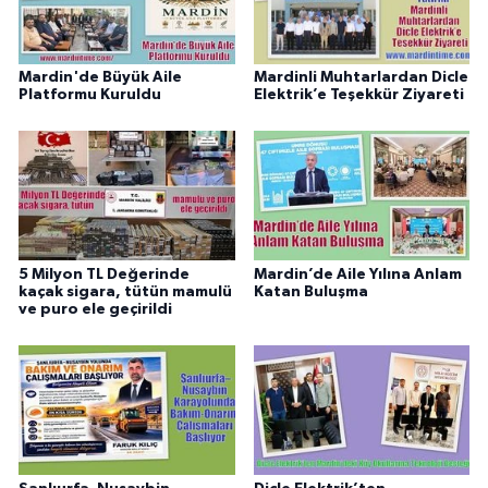
Mardin'de Büyük Aile
Mardinli Muhtarlardan Dicle
Platformu Kuruldu
Elektrik’e Teşekkür Ziyareti
5 Milyon TL Değerinde
Mardin’de Aile Yılına Anlam
kaçak sigara, tütün mamulü
Katan Buluşma
ve puro ele geçirildi