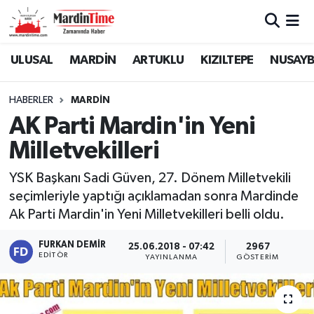
Mardin Nöbetçi Eczaneler
ULUSAL
MARDİN
ARTUKLU
KIZILTEPE
NUSAYB
Mardin Hava Durumu
HABERLER
MARDİN
AK Parti Mardin'in Yeni
Mardin Namaz Vakitleri
Milletvekilleri
Mardin Trafik Yoğunluk Haritası
YSK Başkanı Sadi Güven, 27. Dönem Milletvekili
seçimleriyle yaptığı açıklamadan sonra Mardinde
Süper Lig Puan Durumu ve Fikstür
Ak Parti Mardin'in Yeni Milletvekilleri belli oldu.
Tüm Manşetler
FURKAN DEMIR
25.06.2018 - 07:42
2967
EDITÖR
YAYINLANMA
GÖSTERIM
Son Dakika Haberleri
Haber Arşivi