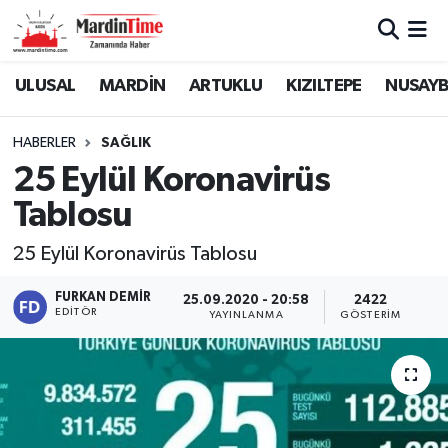
Mardin Nöbetçi Eczaneler
ULUSAL
MARDİN
ARTUKLU
KIZILTEPE
NUSAYB
Mardin Hava Durumu
HABERLER
SAĞLIK
25 Eylül Koronavirüs
Mardin Namaz Vakitleri
Tablosu
Mardin Trafik Yoğunluk Haritası
25 Eylül Koronavirüs Tablosu
Süper Lig Puan Durumu ve Fikstür
FURKAN DEMIR
25.09.2020 - 20:58
2422
EDITÖR
YAYINLANMA
GÖSTERIM
Tüm Manşetler
Son Dakika Haberleri
Haber Arşivi