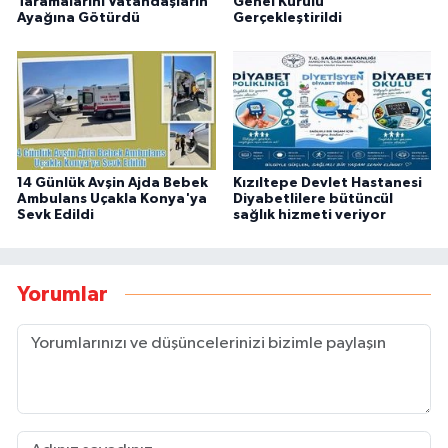
Taramalarını Vatandaşların
Genel Kurulu
Ayağına Götürdü
Gerçekleştirildi
14 Günlük Avşin Ajda Bebek
Kızıltepe Devlet Hastanesi
Ambulans Uçakla Konya'ya
Diyabetlilere bütüncül
Sevk Edildi
sağlık hizmeti veriyor
Yorumlar