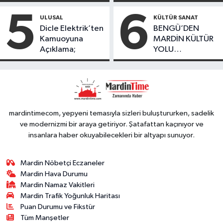
Kayıp Kaçak
geçirildi
bulundu
Oranında Büyük
5
6
ULUSAL
KÜLTÜR SANAT
Düşüş
Dicle Elektrik’ten
BENGÜ’DEN
Kamuoyuna
MARDİN KÜLTÜR
Açıklama;
YOLU
FESTIVALİ’NDE
GÖRKEMLİ
PERFORMANS
mardintimecom, yepyeni temasıyla sizleri buluştururken, sadelik
ve modernizmi bir araya getiriyor. Şatafattan kaçınıyor ve
insanlara haber okuyabilecekleri bir altyapı sunuyor.
Mardin Nöbetçi Eczaneler
Mardin Hava Durumu
Mardin Namaz Vakitleri
Mardin Trafik Yoğunluk Haritası
Puan Durumu ve Fikstür
Tüm Manşetler