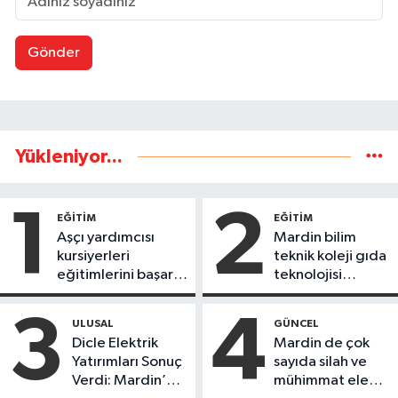
Gönder
Yükleniyor...
1
2
EĞİTİM
EĞİTİM
Aşçı yardımcısı
Mardin bilim
kursiyerleri
teknik koleji gıda
eğitimlerini başarı
teknolojisi
ile tamamladı
öğrencileri
ürettikleri gıda
3
4
ULUSAL
GÜNCEL
ürünlerini satarak
Dicle Elektrik
Mardin de çok
köydeki
Yatırımları Sonuç
sayıda silah ve
çoçuklara kitap
Verdi: Mardin’de
mühimmat ele
desteğinde