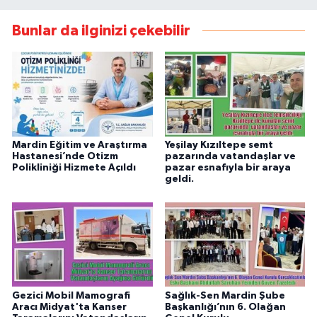
Bunlar da ilginizi çekebilir
Mardin Eğitim ve Araştırma
Yeşilay Kızıltepe semt
Hastanesi’nde Otizm
pazarında vatandaşlar ve
Polikliniği Hizmete Açıldı
pazar esnafıyla bir araya
geldi.
Gezici Mobil Mamografi
Sağlık-Sen Mardin Şube
Aracı Midyat'ta Kanser
Başkanlığı’nın 6. Olağan