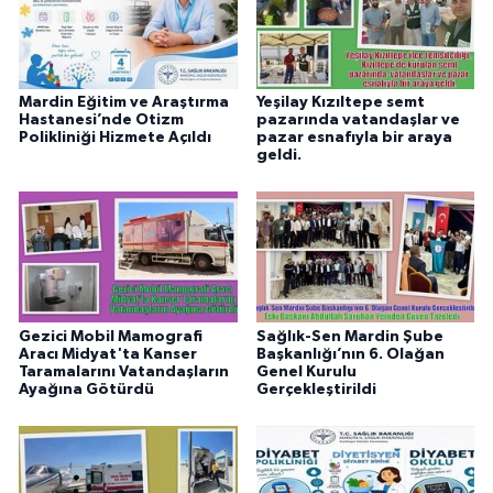
Mardin Eğitim ve Araştırma
Yeşilay Kızıltepe semt
Hastanesi’nde Otizm
pazarında vatandaşlar ve
Polikliniği Hizmete Açıldı
pazar esnafıyla bir araya
geldi.
Gezici Mobil Mamografi
Sağlık-Sen Mardin Şube
Aracı Midyat'ta Kanser
Başkanlığı’nın 6. Olağan
Taramalarını Vatandaşların
Genel Kurulu
Ayağına Götürdü
Gerçekleştirildi