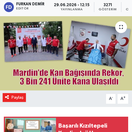
FURKAN DEMIR
29.06.2026 - 12:15
3271
EDITÖR
YAYINLANMA
GÖSTERIM
OK
Paylaş
-
+
A
A
Başarılı Kızıltepeli