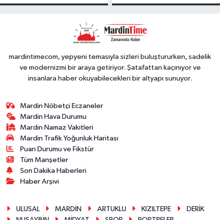
FESTIVALİ’NDE
GÖRKEMLİ
PERFORMANS
mardintimecom, yepyeni temasıyla sizleri buluştururken, sadelik
ve modernizmi bir araya getiriyor. Şatafattan kaçınıyor ve
insanlara haber okuyabilecekleri bir altyapı sunuyor.
Mardin Nöbetçi Eczaneler
Mardin Hava Durumu
Mardin Namaz Vakitleri
Mardin Trafik Yoğunluk Haritası
Puan Durumu ve Fikstür
Tüm Manşetler
Son Dakika Haberleri
Haber Arşivi
ULUSAL
MARDİN
ARTUKLU
KIZILTEPE
DERİK
NUSAYBİN
MİDYAT
SPOR
PORTRELER