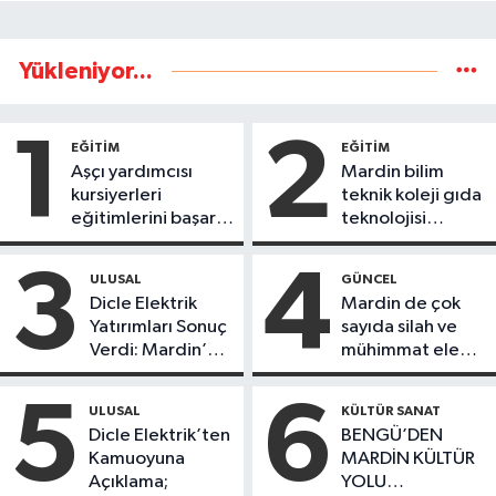
Yükleniyor...
1
2
EĞİTİM
EĞİTİM
Aşçı yardımcısı
Mardin bilim
kursiyerleri
teknik koleji gıda
eğitimlerini başarı
teknolojisi
ile tamamladı
öğrencileri
ürettikleri gıda
3
4
ULUSAL
GÜNCEL
ürünlerini satarak
Dicle Elektrik
Mardin de çok
köydeki
Yatırımları Sonuç
sayıda silah ve
çoçuklara kitap
Verdi: Mardin’de
mühimmat ele
desteğinde
Kayıp Kaçak
geçirildi
bulundu
Oranında Büyük
5
6
ULUSAL
KÜLTÜR SANAT
Düşüş
Dicle Elektrik’ten
BENGÜ’DEN
Kamuoyuna
MARDİN KÜLTÜR
Açıklama;
YOLU