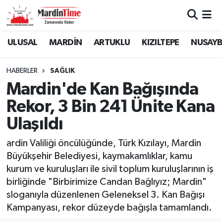
Mardin Nöbetçi Eczaneler
ULUSAL
MARDİN
ARTUKLU
KIZILTEPE
NUSAYB
Mardin Hava Durumu
HABERLER
SAĞLIK
Mardin'de Kan Bağışında
Mardin Namaz Vakitleri
Rekor, 3 Bin 241 Ünite Kana
Mardin Trafik Yoğunluk Haritası
Ulaşıldı
Süper Lig Puan Durumu ve Fikstür
ardin Valiliği öncülüğünde, Türk Kızılayı, Mardin
Büyükşehir Belediyesi, kaymakamlıklar, kamu
Tüm Manşetler
kurum ve kuruluşları ile sivil toplum kuruluşlarının iş
birliğinde "Birbirimize Candan Bağlıyız; Mardin"
Son Dakika Haberleri
sloganıyla düzenlenen Geleneksel 3. Kan Bağışı
Kampanyası, rekor düzeyde bağışla tamamlandı.
Haber Arşivi