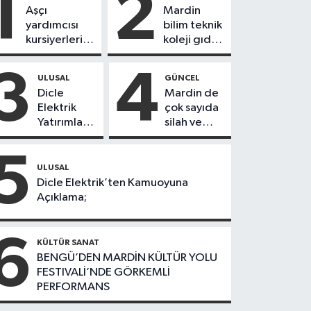
1
2
Aşçı
Mardin
yardımcısı
bilim teknik
kursiyerleri
koleji gıda
eğitimlerini
teknolojisi
başarı ile
öğrencileri
3
4
ULUSAL
GÜNCEL
tamamladı
ürettikleri
Dicle
Mardin de
gıda
Elektrik
çok sayıda
ürünlerini
Yatırımları
silah ve
satarak
Sonuç
mühimmat
köydeki
Verdi:
ele
5
çoçuklara
Mardin’de
geçirildi
ULUSAL
kitap
Kayıp
Dicle Elektrik’ten Kamuoyuna
desteğinde
Kaçak
Açıklama;
bulundu
Oranında
Büyük
6
Düşüş
KÜLTÜR SANAT
BENGÜ’DEN MARDİN KÜLTÜR YOLU
FESTIVALİ’NDE GÖRKEMLİ
PERFORMANS