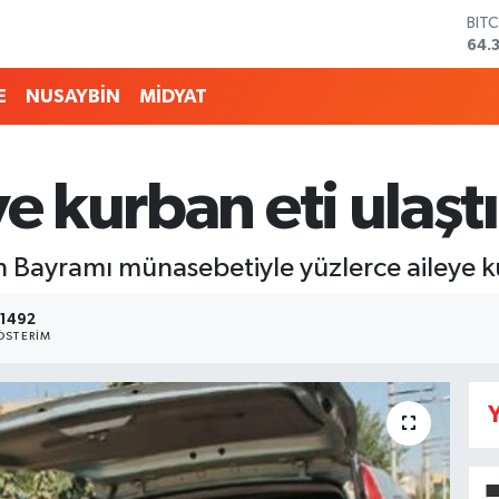
BIT
64.
DO
47,
E
NUSAYBİN
MİDYAT
EU
55,
STE
64,
e kurban eti ulaştı
GRA
657
BİS
 Bayramı münasebetiyle yüzlerce aileye kur
13.
1492
ÖSTERIM
Y