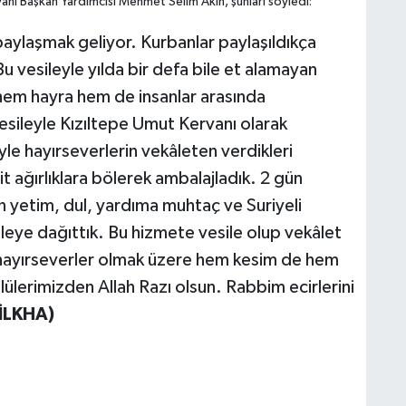
anı Başkan Yardımcısı Mehmet Selim Akın, şunları söyledi:
aylaşmak geliyor. Kurbanlar paylaşıldıkça
u vesileyle yılda bir defa bile et alamayan
a hem hayra hem de insanlar arasında
esileyle Kızıltepe Umut Kervanı olarak
 hayırseverlerin vekâleten verdikleri
it ağırlıklara bölerek ambalajladık. 2 gün
n yetim, dul, yardıma muhtaç ve Suriyeli
leye dağıttık. Bu hizmete vesile olup vekâlet
a hayırseverler olmak üzere hem kesim de hem
ülerimizden Allah Razı olsun. Rabbim ecirlerini
İLKHA)