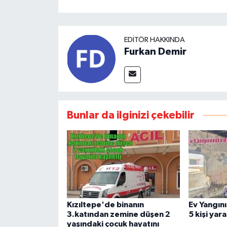
EDITÖR HAKKINDA
Furkan Demir
Bunlar da ilginizi çekebilir
Kızıltepe'de binanın
Ev Yangını
3.katından zemine düşen 2
5 kişi yar
yaşındaki çocuk hayatını