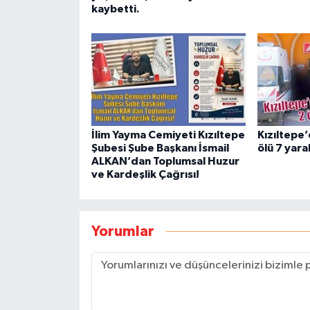
kaybetti.
İlim Yayma Cemiyeti Kızıltepe
Kızıltepe’
Şubesi Şube Başkanı İsmail
ölü 7 yaral
ALKAN’dan Toplumsal Huzur
ve Kardeşlik Çağrısı!
Yorumlar