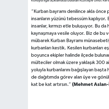
Konuyla ilgili açıklamada bulunan Kızıltepe Umut Kerv
“Kurban bayramı denilince akla önce p
insanların yüzünü tebessüm kaplıyor. B
insanlar, kırmızı etle buluşuyor. Bu d
kaynaşmaya vesile oluyor. Biz de bu v
mübarek Kurban Bayramı münasebetiyle
kurbanları kestik. Kesilen kurbanları eş
boyunca ekipler halinde ilçede buluna
mülteciler olmak üzere yaklaşık 300 ai
yoluyla kurbanlarını bağışlayan başt
de dağıtımda görev alan üye ve gönüll
kat be kat artırsın.”
(Mehmet Aslan-