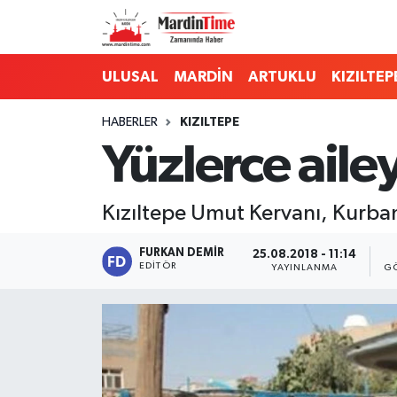
Mardin Nöbetçi Eczaneler
ULUSAL
MARDİN
ARTUKLU
KIZILTEP
Mardin Hava Durumu
HABERLER
KIZILTEPE
Yüzlerce ailey
Mardin Namaz Vakitleri
Mardin Trafik Yoğunluk Haritası
Kızıltepe Umut Kervanı, Kurban
Süper Lig Puan Durumu ve Fikstür
FURKAN DEMIR
25.08.2018 - 11:14
EDITÖR
YAYINLANMA
G
Tüm Manşetler
Son Dakika Haberleri
Haber Arşivi