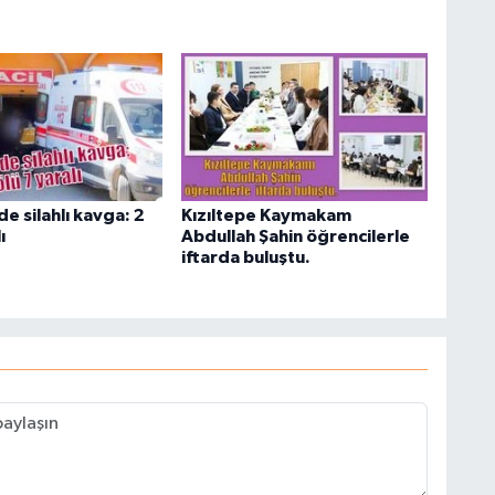
de silahlı kavga: 2
Kızıltepe Kaymakam
ı
Abdullah Şahin öğrencilerle
iftarda buluştu.