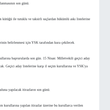
ulanmasının son günü.
en kütüğü ile tutuklu ve taksirli suçlardan hükümlü askı listelerine
lerinin belirlenmesi için YSK tarafından kura çekilecek.
rullarına başvurularda son gün. 15 Nisan: Milletvekili geçici aday
ak. Geçici aday listelerine karşı il seçim kurullarına ve YSK'ya
ruluna yapılacak itirazların son günü.
çim kurullarına yapılan itirazlar üzerine bu kurullarca verilen