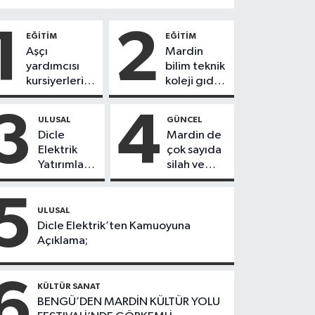
1
2
EĞİTİM
EĞİTİM
Aşçı
Mardin
yardımcısı
bilim teknik
kursiyerleri
koleji gıda
eğitimlerini
teknolojisi
başarı ile
öğrencileri
3
4
ULUSAL
GÜNCEL
tamamladı
ürettikleri
Dicle
Mardin de
gıda
Elektrik
çok sayıda
ürünlerini
Yatırımları
silah ve
satarak
Sonuç
mühimmat
köydeki
Verdi:
ele
5
çoçuklara
Mardin’de
geçirildi
ULUSAL
kitap
Kayıp
Dicle Elektrik’ten Kamuoyuna
desteğinde
Kaçak
Açıklama;
bulundu
Oranında
Büyük
6
Düşüş
KÜLTÜR SANAT
BENGÜ’DEN MARDİN KÜLTÜR YOLU