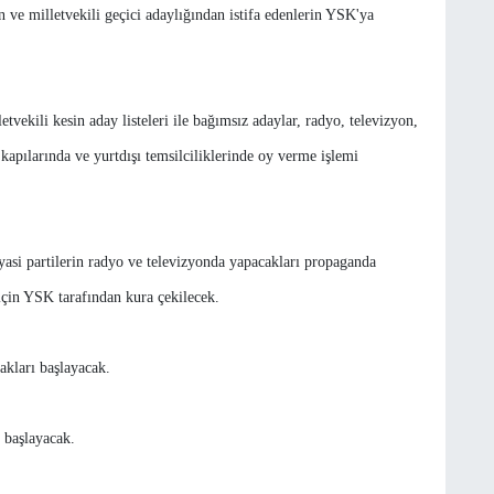
n ve milletvekili geçici adaylığından istifa edenlerin YSK'ya
letvekili kesin aday listeleri ile bağımsız adaylar, radyo, televizyon,
apılarında ve yurtdışı temsilciliklerinde oy verme işlemi
asi partilerin radyo ve televizyonda yapacakları propaganda
için YSK tarafından kura çekilecek.
akları başlayacak.
 başlayacak.