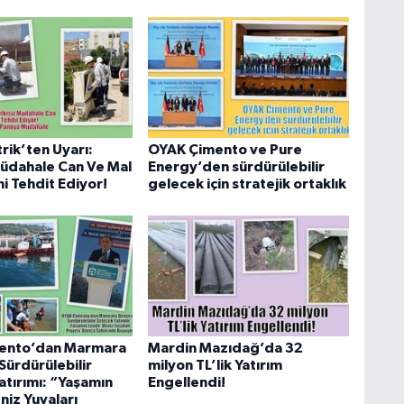
trik’ten Uyarı:
OYAK Çimento ve Pure
Müdahale Can Ve Mal
Energy’den sürdürülebilir
i Tehdit Ediyor!
gelecek için stratejik ortaklık
ento’dan Marmara
Mardin Mazıdağ’da 32
Sürdürülebilir
milyon TL’lik Yatırım
atırımı: “Yaşamın
Engellendi!
niz Yuvaları