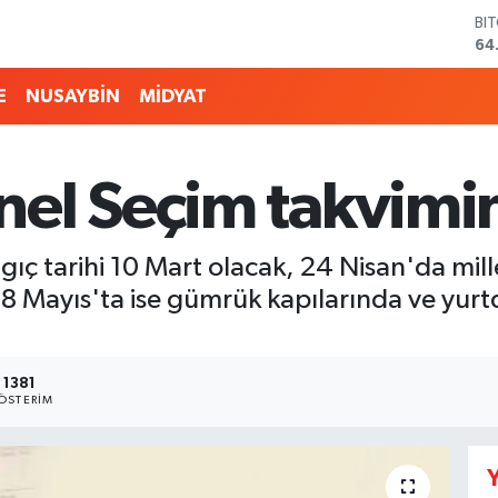
BI
64
DO
47
E
NUSAYBİN
MİDYAT
EU
55
ST
64
el Seçim takvimini
GR
65
Bİ
ıç tarihi 10 Mart olacak, 24 Nisan'da milletv
13
 8 Mayıs'ta ise gümrük kapılarında ve yurtd
1381
ÖSTERIM
Y