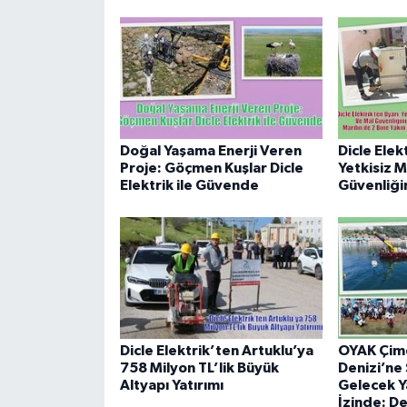
Doğal Yaşama Enerji Veren
Dicle Elek
Proje: Göçmen Kuşlar Dicle
Yetkisiz 
Elektrik ile Güvende
Güvenliğin
Dicle Elektrik’ten Artuklu’ya
OYAK Çim
758 Milyon TL’lik Büyük
Denizi’ne 
Altyapı Yatırımı
Gelecek Y
İzinde: De