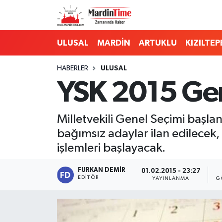
Mardin Nöbetçi Eczaneler
ULUSAL
MARDİN
ARTUKLU
KIZILTEP
Mardin Hava Durumu
HABERLER
ULUSAL
YSK 2015 Gen
Mardin Namaz Vakitleri
Mardin Trafik Yoğunluk Haritası
Milletvekili Genel Seçimi başlang
bağımsız adaylar ilan edilecek,
Süper Lig Puan Durumu ve Fikstür
işlemleri başlayacak.
Tüm Manşetler
FURKAN DEMIR
01.02.2015 - 23:27
EDITÖR
YAYINLANMA
G
Son Dakika Haberleri
Haber Arşivi