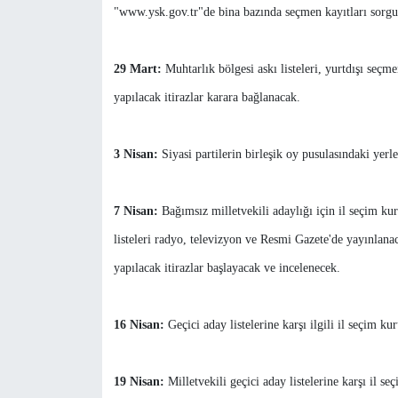
"www.ysk.gov.tr"de bina bazında seçmen kayıtları sorg
29 Mart:
Muhtarlık bölgesi askı listeleri, yurtdışı seçm
yapılacak itirazlar karara bağlanacak.
3 Nisan:
Siyasi partilerin birleşik oy pusulasındaki yer
7 Nisan:
Bağımsız milletvekili adaylığı için il seçim ku
listeleri radyo, televizyon ve Resmi Gazete'de yayınlanac
yapılacak itirazlar başlayacak ve incelenecek.
16 Nisan:
Geçici aday listelerine karşı ilgili il seçim ku
19 Nisan:
Milletvekili geçici aday listelerine karşı il se