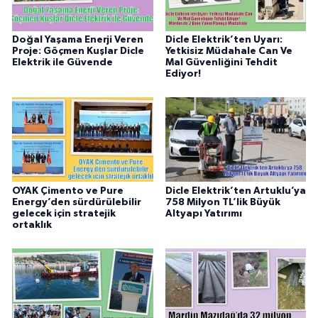
Doğal Yaşama Enerji Veren
Dicle Elektrik’ten Uyarı:
Proje: Göçmen Kuşlar Dicle
Yetkisiz Müdahale Can Ve
Elektrik ile Güvende
Mal Güvenliğini Tehdit
Ediyor!
OYAK Çimento ve Pure
Dicle Elektrik’ten Artuklu’ya
Energy’den sürdürülebilir
758 Milyon TL’lik Büyük
gelecek için stratejik
Altyapı Yatırımı
ortaklık