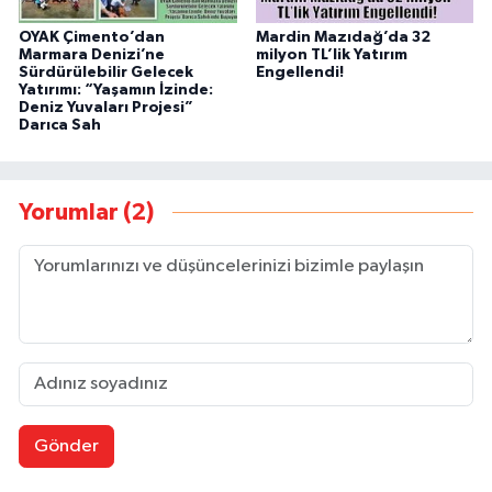
OYAK Çimento’dan
Mardin Mazıdağ’da 32
Marmara Denizi’ne
milyon TL’lik Yatırım
Sürdürülebilir Gelecek
Engellendi!
Yatırımı: “Yaşamın İzinde:
Deniz Yuvaları Projesi”
Darıca Sah
Yorumlar (2)
Gönder