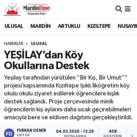
Mardin Nöbetçi Eczaneler
ULUSAL
MARDİN
ARTUKLU
KIZILTEPE
NUSAYB
Mardin Hava Durumu
HABERLER
ULUSAL
YEŞİLAY’dan Köy
Mardin Namaz Vakitleri
Okullarına Destek
Mardin Trafik Yoğunluk Haritası
Yeşilay tarafından yürütülen “Bir Kış, Bir Umut””
projesi kapsamında Kızıltepe Işıklı İlköğretim köy
Süper Lig Puan Durumu ve Fikstür
okulu okulu ziyaret edilerek öğrencilere kışlık
Tüm Manşetler
destek sağlandı. Proje çerçevesinde minik
öğrencilerin kış aylarını daha sıcak geçirebilmeleri
Son Dakika Haberleri
amacıyla bere ve eldiven dağıtımı gerçekleştirildi.
FURKAN DEMIR
04.03.2026 - 13:29
458
Haber Arşivi
EDITÖR
YAYINLANMA
GÖSTERIM
OK