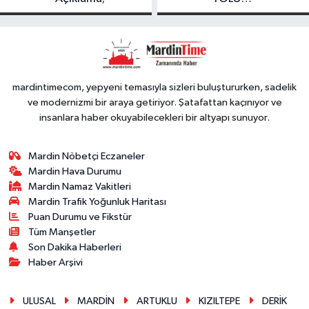
FESTIVALİ’NDE
GÖRKEMLİ
PERFORMANS
mardintimecom, yepyeni temasıyla sizleri buluştururken, sadelik
ve modernizmi bir araya getiriyor. Şatafattan kaçınıyor ve
insanlara haber okuyabilecekleri bir altyapı sunuyor.
Mardin Nöbetçi Eczaneler
Mardin Hava Durumu
Mardin Namaz Vakitleri
Mardin Trafik Yoğunluk Haritası
Puan Durumu ve Fikstür
Tüm Manşetler
Son Dakika Haberleri
Haber Arşivi
ULUSAL
MARDİN
ARTUKLU
KIZILTEPE
DERİK