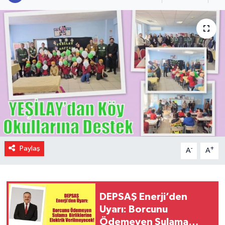
Paylaş
-
+
A
A
DEPSAŞ Enerji’den
Uyarı: Borcunu
Ödemeyen Sulama