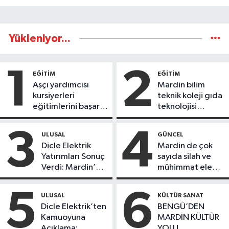
Yükleniyor...
1
2
EĞİTİM
EĞİTİM
Aşçı yardımcısı
Mardin bilim
kursiyerleri
teknik koleji gıda
eğitimlerini başarı
teknolojisi
ile tamamladı
öğrencileri
ürettikleri gıda
3
4
ULUSAL
GÜNCEL
ürünlerini satarak
Dicle Elektrik
Mardin de çok
köydeki
Yatırımları Sonuç
sayıda silah ve
çoçuklara kitap
Verdi: Mardin’de
mühimmat ele
desteğinde
Kayıp Kaçak
geçirildi
bulundu
Oranında Büyük
5
6
ULUSAL
KÜLTÜR SANAT
Düşüş
Dicle Elektrik’ten
BENGÜ’DEN
Kamuoyuna
MARDİN KÜLTÜR
Açıklama;
YOLU