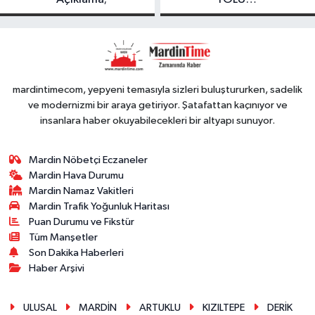
FESTIVALİ’NDE
GÖRKEMLİ
PERFORMANS
mardintimecom, yepyeni temasıyla sizleri buluştururken, sadelik
ve modernizmi bir araya getiriyor. Şatafattan kaçınıyor ve
insanlara haber okuyabilecekleri bir altyapı sunuyor.
Mardin Nöbetçi Eczaneler
Mardin Hava Durumu
Mardin Namaz Vakitleri
Mardin Trafik Yoğunluk Haritası
Puan Durumu ve Fikstür
Tüm Manşetler
Son Dakika Haberleri
Haber Arşivi
ULUSAL
MARDİN
ARTUKLU
KIZILTEPE
DERİK