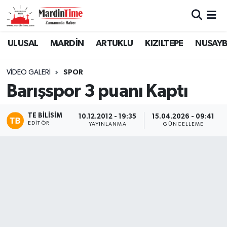
Mardin Nöbetçi Eczaneler
ULUSAL
MARDİN
ARTUKLU
KIZILTEPE
NUSAYB
Mardin Hava Durumu
VIDEO GALERI
SPOR
Barışspor 3 puanı Kaptı
Mardin Namaz Vakitleri
Mardin Trafik Yoğunluk Haritası
TE BILISIM
10.12.2012 - 19:35
15.04.2026 - 09:41
EDITÖR
YAYINLANMA
GÜNCELLEME
Süper Lig Puan Durumu ve Fikstür
Tüm Manşetler
Son Dakika Haberleri
Haber Arşivi