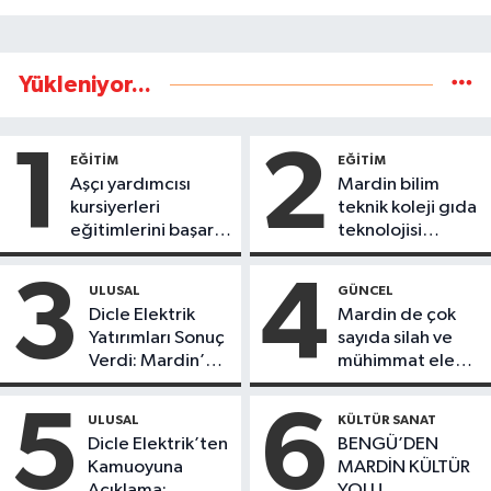
Yükleniyor...
1
2
EĞİTİM
EĞİTİM
Aşçı yardımcısı
Mardin bilim
kursiyerleri
teknik koleji gıda
eğitimlerini başarı
teknolojisi
ile tamamladı
öğrencileri
ürettikleri gıda
3
4
ULUSAL
GÜNCEL
ürünlerini satarak
Dicle Elektrik
Mardin de çok
köydeki
Yatırımları Sonuç
sayıda silah ve
çoçuklara kitap
Verdi: Mardin’de
mühimmat ele
desteğinde
Kayıp Kaçak
geçirildi
bulundu
Oranında Büyük
5
6
ULUSAL
KÜLTÜR SANAT
Düşüş
Dicle Elektrik’ten
BENGÜ’DEN
Kamuoyuna
MARDİN KÜLTÜR
Açıklama;
YOLU