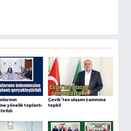
nlarının
Çevik’ten ulaşım zammına
ne yönelik toplantı
tepki!
irildi