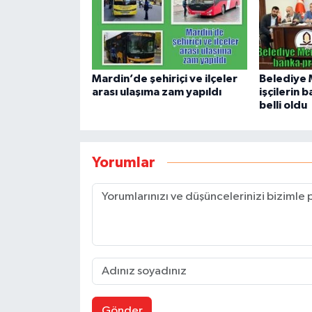
Mardin’de şehiriçi ve ilçeler
Belediye 
arası ulaşıma zam yapıldı
işçilerin
belli oldu
Yorumlar
Gönder