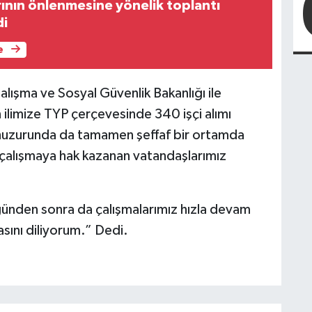
rının önlenmesine yönelik toplantı
di
e
alışma ve Sosyal Güvenlik Bakanlığı ile
ilimize TYP çerçevesinde 340 işçi alımı
r huzurunda da tamamen şeffaf bir ortamda
k çalışmaya hak kazanan vatandaşlarımız
günden sonra da çalışmalarımız hızla devam
asını diliyorum.” Dedi.