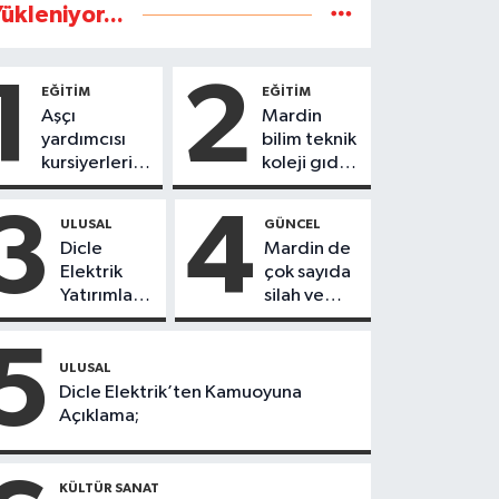
ükleniyor...
1
2
EĞİTİM
EĞİTİM
Aşçı
Mardin
yardımcısı
bilim teknik
kursiyerleri
koleji gıda
eğitimlerini
teknolojisi
başarı ile
öğrencileri
3
4
ULUSAL
GÜNCEL
tamamladı
ürettikleri
Dicle
Mardin de
gıda
Elektrik
çok sayıda
ürünlerini
Yatırımları
silah ve
satarak
Sonuç
mühimmat
köydeki
Verdi:
ele
5
çoçuklara
Mardin’de
geçirildi
ULUSAL
kitap
Kayıp
Dicle Elektrik’ten Kamuoyuna
desteğinde
Kaçak
Açıklama;
bulundu
Oranında
Büyük
Düşüş
KÜLTÜR SANAT