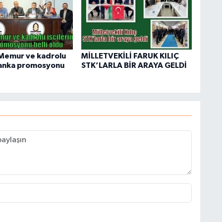
Memur ve kadrolu
MİLLETVEKİLİ FARUK KILIÇ
 banka promosyonu
STK’LARLA BİR ARAYA GELDİ