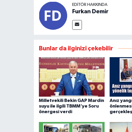
EDITÖR HAKKINDA
Furkan Demir
Bunlar da ilginizi çekebilir
Milletvekili Bekin GAP Mardin
Anız yangı
suyu ile ilgili TBMM’ye Soru
önlenmesi
önergesi verdi
gerçekleşt