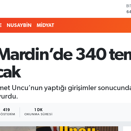
B
6
D
4
E
NUSAYBİN
MİDYAT
E
5
ST
64
Mardin’de 340 tem
G
6
Bİ
cak
13
hmet Uncu’nun yaptığı girişimler sonucun
yurdu.
419
1 DK
ÖSTERIM
OKUNMA SÜRESI