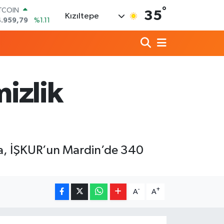
°
ITCOIN
35
Kızıltepe
4.959,79
%1.11
OLAR
7,7436
%0.18
URO
5,2510
%0.32
ERLİN
,4811
%0.38
izlik
RAM ALTIN
660.55
%0.03
ST100
.779
%-14
da, İŞKUR’un Mardin’de 340
-
+
A
A