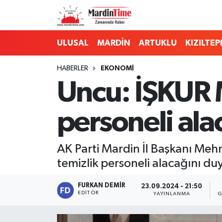
Mardin Nöbetçi Eczaneler
ULUSAL
MARDİN
ARTUKLU
KIZILTEP
Mardin Hava Durumu
HABERLER
EKONOMİ
Uncu: İŞKUR 
Mardin Namaz Vakitleri
personeli ala
Mardin Trafik Yoğunluk Haritası
Süper Lig Puan Durumu ve Fikstür
AK Parti Mardin İl Başkanı Me
temizlik personeli alacağını du
Tüm Manşetler
FURKAN DEMIR
23.09.2024 - 21:50
Son Dakika Haberleri
EDITÖR
YAYINLANMA
G
Haber Arşivi