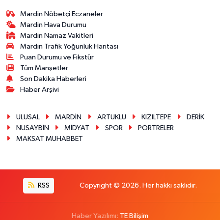
Mardin Nöbetçi Eczaneler
Mardin Hava Durumu
Mardin Namaz Vakitleri
Mardin Trafik Yoğunluk Haritası
Puan Durumu ve Fikstür
Tüm Manşetler
Son Dakika Haberleri
Haber Arşivi
ULUSAL
MARDİN
ARTUKLU
KIZILTEPE
DERİK
NUSAYBİN
MİDYAT
SPOR
PORTRELER
MAKSAT MUHABBET
RSS
Copyright © 2026. Her hakkı saklıdır.
Haber Yazılımı:
TE Bilişim