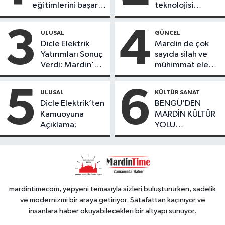
eğitimlerini başarı
teknolojisi
ile tamamladı
öğrencileri
ürettikleri gıda
3
4
ULUSAL
GÜNCEL
ürünlerini satarak
Dicle Elektrik
Mardin de çok
köydeki
Yatırımları Sonuç
sayıda silah ve
çoçuklara kitap
Verdi: Mardin’de
mühimmat ele
desteğinde
Kayıp Kaçak
geçirildi
bulundu
Oranında Büyük
5
6
ULUSAL
KÜLTÜR SANAT
Düşüş
Dicle Elektrik’ten
BENGÜ’DEN
Kamuoyuna
MARDİN KÜLTÜR
Açıklama;
YOLU
FESTIVALİ’NDE
GÖRKEMLİ
PERFORMANS
mardintimecom, yepyeni temasıyla sizleri buluştururken, sadelik
ve modernizmi bir araya getiriyor. Şatafattan kaçınıyor ve
insanlara haber okuyabilecekleri bir altyapı sunuyor.