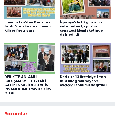
Ermenistan’dan Derik teki
İspanya’da 10 gün önce
tarihi Surp Kevork Ermeni
vefat eden Çaplık’ın
Kilisesi’ne ziyare
cenazesi Memleketinde
defnedildi
DERİK'TE ANLAMLI
Derik'te 13 üreticiye 1 ton
BULUŞMA: MİLLETVEKİLİ
800 kilogram soya ve
GALİP ENSARİOĞLU VE İŞ
ayçiçeği tohumu dağıtıldı
İNSANI AHMET YAVUZ KİRVE
OLDU
Yorumlar