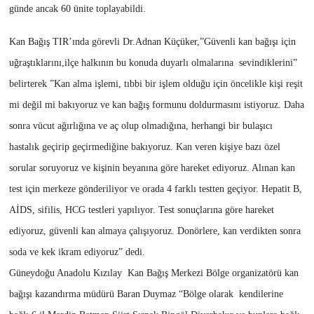
günde ancak 60 ünite toplayabildi.
Kan Bağış TIR’ında görevli Dr.Adnan Küçüker,”Güvenli kan bağışı için
uğraştıklarını,ilçe halkının bu konuda duyarlı olmalarına sevindiklerini”
belirterek ”Kan alma işlemi, tıbbi bir işlem olduğu için öncelikle kişi reşit
mi değil mi bakıyoruz ve kan bağış formunu doldurmasını istiyoruz. Daha
sonra vücut ağırlığına ve aç olup olmadığına, herhangi bir bulaşıcı
hastalık geçirip geçirmediğine bakıyoruz. Kan veren kişiye bazı özel
sorular soruyoruz ve kişinin beyanına göre hareket ediyoruz. Alınan kan
test için merkeze gönderiliyor ve orada 4 farklı testten geçiyor. Hepatit B,
AİDS, sifilis, HCG testleri yapılıyor. Test sonuçlarına göre hareket
ediyoruz, güvenli kan almaya çalışıyoruz. Donörlere, kan verdikten sonra
soda ve kek ikram ediyoruz” dedi.
Güneydoğu Anadolu Kızılay Kan Bağış Merkezi Bölge organizatörü kan
bağışı kazandırma müdürü Baran Duymaz “Bölge olarak kendilerine