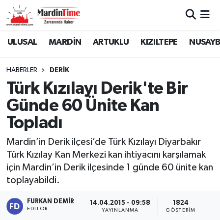
Mardin Nöbetçi Eczaneler
ULUSAL
MARDİN
ARTUKLU
KIZILTEPE
NUSAYB
Mardin Hava Durumu
HABERLER
DERİK
Türk Kızılayı Derik'te Bir
Mardin Namaz Vakitleri
Günde 60 Ünite Kan
Mardin Trafik Yoğunluk Haritası
Topladı
Süper Lig Puan Durumu ve Fikstür
Mardin’in Derik ilçesi’de Türk Kızılayı Diyarbakır
Türk Kızılay Kan Merkezi kan ihtiyacını karşılamak
Tüm Manşetler
için Mardin’in Derik ilçesinde 1 günde 60 ünite kan
toplayabildi.
Son Dakika Haberleri
FURKAN DEMIR
14.04.2015 - 09:58
1824
EDITÖR
YAYINLANMA
GÖSTERIM
Haber Arşivi