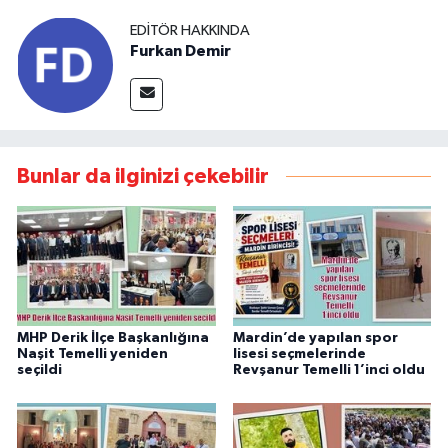
EDITÖR HAKKINDA
Furkan Demir
Bunlar da ilginizi çekebilir
MHP Derik İlçe Başkanlığına
Mardin’de yapılan spor
Naşit Temelli yeniden
lisesi seçmelerinde
seçildi
Revşanur Temelli 1’inci oldu