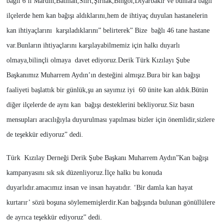
bağlı 6 il Mardin,Batman,Siirt,Şırnak,
Bingöl,Diyarbakır ve bunlara bağlı
ilçelerde hem kan bağışı aldıklarını,hem de ihtiyaç duyulan hastanelerin
kan ihtiyaçlarını karşıladıklarını” belirterek” Bize bağlı 46 tane hastane
var.Bunların ihtiyaçlarını karşılayabilmemiz için halkı duyarlı
olmaya,bilinçli olmaya davet ediyoruz.Derik Türk Kızılayı Şube
Başkanımız Muharrem Aydın’ın desteğini almışız.Bura bir kan bağışı
faaliyeti başlattık bir günlük,şu an sayımız iyi 60 ünite kan aldık.Bütün
diğer ilçelerde de aynı kan bağışı desteklerini bekliyoruz.Siz basın
mensupları aracılığıyla duyurulması yapılması bizler için önemlidir,sizlere
de teşekkür ediyoruz” dedi.
Türk Kızılay Derneği Derik Şube Başkanı Muharrem Aydın”Kan bağışı
kampanyasını sık sık düzenliyoruz.İlçe halkı bu konuda
duyarlıdır.amacımız insan ve insan hayatıdır. ‘Bir damla kan hayat
kurtarır’ sözü boşuna söylememişlerdir.Kan bağışında bulunan gönüllülere
de ayrıca teşekkür ediyoruz” dedi.