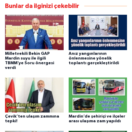
Bunlar da ilginizi çekebilir
Milletvekili Bekin GAP
Anız yangınlarının
Mardin suyu ile ilgili
önlenmesine yönelik
TBMM’ye Soru önergesi
toplantı gerçekleştirildi
verdi
Çevik’ten ulaşım zammına
Mardin’de şehiriçi ve ilçeler
tepki!
arası ulaşıma zam yapıldı