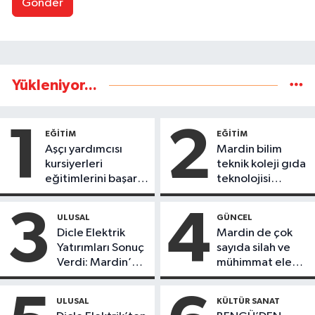
Gönder
Yükleniyor...
1
2
EĞİTİM
EĞİTİM
Aşçı yardımcısı
Mardin bilim
kursiyerleri
teknik koleji gıda
eğitimlerini başarı
teknolojisi
ile tamamladı
öğrencileri
ürettikleri gıda
3
4
ULUSAL
GÜNCEL
ürünlerini satarak
Dicle Elektrik
Mardin de çok
köydeki
Yatırımları Sonuç
sayıda silah ve
çoçuklara kitap
Verdi: Mardin’de
mühimmat ele
desteğinde
Kayıp Kaçak
geçirildi
bulundu
Oranında Büyük
ULUSAL
KÜLTÜR SANAT
Düşüş