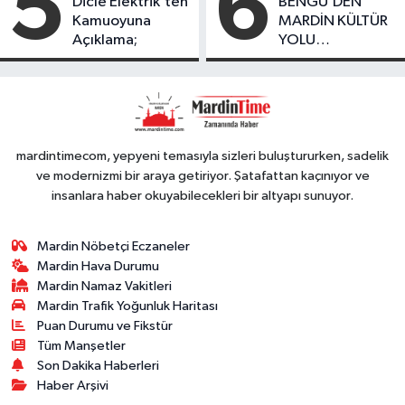
5
6
Dicle Elektrik’ten
BENGÜ’DEN
Kamuoyuna
MARDİN KÜLTÜR
Açıklama;
YOLU
FESTIVALİ’NDE
GÖRKEMLİ
PERFORMANS
mardintimecom, yepyeni temasıyla sizleri buluştururken, sadelik
ve modernizmi bir araya getiriyor. Şatafattan kaçınıyor ve
insanlara haber okuyabilecekleri bir altyapı sunuyor.
Mardin Nöbetçi Eczaneler
Mardin Hava Durumu
Mardin Namaz Vakitleri
Mardin Trafik Yoğunluk Haritası
Puan Durumu ve Fikstür
Tüm Manşetler
Son Dakika Haberleri
Haber Arşivi