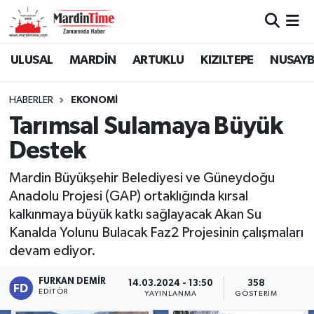
Mardin Nöbetçi Eczaneler
ULUSAL
MARDİN
ARTUKLU
KIZILTEPE
NUSAYB
Mardin Hava Durumu
HABERLER
EKONOMİ
Tarımsal Sulamaya Büyük
Mardin Namaz Vakitleri
Destek
Mardin Trafik Yoğunluk Haritası
Mardin Büyükşehir Belediyesi ve Güneydoğu
Anadolu Projesi (GAP) ortaklığında kırsal
Süper Lig Puan Durumu ve Fikstür
kalkınmaya büyük katkı sağlayacak Akan Su
Tüm Manşetler
Kanalda Yolunu Bulacak Faz2 Projesinin çalışmaları
devam ediyor.
Son Dakika Haberleri
FURKAN DEMIR
14.03.2024 - 13:50
358
EDITÖR
YAYINLANMA
GÖSTERIM
Haber Arşivi