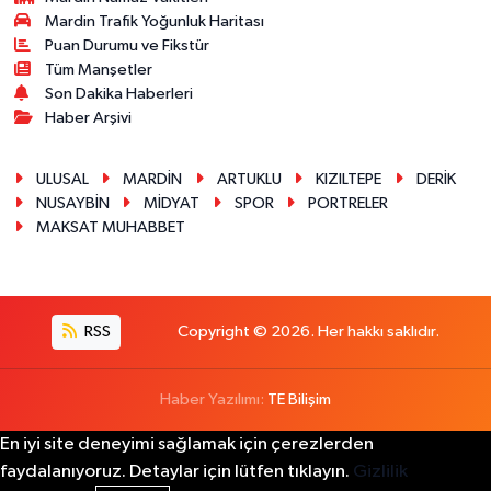
Mardin Trafik Yoğunluk Haritası
Puan Durumu ve Fikstür
Tüm Manşetler
Son Dakika Haberleri
Haber Arşivi
ULUSAL
MARDİN
ARTUKLU
KIZILTEPE
DERİK
NUSAYBİN
MİDYAT
SPOR
PORTRELER
MAKSAT MUHABBET
RSS
Copyright © 2026. Her hakkı saklıdır.
Haber Yazılımı:
TE Bilişim
En iyi site deneyimi sağlamak için çerezlerden
faydalanıyoruz. Detaylar için lütfen tıklayın.
Gizlilik