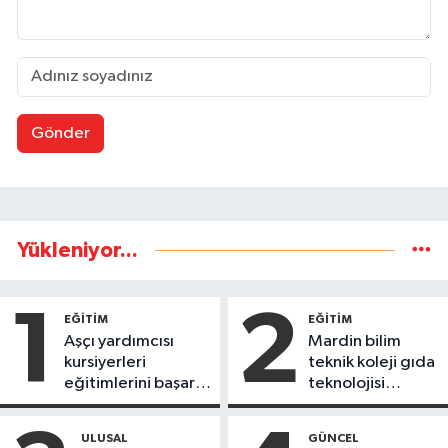
Gönder
Yükleniyor...
1
2
EĞİTİM
EĞİTİM
Aşçı yardımcısı
Mardin bilim
kursiyerleri
teknik koleji gıda
eğitimlerini başarı
teknolojisi
ile tamamladı
öğrencileri
ürettikleri gıda
ULUSAL
GÜNCEL
ürünlerini satarak