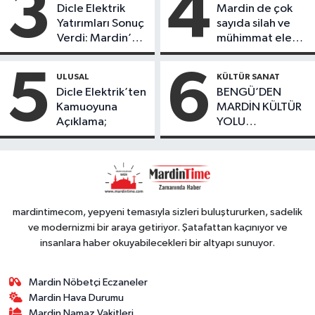
3
4
Dicle Elektrik
Mardin de çok
köydeki
Yatırımları Sonuç
sayıda silah ve
çoçuklara kitap
Verdi: Mardin’de
mühimmat ele
desteğinde
Kayıp Kaçak
geçirildi
bulundu
Oranında Büyük
5
6
ULUSAL
KÜLTÜR SANAT
Düşüş
Dicle Elektrik’ten
BENGÜ’DEN
Kamuoyuna
MARDİN KÜLTÜR
Açıklama;
YOLU
FESTIVALİ’NDE
GÖRKEMLİ
PERFORMANS
mardintimecom, yepyeni temasıyla sizleri buluştururken, sadelik
ve modernizmi bir araya getiriyor. Şatafattan kaçınıyor ve
insanlara haber okuyabilecekleri bir altyapı sunuyor.
Mardin Nöbetçi Eczaneler
Mardin Hava Durumu
Mardin Namaz Vakitleri