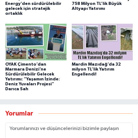
Energy’den sürdürülebilir
758 Milyon TL’lik Büyük
gelecek için stratejik
Altyapı Yatırımı
ortaklık
OYAK Çimento’dan
Mardin Mazıdağ’da 32
Marmara Denizi’ne
milyon TL’lik Yatırım
Sürdürülebilir Gelecek
Engellendi!
Yatırımı: “Yaşamın İzinde:
Deniz Yuvaları Projesi”
Darıca Sah
Yorumlar