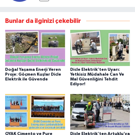
Bunlar da ilginizi çekebilir
Doğal Yaşama Enerji Veren
Dicle Elektrik’ten Uyarı:
Proje: Göçmen Kuşlar Dicle
Yetkisiz Müdahale Can Ve
Elektrik ile Güvende
Mal Güvenliğini Tehdit
Ediyor!
OYAK Çimento ve Pure
Dicle Elektrik’ten Artuklu’ya