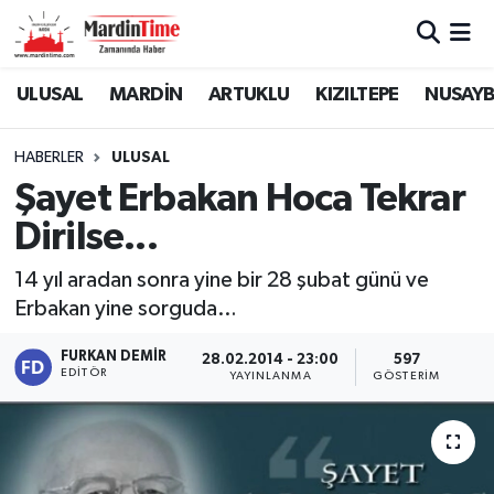
Mardin Nöbetçi Eczaneler
ULUSAL
MARDİN
ARTUKLU
KIZILTEPE
NUSAYB
Mardin Hava Durumu
HABERLER
ULUSAL
Şayet Erbakan Hoca Tekrar
Mardin Namaz Vakitleri
Dirilse...
Mardin Trafik Yoğunluk Haritası
14 yıl aradan sonra yine bir 28 şubat günü ve
Erbakan yine sorguda…
Süper Lig Puan Durumu ve Fikstür
FURKAN DEMIR
28.02.2014 - 23:00
597
Tüm Manşetler
EDITÖR
YAYINLANMA
GÖSTERIM
Son Dakika Haberleri
Haber Arşivi