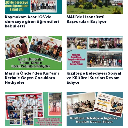
Kaymakam Acar LGS’de
MAÜ’de Lisansüstü
dereceye giren öğrencileri
Başvuruları Başlıyor
kabul etti
Mardin Önder’den Kur’an’ı
Kızıltepe Belediyesi Sosyal
Kerim’e Geçen Çocuklara
ve Kültürel Kursları Devam
Hediyeler
Ediyor