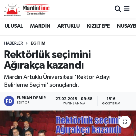
Mardin Nöbetçi Eczaneler
ULUSAL
MARDİN
ARTUKLU
KIZILTEPE
NUSAYB
Mardin Hava Durumu
HABERLER
EĞİTİM
Rektörlük seçimini
Mardin Namaz Vakitleri
Ağırakça kazandı
Mardin Trafik Yoğunluk Haritası
Mardin Artuklu Üniversitesi 'Rektör Adayı
Belirleme Seçimi' sonuçlandı.
Süper Lig Puan Durumu ve Fikstür
FURKAN DEMIR
27.02.2015 - 09:58
1516
Tüm Manşetler
EDITÖR
YAYINLANMA
GÖSTERIM
Son Dakika Haberleri
Haber Arşivi