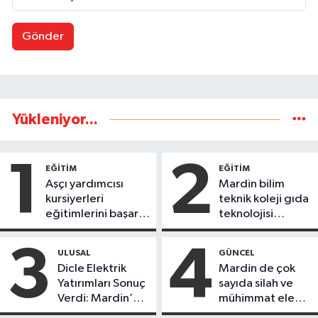
Gönder
Yükleniyor...
1
2
EĞİTİM
EĞİTİM
Aşçı yardımcısı
Mardin bilim
kursiyerleri
teknik koleji gıda
eğitimlerini başarı
teknolojisi
ile tamamladı
öğrencileri
ürettikleri gıda
3
4
ULUSAL
GÜNCEL
ürünlerini satarak
Dicle Elektrik
Mardin de çok
köydeki
Yatırımları Sonuç
sayıda silah ve
çoçuklara kitap
Verdi: Mardin’de
mühimmat ele
desteğinde
Kayıp Kaçak
geçirildi