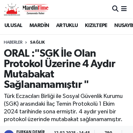
Mardin Nöbetçi Eczaneler
ULUSAL
MARDİN
ARTUKLU
KIZILTEPE
NUSAYB
Mardin Hava Durumu
HABERLER
SAĞLIK
ORAL :"SGK İle Olan
Mardin Namaz Vakitleri
Protokol Üzerine 4 Aydır
Mardin Trafik Yoğunluk Haritası
Mutabakat
Sağlanamamıştır "
Süper Lig Puan Durumu ve Fikstür
Türk Eczacıları Birliği ile Sosyal Güvenlik Kurumu
Tüm Manşetler
(SGK) arasındaki İlaç Temin Protokolü 1 Ekim
2024 tarihinde sona ermiştir. 4 aydır yeni bir
Son Dakika Haberleri
protokol üzerinde mutabakat sağlanamamıştır.
Haber Arşivi
FURKAN DEMIR