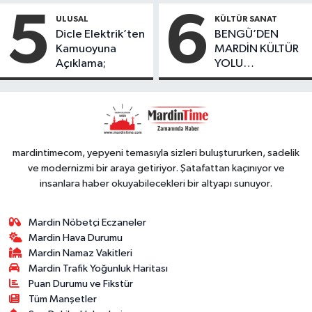
bulundu
Oranında Büyük
5
6
ULUSAL
KÜLTÜR SANAT
Düşüş
Dicle Elektrik’ten
BENGÜ’DEN
Kamuoyuna
MARDİN KÜLTÜR
Açıklama;
YOLU
FESTIVALİ’NDE
GÖRKEMLİ
PERFORMANS
mardintimecom, yepyeni temasıyla sizleri buluştururken, sadelik
ve modernizmi bir araya getiriyor. Şatafattan kaçınıyor ve
insanlara haber okuyabilecekleri bir altyapı sunuyor.
Mardin Nöbetçi Eczaneler
Mardin Hava Durumu
Mardin Namaz Vakitleri
Mardin Trafik Yoğunluk Haritası
Puan Durumu ve Fikstür
Tüm Manşetler