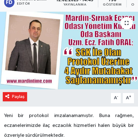
12.02.2025 - 14:45
790
EDITÖR
YAYINLANMA
GÖSTERIM
OK
Paylaş
-
+
A
A
Yeni bir protokol imzalanamamıştır. Buna rağmen,
eczanelerimizde ilaç eczacılık hizmetleri halen büyük bir
özveriyle sürdürülmektedir.