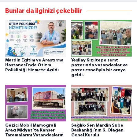
Bunlar da ilginizi çekebilir
Mardin Eğitim ve Araştırma
Yeşilay Kızıltepe semt
Hastanesi’nde Otizm
pazarında vatandaşlar ve
Polikliniği Hizmete Açıldı
pazar esnafıyla bir araya
geldi.
Gezici Mobil Mamografi
Sağlık-Sen Mardin Şube
Aracı Midyat'ta Kanser
Başkanlığı’nın 6. Olağan
Taramalarını Vatandaşların
Genel Kurulu