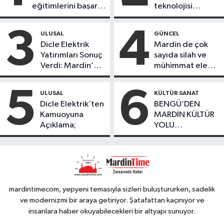
eğitimlerini başarı
teknolojisi
ile tamamladı
öğrencileri
ürettikleri gıda
3
4
ULUSAL
GÜNCEL
ürünlerini satarak
Dicle Elektrik
Mardin de çok
köydeki
Yatırımları Sonuç
sayıda silah ve
çoçuklara kitap
Verdi: Mardin’de
mühimmat ele
desteğinde
Kayıp Kaçak
geçirildi
bulundu
Oranında Büyük
5
6
ULUSAL
KÜLTÜR SANAT
Düşüş
Dicle Elektrik’ten
BENGÜ’DEN
Kamuoyuna
MARDİN KÜLTÜR
Açıklama;
YOLU
FESTIVALİ’NDE
GÖRKEMLİ
PERFORMANS
mardintimecom, yepyeni temasıyla sizleri buluştururken, sadelik
ve modernizmi bir araya getiriyor. Şatafattan kaçınıyor ve
insanlara haber okuyabilecekleri bir altyapı sunuyor.