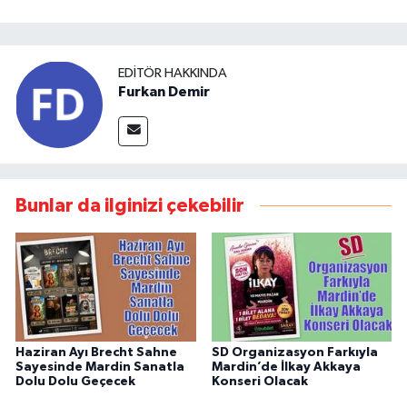
EDITÖR HAKKINDA
Furkan Demir
Bunlar da ilginizi çekebilir
Haziran Ayı Brecht Sahne
SD Organizasyon Farkıyla
Sayesinde Mardin Sanatla
Mardin’de İlkay Akkaya
Dolu Dolu Geçecek
Konseri Olacak