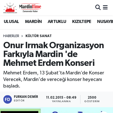
Mardin Nöbetçi Eczaneler
ULUSAL
MARDİN
ARTUKLU
KIZILTEPE
NUSAYB
Mardin Hava Durumu
HABERLER
KÜLTÜR SANAT
Onur Irmak Organizasyon
Mardin Namaz Vakitleri
Farkıyla Mardin 'de
Mardin Trafik Yoğunluk Haritası
Mehmet Erdem Konseri
Süper Lig Puan Durumu ve Fikstür
Mehmet Erdem, 13 Şubat’ta Mardin’de Konser
Verecek, Mardin'de vereceği konser heyecanı
Tüm Manşetler
başladı.
Son Dakika Haberleri
FURKAN DEMIR
11.02.2015 - 08:49
2500
EDITÖR
YAYINLANMA
GÖSTERIM
Haber Arşivi