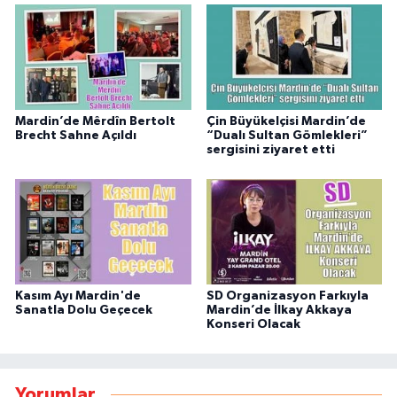
Mardin’de Mêrdîn Bertolt
Çin Büyükelçisi Mardin’de
Brecht Sahne Açıldı
“Dualı Sultan Gömlekleri”
sergisini ziyaret etti
Kasım Ayı Mardin'de
SD Organizasyon Farkıyla
Sanatla Dolu Geçecek
Mardin’de İlkay Akkaya
Konseri Olacak
Yorumlar