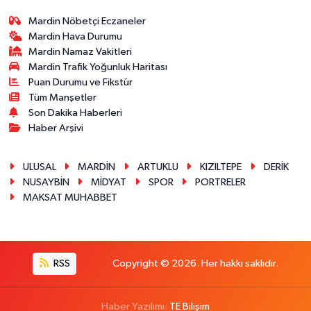
Mardin Nöbetçi Eczaneler
Mardin Hava Durumu
Mardin Namaz Vakitleri
Mardin Trafik Yoğunluk Haritası
Puan Durumu ve Fikstür
Tüm Manşetler
Son Dakika Haberleri
Haber Arşivi
ULUSAL
MARDİN
ARTUKLU
KIZILTEPE
DERİK
NUSAYBİN
MİDYAT
SPOR
PORTRELER
MAKSAT MUHABBET
RSS
Copyright © 2026. Her hakkı saklıdır.
Haber Yazılımı:
TE Bilişim