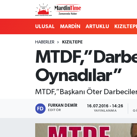
Mardin Nöbetçi Eczaneler
ULUSAL
MARDİN
ARTUKLU
KIZILTEP
Mardin Hava Durumu
HABERLER
KIZILTEPE
MTDF,”Darbec
Mardin Namaz Vakitleri
Oynadılar”
Mardin Trafik Yoğunluk Haritası
Süper Lig Puan Durumu ve Fikstür
MTDF,”Başkanı Öter Darbeciler
Tüm Manşetler
FURKAN DEMIR
16.07.2016 - 14:26
EDITÖR
YAYINLANMA
G
Son Dakika Haberleri
Haber Arşivi