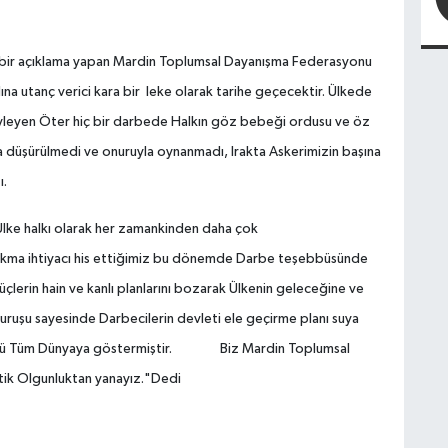
i bir açıklama yapan Mardin Toplumsal Dayanışma Federasyonu
 utanç verici kara bir leke olarak tarihe geçecektir. Ülkede
yleyen Öter hiç bir darbede Halkın göz bebeği ordusu ve öz
tına düşürülmedi ve onuruyla oynanmadı, Irakta Askerimizin başına
ı.
lke halkı olarak her zamankinden daha çok
kma ihtiyacı his ettiğimiz bu dönemde Darbe teşebbüsünde
üçlerin hain ve kanlı planlarını bozarak Ülkenin geleceğine ve
duruşu sayesinde Darbecilerin devleti ele geçirme planı suya
ğünü Tüm Dünyaya göstermiştir. Biz Mardin Toplumsal
ik Olgunluktan yanayız."Dedi