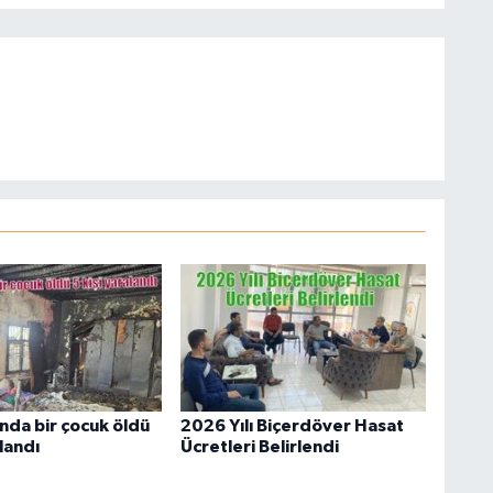
nda bir çocuk öldü
2026 Yılı Biçerdöver Hasat
alandı
Ücretleri Belirlendi