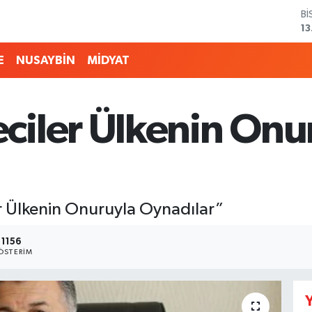
B
6
D
4
E
NUSAYBİN
MİDYAT
E
5
ST
64
iler Ülkenin Onu
G
6
Bİ
13
 Ülkenin Onuruyla Oynadılar”
1156
ÖSTERIM
Y