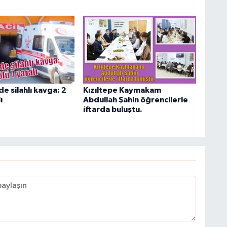
de silahlı kavga: 2
Kızıltepe Kaymakam
ı
Abdullah Şahin öğrencilerle
iftarda buluştu.