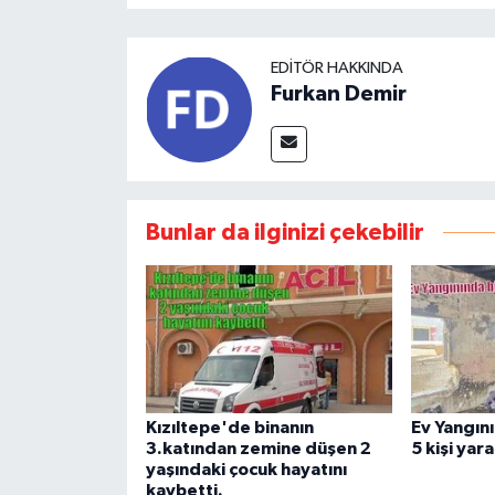
EDITÖR HAKKINDA
Furkan Demir
Bunlar da ilginizi çekebilir
Kızıltepe'de binanın
Ev Yangını
3.katından zemine düşen 2
5 kişi yar
yaşındaki çocuk hayatını
kaybetti.