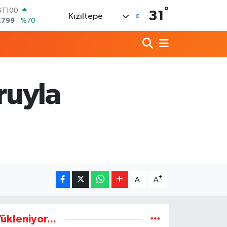
°
ITCOIN
31
Kızıltepe
4.643,95
%0.16
OLAR
7,6704
%0
URO
5,0406
%-0.08
ERLİN
,2143
%0
ruyla
RAM ALTIN
500.87
%0.12
ST100
.799
%70
-
+
A
A
ükleniyor...