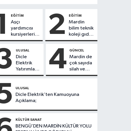
1
2
EĞİTİM
EĞİTİM
Aşçı
Mardin
yardımcısı
bilim teknik
kursiyerleri
koleji gıda
eğitimlerini
teknolojisi
başarı ile
öğrencileri
3
4
ULUSAL
GÜNCEL
tamamladı
ürettikleri
Dicle
Mardin de
gıda
Elektrik
çok sayıda
ürünlerini
Yatırımları
silah ve
satarak
Sonuç
mühimmat
köydeki
Verdi:
ele
5
çoçuklara
Mardin’de
geçirildi
ULUSAL
kitap
Kayıp
Dicle Elektrik’ten Kamuoyuna
desteğinde
Kaçak
Açıklama;
bulundu
Oranında
Büyük
6
Düşüş
KÜLTÜR SANAT
BENGÜ’DEN MARDİN KÜLTÜR YOLU