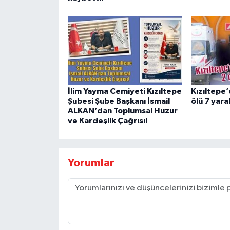
İlim Yayma Cemiyeti Kızıltepe
Kızıltepe’
Şubesi Şube Başkanı İsmail
ölü 7 yaral
ALKAN’dan Toplumsal Huzur
ve Kardeşlik Çağrısı!
Yorumlar