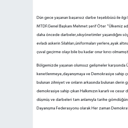
Dün gece yaşanan başarısız darbe teşebbüsü ile ilg
MTDF.Genel Başkanı Mehmet şerif Öter "Ülkemiz adına
daha öncede darbeler,sıkıyönetimler yaşandığını sö
evladı askerin Silahları,üniformaları yerlere,ayak al
çuval geçirme olayı bile bu kadar onur kırıcı olmamışt
Bölgemizde yaşanan olumsuz gelişmeler karşısında Ü
kenetlenmeye,dayanışmaya ve Demokrasiye sahip çı
bulunan zihniyet ve onların arkasında bulunan derin g
demokrasiye sahip çıkan Halkımızın kararlı ve cesur 
düşmüş ve darbeleri tam anlamıyla tarihe gömdü
Dayanışma Federasyonu olarak Her zaman Demokrat