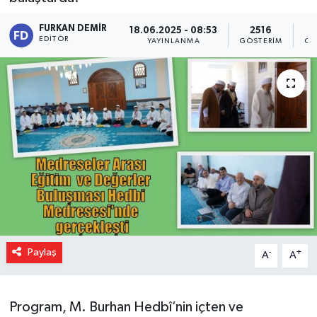
FURKAN DEMIR
18.06.2025 - 08:53
2516
EDITÖR
YAYINLANMA
GÖSTERIM
OK
Paylaş
-
+
A
A
Program, M. Burhan Hedbî’nin içten ve