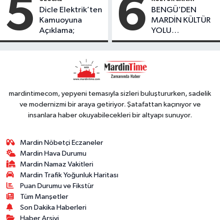
5
6
Düşüş
Dicle Elektrik’ten
BENGÜ’DEN
Kamuoyuna
MARDİN KÜLTÜR
Açıklama;
YOLU
FESTIVALİ’NDE
GÖRKEMLİ
PERFORMANS
mardintimecom, yepyeni temasıyla sizleri buluştururken, sadelik
ve modernizmi bir araya getiriyor. Şatafattan kaçınıyor ve
insanlara haber okuyabilecekleri bir altyapı sunuyor.
Mardin Nöbetçi Eczaneler
Mardin Hava Durumu
Mardin Namaz Vakitleri
Mardin Trafik Yoğunluk Haritası
Puan Durumu ve Fikstür
Tüm Manşetler
Son Dakika Haberleri
Haber Arşivi