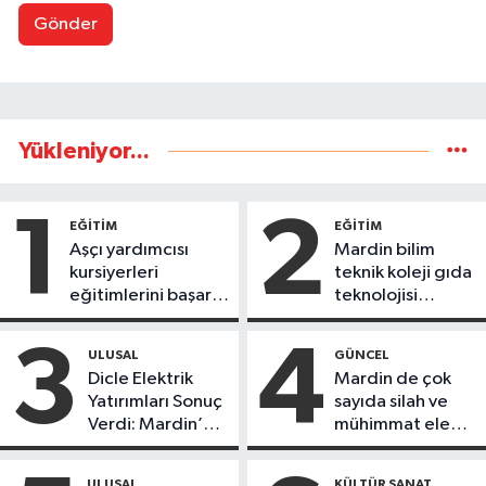
Gönder
Yükleniyor...
1
2
EĞİTİM
EĞİTİM
Aşçı yardımcısı
Mardin bilim
kursiyerleri
teknik koleji gıda
eğitimlerini başarı
teknolojisi
ile tamamladı
öğrencileri
ürettikleri gıda
3
4
ULUSAL
GÜNCEL
ürünlerini satarak
Dicle Elektrik
Mardin de çok
köydeki
Yatırımları Sonuç
sayıda silah ve
çoçuklara kitap
Verdi: Mardin’de
mühimmat ele
desteğinde
Kayıp Kaçak
geçirildi
bulundu
Oranında Büyük
ULUSAL
KÜLTÜR SANAT