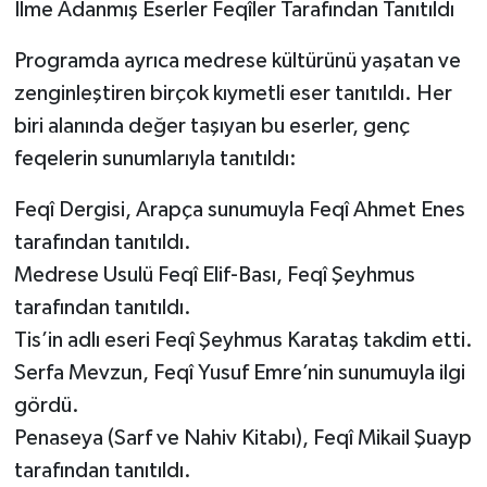
İlme Adanmış Eserler Feqîler Tarafından Tanıtıldı
Programda ayrıca medrese kültürünü yaşatan ve
zenginleştiren birçok kıymetli eser tanıtıldı. Her
biri alanında değer taşıyan bu eserler, genç
feqelerin sunumlarıyla tanıtıldı:
Feqî Dergisi, Arapça sunumuyla Feqî Ahmet Enes
tarafından tanıtıldı.
Medrese Usulü Feqî Elif-Bası, Feqî Şeyhmus
tarafından tanıtıldı.
Tis’in adlı eseri Feqî Şeyhmus Karataş takdim etti.
Serfa Mevzun, Feqî Yusuf Emre’nin sunumuyla ilgi
gördü.
Penaseya (Sarf ve Nahiv Kitabı), Feqî Mikail Şuayp
tarafından tanıtıldı.