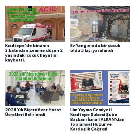
Kızıltepe'de binanın
Ev Yangınında bir çocuk
3.katından zemine düşen 2
öldü 5 kişi yaralandı
yaşındaki çocuk hayatını
kaybetti.
2026 Yılı Biçerdöver Hasat
İlim Yayma Cemiyeti
Ücretleri Belirlendi
Kızıltepe Şubesi Şube
Başkanı İsmail ALKAN’dan
Toplumsal Huzur ve
Kardeşlik Çağrısı!