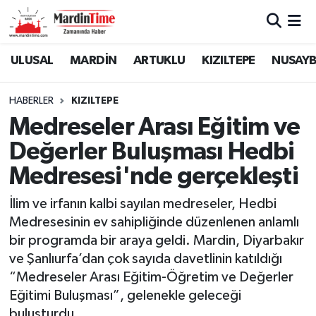
Mardin Nöbetçi Eczaneler
ULUSAL
MARDİN
ARTUKLU
KIZILTEPE
NUSAYB
Mardin Hava Durumu
HABERLER
KIZILTEPE
Medreseler Arası Eğitim ve
Mardin Namaz Vakitleri
Değerler Buluşması Hedbi
Mardin Trafik Yoğunluk Haritası
Medresesi'nde gerçekleşti
Süper Lig Puan Durumu ve Fikstür
İlim ve irfanın kalbi sayılan medreseler, Hedbi
Medresesinin ev sahipliğinde düzenlenen anlamlı
Tüm Manşetler
bir programda bir araya geldi. Mardin, Diyarbakır
ve Şanlıurfa’dan çok sayıda davetlinin katıldığı
Son Dakika Haberleri
“Medreseler Arası Eğitim-Öğretim ve Değerler
Eğitimi Buluşması”, gelenekle geleceği
Haber Arşivi
buluşturdu.